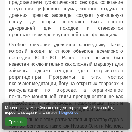
представители туристического сектора, сочетание
отсутствия цифрового шума, чистого воздуха и
древних практик аюрведы создает уникальную
среду, где «горы перестают быть просто
декорацией для походов и становятся
пространством для внутренней трансформации».
Особое внимание уделяется заповеднику Наклс,
который входит в список объектов всемирного
наследия ЮНЕСКО. Ранее этот регион был
известен исключительно как сложный маршрут для
хайкинга, однако сегодня здесь открываются
ретрит-центры. Программы в этих местах
включают медитации, йогу на открытых террасах и
консультации по аюрведе, а ограниченное
покрытие мобильной связи преподносится не как
неудобство, а как роскошь, позволяющая гостям
Мы используем файлы cookie для корректной работы сайта,
полностью отключиться от повседневных забот.
персонализации и аналитики.
Подробнее
Параллельно с этим развивается инфраструктура в
Принять
чайных регионах, таких как Нувара-Элия и Матале.