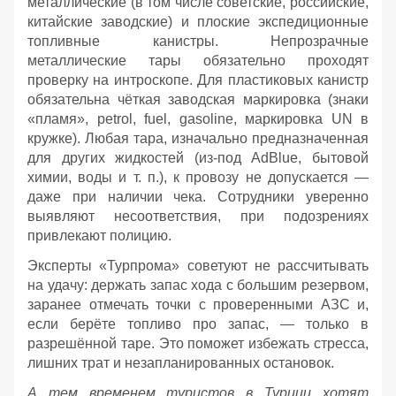
металлические (в том числе советские, российские,
китайские заводские) и плоские экспедиционные
топливные канистры. Непрозрачные
металлические тары обязательно проходят
проверку на интроскопе. Для пластиковых канистр
обязательна чёткая заводская маркировка (знаки
«пламя», petrol, fuel, gasoline, маркировка UN в
кружке). Любая тара, изначально предназначенная
для других жидкостей (из‑под AdBlue, бытовой
химии, воды и т. п.), к провозу не допускается —
даже при наличии чека. Сотрудники уверенно
выявляют несоответствия, при подозрениях
привлекают полицию.
Эксперты «Турпрома» советуют не рассчитывать
на удачу: держать запас хода с большим резервом,
заранее отмечать точки с проверенными АЗС и,
если берёте топливо про запас, — только в
разрешённой таре. Это поможет избежать стресса,
лишних трат и незапланированных остановок.
А тем временем туристов в Турции хотят