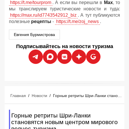
https://t.me/tourprom
. А если вы перешли в
Мах
, то
мы транслируем туристические новости и туда:
https://max.ru/id7743542912_biz
. А тут публикуются
полезные
рецепты
-
https://t.me/zoj_news
.
Евгения Бурмистрова
Подписывайтесь на новости туризма
Главная
/
Новости
/
Горные ретриты Шри-Ланки становятся новым центром мирового велнес-туризма
Горные ретриты Шри-Ланки
становятся новым центром мирового
велнес-туризма