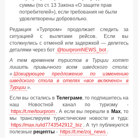
суммы (по ст. 13 Закона «О защите прав
потребителей»), если требования не были
удовлетворены добровольно.
Редакция «Турпром» продолжает следить за
ситуацией с вылетами рейсов. Если вы
столкнулись с отменой или задержкой — делитесь
деталями через бот
@tourpromNEWS_bot
.
А тем временем туристов в Турции хотят
лишить привычного всем шведского стола:
«
Шокирующее предложение по изменению
шведского стола в отелях «все включено» в
Турции
».
Если вы остались в
Телеграме
, то подпишитесь на
наш Новостной канал по туризму -
https://t.me/tourprom
. А если вы перешли в
Мах
, то
мы транслируем туристические новости и туда:
https://max.ru/id7743542912_biz
. А тут публикуются
полезные
рецепты
-
https://t.me/zoj_news
.