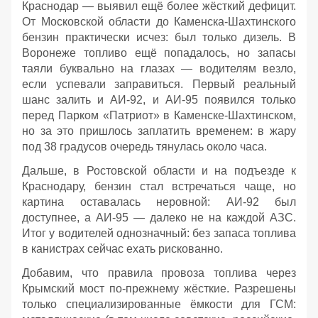
Краснодар — выявил ещё более жёсткий дефицит.
От Московской области до Каменска‑Шахтинского
бензин практически исчез: был только дизель. В
Воронеже топливо ещё попадалось, но запасы
таяли буквально на глазах — водителям везло,
если успевали заправиться. Первый реальный
шанс залить и АИ‑92, и АИ‑95 появился только
перед Парком «Патриот» в Каменске‑Шахтинском,
но за это пришлось заплатить временем: в жару
под 38 градусов очередь тянулась около часа.
Дальше, в Ростовской области и на подъезде к
Краснодару, бензин стал встречаться чаще, но
картина оставалась неровной: АИ‑92 был
доступнее, а АИ‑95 — далеко не на каждой АЗС.
Итог у водителей однозначный: без запаса топлива
в канистрах сейчас ехать рискованно.
Добавим, что правила провоза топлива через
Крымский мост по‑прежнему жёсткие. Разрешены
только специализированные ёмкости для ГСМ: