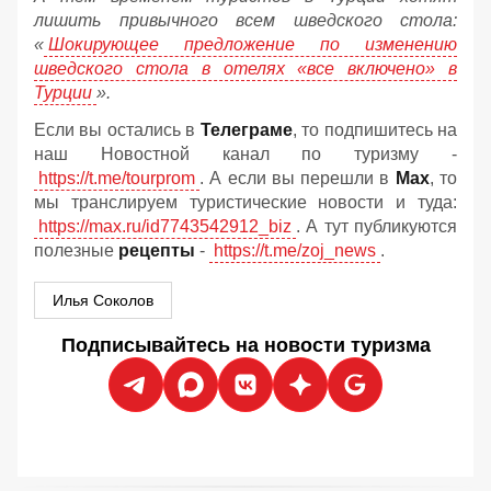
лишить привычного всем шведского стола:
«
Шокирующее предложение по изменению
шведского стола в отелях «все включено» в
Турции
».
Если вы остались в
Телеграме
, то подпишитесь на
наш Новостной канал по туризму -
https://t.me/tourprom
. А если вы перешли в
Мах
, то
мы транслируем туристические новости и туда:
https://max.ru/id7743542912_biz
. А тут публикуются
полезные
рецепты
-
https://t.me/zoj_news
.
Илья Соколов
Подписывайтесь на новости туризма