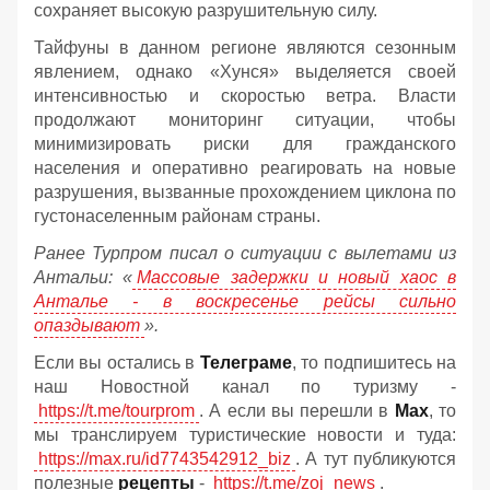
сохраняет высокую разрушительную силу.
Тайфуны в данном регионе являются сезонным
явлением, однако «Хунся» выделяется своей
интенсивностью и скоростью ветра. Власти
продолжают мониторинг ситуации, чтобы
минимизировать риски для гражданского
населения и оперативно реагировать на новые
разрушения, вызванные прохождением циклона по
густонаселенным районам страны.
Ранее Турпром писал о ситуации с вылетами из
Антальи:
«
Массовые задержки и новый хаос в
Анталье - в воскресенье рейсы сильно
опаздывают
».
Если вы остались в
Телеграме
, то подпишитесь на
наш Новостной канал по туризму -
https://t.me/tourprom
. А если вы перешли в
Мах
, то
мы транслируем туристические новости и туда:
https://max.ru/id7743542912_biz
. А тут публикуются
полезные
рецепты
-
https://t.me/zoj_news
.