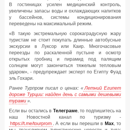
В гостиницах усилен медицинский контроль,
увеличены запасы воды и охлаждающих напитков
у бассейнов, системы кондиционирования
переведены на максимальный режим.
«В такую экстремальную сорокаградусную жару
туристам не стоит покупать длинные автобусные
экскурсии в Луксор или Каир. Многочасовые
переезды по раскаленной пустыне и осмотр
открытых гробниц и пирамид под палящим
солнцем могут закончиться тяжелым тепловым
ударом», - предупреждает эксперт по Египту Фуад
эль Гохари.
Ранее Турпром писал о ценах: «
Летний Египет
дороже Турции: найден день с самыми дешевыми
турами
».
Если вы остались в
Телеграме
, то подпишитесь на
наш Новостной канал по туризму -
https://t.me/tourprom
. А если вы перешли в
Мах
, то
мы транслируем туристические новости и туда: