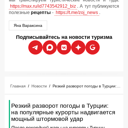
https://max.ru/id7743542912_biz
. А тут публикуются
полезные
рецепты
-
https://t.me/zoj_news
.
Яна Вараксина
Подписывайтесь на новости туризма
Главная
/
Новости
/
Резкий разворот погоды в Турции: на популярные курорты надвигается мощный штормовой удар
Резкий разворот погоды в Турции:
на популярные курорты надвигается
мощный штормовой удар
После рекордной жары на курорты Турции