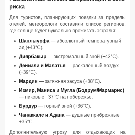
риска
Для туристов, планирующих поездки за пределы
отелей, метеорологи составили список регионов,
где солнце будет буквально прожигать асфальт:
Шанлыурфа
— абсолютный температурный
ад (+43°C).
Диярбакыр
— экстремальный зной (+42°C).
Денизли и Малатья
— раскалённый воздух
(+39°C).
Мардин
— затяжная засуха (+38°C).
Измир, Маниса и Мугла (Бодрум/Мармарис)
— пиковые +37°C на побережье.
Бурдур
— горный зной (+36°C).
Чанаккале и Адана
— душные прибрежные
+35°C.
Дополнительную угрозу для отдыхающих на