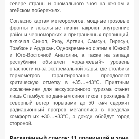
севере страны и аномального зноя на южном и
эгейском побережьях.
Согласно картам метеорологов, мощные грозовые
фронты и локальные ливни накроют внутренние
районы черноморских и приграничных провинций,
включая Синоп, Ризу, Артвин, Самсун, Гиресун,
Трабзон и Ардахан. Одновременно с этим в Южной
и Юго-Восточной Анатолии, а также на западе
республики объявлен «оранжевый» уровень
опасности из-за экстремальной жары, где столбики
термометров гарантированно преодолеют
критическую отметку в +35…+43°C. Приятным
исключением для экскурсионного туризма станет
лишь Стамбул: по данным синоптиков, прохладный
северный ветер порывами до 50 км/ч сдержит
радиационный прогрев мегаполиса в пределах
комфортных +30…+33°C, а дожди обойдут город
стороной.
Раскалённый список: 11 провинций в зоне