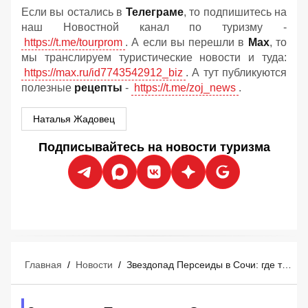
Если вы остались в
Телеграме
, то подпишитесь на
наш Новостной канал по туризму -
https://t.me/tourprom
. А если вы перешли в
Мах
, то
мы транслируем туристические новости и туда:
https://max.ru/id7743542912_biz
. А тут публикуются
полезные
рецепты
-
https://t.me/zoj_news
.
Наталья Жадовец
Подписывайтесь на новости туризма
Главная
/
Новости
/
Звездопад Персеиды в Сочи: где туристам искать лучшие площадки для наблюдения 12-13 августа