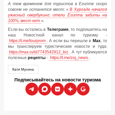
А тем временем для туристов в Египте скоро
совсем не останется мест: «
В Хургаде начался
ужасный овербукинг: отели Египта забиты на
100%, мест нет
».
Если вы остались в
Телеграме
, то подпишитесь на
наш Новостной канал по туризму -
https://t.me/tourprom
. А если вы перешли в
Мах
, то
мы транслируем туристические новости и туда:
https://max.ru/id7743542912_biz
. А тут публикуются
полезные
рецепты
-
https://t.me/zoj_news
.
Катя Мусина
Подписывайтесь на новости туризма