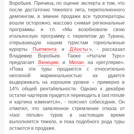
Воробьев. Причина, по оценке эксперта в том, что
после достаточно тяжелого лета, переполненного
демпингом, в зимние продажи все туроператоры
вошли осторожно, массово снимая региональные
программы и т.п. «Мы возобновили свою
итальянскую программу с перелетом до Турина,
открывающую нашим туристам горнолыжные
курорты
Пьетмонта
и
Д'Аосты
», - рассказал
Владимир Воробьев. Также «Натали Турс»
предлагает
Венецию
и
Милан
на «регулярке».
«Пока эти туры продаются с относительно
неплохой маржинальностью: их удается
выдерживать на хорошем уровне – примерно в
14% общей рентабельности. Однако к декабрю
остатки чартеров придется переводить в last minute
и картина изменится», - пояснил собеседник. Он
отметил, что заявленное стремление отказа от
«last minute» туров в настоящее время
выполняется тяжело, и пока подобного рода туры
остаются в продаже.