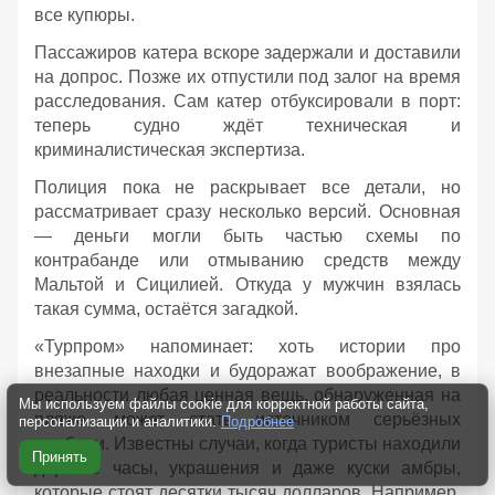
все купюры.
Пассажиров катера вскоре задержали и доставили
на допрос. Позже их отпустили под залог на время
расследования. Сам катер отбуксировали в порт:
теперь судно ждёт техническая и
криминалистическая экспертиза.
Полиция пока не раскрывает все детали, но
рассматривает сразу несколько версий. Основная
— деньги могли быть частью схемы по
контрабанде или отмыванию средств между
Мальтой и Сицилией. Откуда у мужчин взялась
такая сумма, остаётся загадкой.
«Турпром» напоминает: хоть истории про
внезапные находки и будоражат воображение, в
реальности любая ценная вещь, обнаруженная на
Мы используем файлы cookie для корректной работы сайта,
пляже, может стать источником серьёзных
персонализации и аналитики.
Подробнее
проблем. Известны случаи, когда туристы находили
Принять
дорогие часы, украшения и даже куски амбры,
которые стоят десятки тысяч долларов. Например,