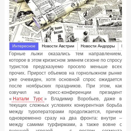
Интересное
Новости Австрии
Новости Андорры
Ново
Горные лыжи оказались тем направлением,
которое в этом кризисном зимнем сезоне по спросу
туристов предсказуемо просело меньше всех
прочих. Прирост объемов на горнолыжном рынке
уже очевиден, хотя основной спрос ожидается
после ноябрьских праздников. При этом, как
озвучил на пресс-конференции президент
«
Натали Турс
» Владимир Воробьев, даже в
текущих сложных условиях конкурентная борьба
между туроператорами продолжается, причем
одновременно сразу на два фронта: внутри –
между самими турфирмами, а также вовне с
внешней угрозой – с ростом сегмента