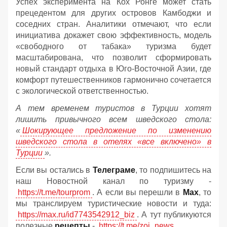
Успех эксперимента на Кох Ронге может стать
прецедентом для других островов Камбоджи и
соседних стран. Аналитики отмечают, что если
инициатива докажет свою эффективность, модель
«свободного от табака» туризма будет
масштабирована, что позволит сформировать
новый стандарт отдыха в Юго-Восточной Азии, где
комфорт путешественников гармонично сочетается
с экологической ответственностью.
А тем временем туристов в Турции хотят
лишить привычного всем шведского стола:
«
Шокирующее предложение по изменению
шведского стола в отелях «все включено» в
Турции
».
Если вы остались в
Телеграме
, то подпишитесь на
наш Новостной канал по туризму -
https://t.me/tourprom
. А если вы перешли в
Мах
, то
мы транслируем туристические новости и туда:
https://max.ru/id7743542912_biz
. А тут публикуются
полезные
рецепты
-
https://t.me/zoj_news
.