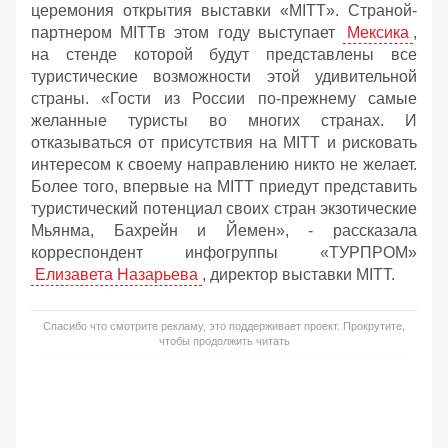
церемония открытия выставки «MITT». Страной-
партнером MITTв этом году выступает
Мексика
,
на стенде которой будут представлены все
туристические возможности этой удивительной
страны. «Гости из России по-прежнему самые
желанные туристы во многих странах. И
отказываться от присутствия на MITT и рисковать
интересом к своему направлению никто не желает.
Более того, впервые на MITT приедут представить
туристический потенциал своих стран экзотические
Мьянма, Бахрейн и Йемен», - рассказала
корреспондент инфогруппы «ТУРПРОМ»
Елизавета Назарьева
, директор выставки MITT.
Спасибо что смотрите рекламу, это поддерживает проект. Прокрутите,
чтобы продолжить читать