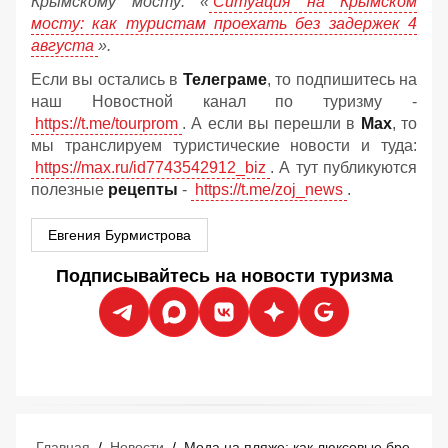
Крымскому мосту:
«
Ситуация на Крымском
мосту: как туристам проехать без задержек 4
августа
».
Если вы остались в
Телеграме
, то подпишитесь на
наш Новостной канал по туризму -
https://t.me/tourprom
. А если вы перешли в
Мах
, то
мы транслируем туристические новости и туда:
https://max.ru/id7743542912_biz
. А тут публикуются
полезные
рецепты
-
https://t.me/zoj_news
.
Евгения Бурмистрова
Подписывайтесь на новости туризма
Главная
/
Новости
/
Мода на пляже: как люксовые бренды захватывают курорты Средиземноморья