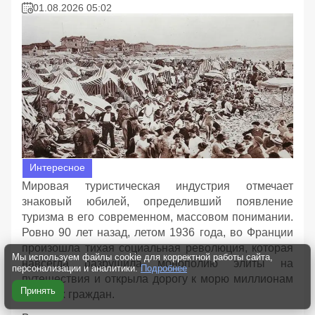
01.08.2026 05:02
Интересное
Мировая туристическая индустрия отмечает
знаковый юбилей, определивший появление
туризма в его современном, массовом понимании.
Ровно 90 лет назад, летом 1936 года, во Франции
произошла тихая социальная революция, которая
Мы используем файлы cookie для корректной работы сайта,
навсегда разрушила монополию элиты на
персонализации и аналитики.
Подробнее
путешествия и открыла дорогу к морю миллионам
Принять
простых граждан.