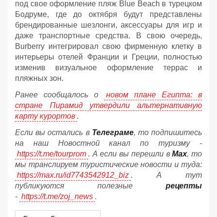
под свое оформление пляж Blue Beach в турецком
Бодруме, где до октября будут представлены
брендированные шезлонги, аксессуары для игр и
даже транспортные средства. В свою очередь,
Burberry интегрировал свою фирменную клетку в
интерьеры отелей Франции и Греции, полностью
изменив визуальное оформление террас и
пляжных зон.
Ранее сообщалось о
новом плане Египта: в
стране Пирамид утвердили альтернативную
карту курортов
.
Если вы остались в
Телеграме
, то подпишитесь
на наш Новостной канал по туризму -
https://t.me/tourprom
. А если вы перешли в
Мах
, то
мы транслируем туристические новости и туда:
https://max.ru/id7743542912_biz
. А тут
публикуются полезные
рецепты
-
https://t.me/zoj_news
.