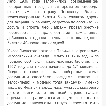
Лето 1936 года запомнилось современникам
невероятным, праздничным ароматом свободы,
охватившим всю страну. Поскольку обычные
железнодорожные билеты были слишком дороги
для вчерашних рабочих, секретарь по организации
досуга и спорта Лео Лагранж провел жесткие
переговоры с транспортными компаниями,
добившись создания специального «народного»
билета с 40-процентной скидкой.
У касс Лионского вокзала в Париже выстраивались
колоссальные очереди. Только за 1936 год было
продано 600 тысяч таких льготных билетов, а в
1937 году эта цифра взлетела до 1,7 миллиона.
Люди отправлялись на побережье всеми
доступными способами: поездами, пешком, на
велосипедах и модных тогда тандемах. Именно
тогда во Франции зародилась культура массового
дикого кемпинга, а по всей стране начали
стремительно развиваться молодежные хостелы и
доступные пансионаты. Отпуск перестал быть