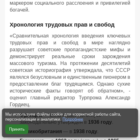
маркером социального расслоения и привилегией
богачей.
Хронология трудовых прав и свобод
«Сравнительная хронология введения ключевых
трудовых прав и свобод в мире наглядно
разрушает советские пропагандистские мифы и
демонстрирует реальные сроки зарождения
массового туризма. На протяжении десятилетий
советская историография утверждала, что СССР
являлся безусловным и единственным пионером в
предоставлении благ трудящимся. Однако сухие
исторические факты говорят об обратном», -
оценил главный редактор Турпрома Александр
Гордиец.
Мы используем файлы cookie для корректной работы сайта,
Франция
— оплачиваемый отпуск
персонализации и аналитики.
Подробнее
законодательно утвержден в
1936 году
.
Принять
Великобритания
— в
1938 году
.