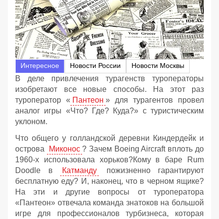
Интересное
Новости России
Новости Москвы
В деле привлечения турагенств туроператоры
изобретают все новые способы. На этот раз
туроператор «
Пантеон
» для турагентов провел
аналог игры «Что? Где? Куда?» с туристическим
уклоном.
Что общего у голландской деревни Киндердейк и
острова
Миконос
? Зачем Boeing Aircraft вплоть до
1960-х использовала хорьков?Кому в баре Rum
Doodle в
Катманду
пожизненно гарантируют
бесплатную еду? И, наконец, что в черном ящике?
На эти и другие вопросы от туроператора
«Пантеон» отвечала команда знатоков на большой
игре для профессионалов турбизнеса, которая