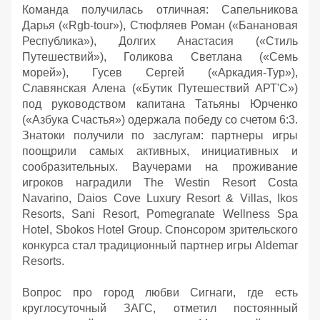
Команда получилась отличная: Сапельникова
Дарья («Rgb-tour»), Стюфляев Роман («Банановая
Республика»), Долгих Анастасия («Стиль
Путешествий»), Голикова Светлана («Семь
морей»), Гусев Сергей («Аркадия-Тур»),
Славянская Алена («Бутик Путешествий АРТ'С»)
под руководством капитана Татьяны Юрченко
(«Азбука Счастья») одержала победу со счетом 6:3.
Знатоки получили по заслугам: партнеры игры
поощрили самых активных, инициативных и
сообразительных. Ваучерами на проживание
игроков наградили The Westin Resort Costa
Navarino, Daios Cove Luxury Resort & Villas, Ikos
Resorts, Sani Resort, Pomegranate Wellness Spa
Hotel, Sbokos Hotel Group. Спонсором зрительского
конкурса стал традиционный партнер игры Aldemar
Resorts.
Вопрос про город любви Сигнаги, где есть
круглосуточный ЗАГС, отметил постоянный