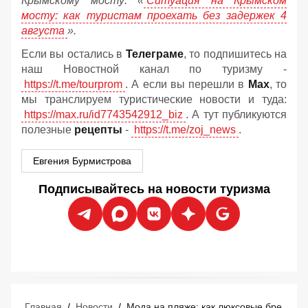
Крымскому мосту:
«
Ситуация на Крымском
мосту: как туристам проехать без задержек 4
августа
».
Если вы остались в
Телеграме
, то подпишитесь на
наш Новостной канал по туризму -
https://t.me/tourprom
. А если вы перешли в
Мах
, то
мы транслируем туристические новости и туда:
https://max.ru/id7743542912_biz
. А тут публикуются
полезные
рецепты
-
https://t.me/zoj_news
.
Евгения Бурмистрова
Подписывайтесь на новости туризма
Главная
/
Новости
/
Мода на пляже: как люксовые бренды захватывают курорты Средиземноморья