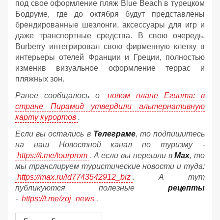
под свое оформление пляж Blue Beach в турецком
Бодруме, где до октября будут представлены
брендированные шезлонги, аксессуары для игр и
даже транспортные средства. В свою очередь,
Burberry интегрировал свою фирменную клетку в
интерьеры отелей Франции и Греции, полностью
изменив визуальное оформление террас и
пляжных зон.
Ранее сообщалось о
новом плане Египта: в
стране Пирамид утвердили альтернативную
карту курортов
.
Если вы остались в
Телеграме
, то подпишитесь
на наш Новостной канал по туризму -
https://t.me/tourprom
. А если вы перешли в
Мах
, то
мы транслируем туристические новости и туда:
https://max.ru/id7743542912_biz
. А тут
публикуются полезные
рецепты
-
https://t.me/zoj_news
.