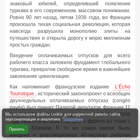
знаковый юбилей, определивший появление
туризма в его современном, массовом понимании.
Ровно 90 лет назад, летом 1936 года, во Франции
произошла тихая социальная революция, которая
навсегда разрушила монополию элиты на
путешествия и открыла дорогу к морю миллионам
простых граждан.
Введение оплачиваемых отпусков для всего
рабочего класса заложило фундамент глобального
туризма, превратив свободное время в важнейшее
завоевание цивилизации.
Как напоминает французское издание
L'Écho
Touristique
, исторический законопроект о всеобщих
двухнедельных оплачиваемых отпусках (congés
payés) был принят Палатой депутатов Франции 11
июня и официально промульгирован 20 июня 1936
Мы используем файлы cookie для корректной работы сайта,
персонализации и аналитики.
Подробнее
года правительством Народного фронта во главе с
Леоном Блюмом. В то же самое время была
Принять
введена и революционная 40-часовая рабочая