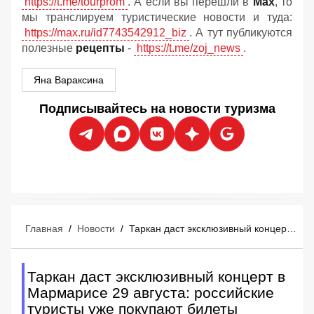
https://t.me/tourprom
. А если вы перешли в
Мах
, то
мы транслируем туристические новости и туда:
https://max.ru/id7743542912_biz
. А тут публикуются
полезные
рецепты
-
https://t.me/zoj_news
.
Яна Вараксина
Подписывайтесь на новости туризма
Главная
/
Новости
/
Таркан даст эксклюзивный концерт в Мармарисе 29 августа: российские туристы уже покупают билеты
Таркан даст эксклюзивный концерт в
Мармарисе 29 августа: российские
туристы уже покупают билеты