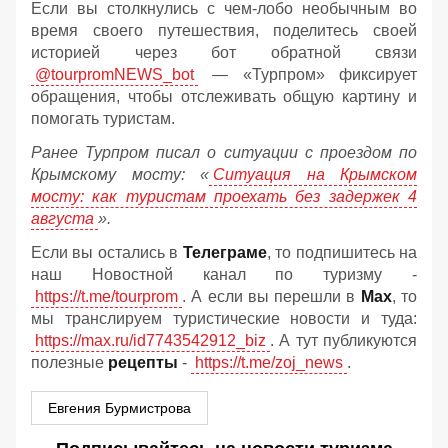
Если вы столкнулись с чем-лобо необычным во
время своего путешествия, поделитесь своей
историей через бот обратной связи
@tourpromNEWS_bot
— «Турпром» фиксирует
обращения, чтобы отслеживать общую картину и
помогать туристам.
Ранее Турпром писал о ситуации с проездом по
Крымскому мосту:
«
Ситуация на Крымском
мосту: как туристам проехать без задержек 4
августа
».
Если вы остались в
Телеграме
, то подпишитесь на
наш Новостной канал по туризму -
https://t.me/tourprom
. А если вы перешли в
Мах
, то
мы транслируем туристические новости и туда:
https://max.ru/id7743542912_biz
. А тут публикуются
полезные
рецепты
-
https://t.me/zoj_news
.
Евгения Бурмистрова