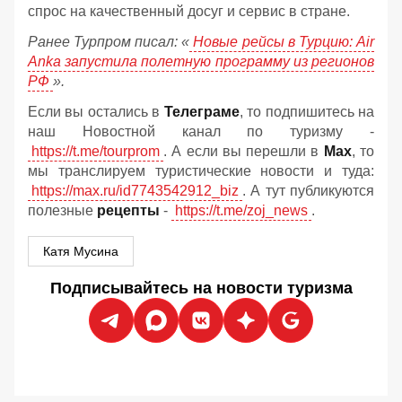
спрос на качественный досуг и сервис в стране.
Ранее Турпром писал: «
Новые рейсы в Турцию: Air
Anka запустила полетную программу из регионов
РФ
».
Если вы остались в
Телеграме
, то подпишитесь на
наш Новостной канал по туризму -
https://t.me/tourprom
. А если вы перешли в
Мах
, то
мы транслируем туристические новости и туда:
https://max.ru/id7743542912_biz
. А тут публикуются
полезные
рецепты
-
https://t.me/zoj_news
.
Катя Мусина
Подписывайтесь на новости туризма