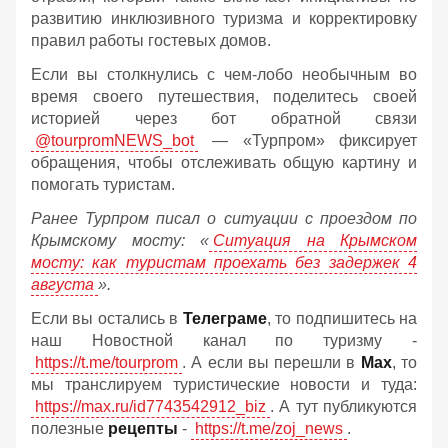
развитию инклюзивного туризма и корректировку
правил работы гостевых домов.
Если вы столкнулись с чем-лобо необычным во
время своего путешествия, поделитесь своей
историей через бот обратной связи
@tourpromNEWS_bot
— «Турпром» фиксирует
обращения, чтобы отслеживать общую картину и
помогать туристам.
Ранее Турпром писал о ситуации с проездом по
Крымскому мосту:
«
Ситуация на Крымском
мосту: как туристам проехать без задержек 4
августа
».
Если вы остались в
Телеграме
, то подпишитесь на
наш Новостной канал по туризму -
https://t.me/tourprom
. А если вы перешли в
Мах
, то
мы транслируем туристические новости и туда:
https://max.ru/id7743542912_biz
. А тут публикуются
полезные
рецепты
-
https://t.me/zoj_news
.