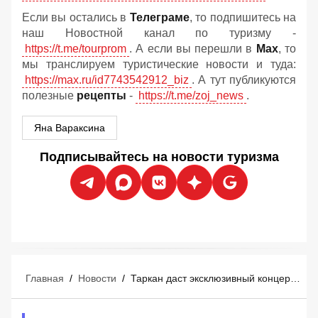
Если вы остались в
Телеграме
, то подпишитесь на
наш Новостной канал по туризму -
https://t.me/tourprom
. А если вы перешли в
Мах
, то
мы транслируем туристические новости и туда:
https://max.ru/id7743542912_biz
. А тут публикуются
полезные
рецепты
-
https://t.me/zoj_news
.
Яна Вараксина
Подписывайтесь на новости туризма
Главная
/
Новости
/
Таркан даст эксклюзивный концерт в Мармарисе 29 августа: российские туристы уже покупают билеты