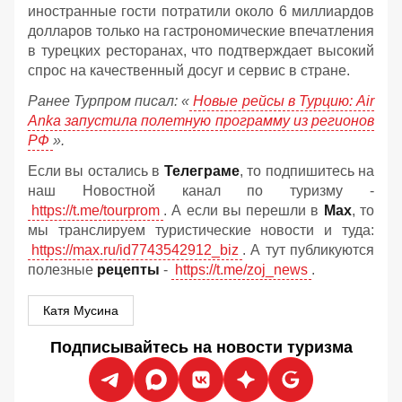
иностранные гости потратили около 6 миллиардов
долларов только на гастрономические впечатления
в турецких ресторанах, что подтверждает высокий
спрос на качественный досуг и сервис в стране.
Ранее Турпром писал: «
Новые рейсы в Турцию: Air
Anka запустила полетную программу из регионов
РФ
».
Если вы остались в
Телеграме
, то подпишитесь на
наш Новостной канал по туризму -
https://t.me/tourprom
. А если вы перешли в
Мах
, то
мы транслируем туристические новости и туда:
https://max.ru/id7743542912_biz
. А тут публикуются
полезные
рецепты
-
https://t.me/zoj_news
.
Катя Мусина
Подписывайтесь на новости туризма