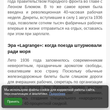
года правительством Народного фронта во главе с
Леоном Блюмом. В то же самое время была
введена и революционная 40-часовая рабочая
неделя. Декреты, вступившие в силу 1 августа 1936
года, позволили сотням тысяч фабричных рабочих
впервые в жизни отправиться на отдых, оставаясь
при этом при зарплате.
Эра «Lagrange»: когда поезда штурмовали
ради моря
Лето 1936 года запомнилось современникам
невероятным, праздничным ароматом свободы,
охватившим всю страну. Поскольку обычные
железнодорожные билеты были слишком дороги
для вчерашних рабочих, секретарь по организации
досуга и спорта Лео Лагранж провел жесткие
Мы используем файлы cookie для корректной работы сайта,
переговоры с транспортными компаниями,
персонализации и аналитики.
Подробнее
добившись создания специального «народного»
Принять
билета с 40-процентной скидкой.