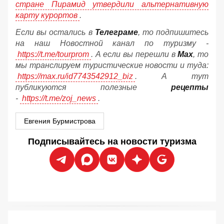
стране Пирамид утвердили альтернативную
карту курортов
.
Если вы остались в
Телеграме
, то подпишитесь
на наш Новостной канал по туризму -
https://t.me/tourprom
. А если вы перешли в
Мах
, то
мы транслируем туристические новости и туда:
https://max.ru/id7743542912_biz
. А тут
публикуются полезные
рецепты
-
https://t.me/zoj_news
.
Евгения Бурмистрова
Подписывайтесь на новости туризма