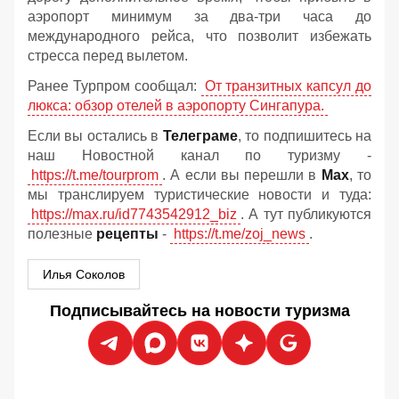
аэропорт минимум за два-три часа до
международного рейса, что позволит избежать
стресса перед вылетом.
Ранее Турпром сообщал:
От транзитных капсул до
люкса: обзор отелей в аэропорту Сингапура.
Если вы остались в
Телеграме
, то подпишитесь на
наш Новостной канал по туризму -
https://t.me/tourprom
. А если вы перешли в
Мах
, то
мы транслируем туристические новости и туда:
https://max.ru/id7743542912_biz
. А тут публикуются
полезные
рецепты
-
https://t.me/zoj_news
.
Илья Соколов
Подписывайтесь на новости туризма