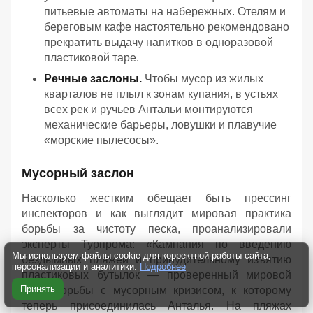
питьевые автоматы на набережных. Отелям и
береговым кафе настоятельно рекомендовано
прекратить выдачу напитков в одноразовой
пластиковой таре.
Речные заслоны.
Чтобы мусор из жилых
кварталов не плыл к зонам купания, в устьях
всех рек и ручьев Антальи монтируются
механические барьеры, ловушки и плавучие
«морские пылесосы».
Мусорный заслон
Насколько жестким обещает быть прессинг
инспекторов и как выглядит мировая практика
борьбы за чистоту песка, проанализировали
эксперты Турпрома: «Кампания по введению
Мы используем файлы cookie для корректной работы сайта,
бездымных пляжей и принудительному изъятию
персонализации и аналитики.
Подробнее
пластиковых бутылок — проверенный мировой
Принять
опыт борьбы с мусорным кризисом, к которому
теперь присоединилась Анталья. На пляжах