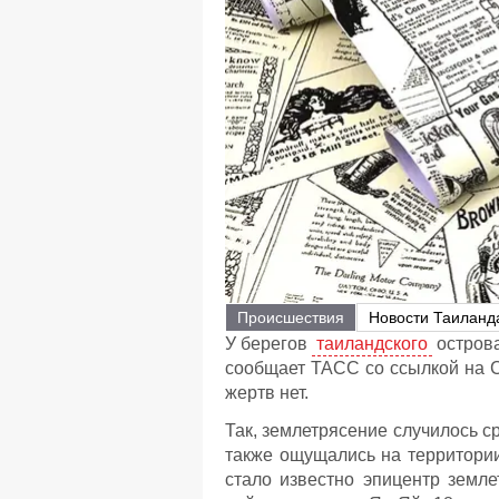
Происшествия
Новости Таиланд
У берегов
таиландского
остров
сообщает ТАСС со ссылкой на С
жертв нет.
Так, землетрясение случилось с
также ощущались на территори
стало известно эпицентр земл