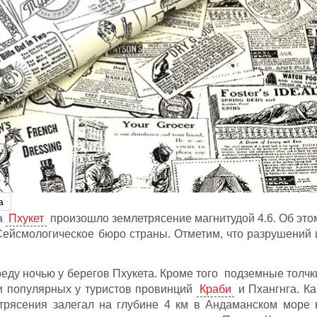
а
а
Пхукет
произошло землетрясение магнитудой 4.6. Об это
ейсмологическое бюро страны. Отметим, что разрушений 
реду ночью у берегов Пхукета. Кроме того подземные толчк
и популярных у туристов провинций
Краби
и Пхангнга. Ка
етрясения залегал на глубине 4 км в Андаманском море 