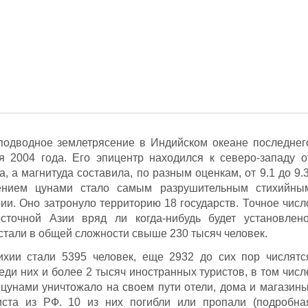
подводное землетрясение в Индийском океане последнег
 2004 года. Его эпицентр находился к северо-западу о
, а магнитуда составила, по разным оценкам, от 9.1 до 9.3
ением цунами стало самым разрушительным стихийны
ии. Оно затронуло территорию 18 государств. Точное числ
очной Азии вряд ли когда-нибудь будет установлено
стали в общей сложности свыше 230 тысяч человек.
ихии стали 5395 человек, еще 2932 до сих пор числятс
ди них и более 2 тысяч иностранных туристов, в том числ
а цунами уничтожало на своем пути отели, дома и магазины
иста из РФ. 10 из них погибли или пропали (подробна