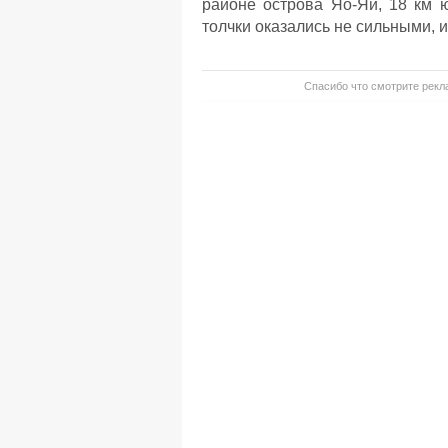
районе острова Яо-Яй, 18 км ю
толчки оказались не сильными, и
Спасибо что смотрите рекла