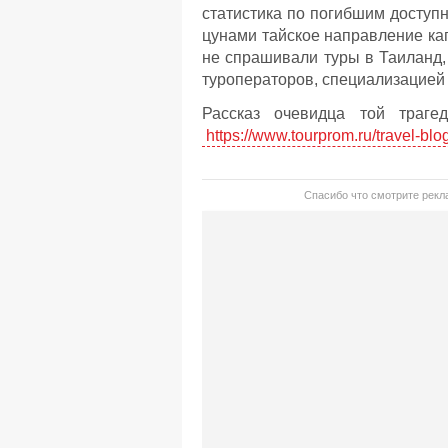
статистика по погибшим доступ
цунами тайское направление кап
не спрашивали туры в Таиланд,
туроператоров, специализацией 
Рассказ очевидца той траге
https://www.tourprom.ru/travel-blo
Спасибо что смотрите рекла