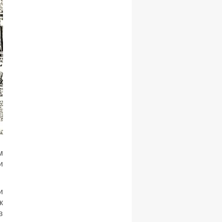
м
и
и
к
в