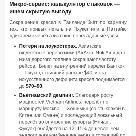
Микро-сервис: калькулятор стыковок —
ищем скрытую выгоду
Сокращение кресел в Таиланде бьёт по карману
тех, кто привык летать на Пхукет или в Паттайю
«дикарем» через азиатские пересадочные узлы.
Потери на лоукостерах.
Азиатские
бюджетные перевозчики (AirAsia, Nok Air и др.)
из-за дорогого топлива сокращают частоту
рейсов. Билет на внутренний перелет Бангкок
— Пхукет, стоивший раньше $40, из-за
искусственного дефицита кресел поднимается
до
$70–90
.
Вьетнамский демпинг.
Благодаря росту
мощностей Vietnam Airlines, перелёт по
маршруту Москва — Хошимин (со стыковкой в
Китае или Омане) и последующий локальный
перелёт во внутренние курорты (Нячанг,
Фукуок) обойдётся на 12–15% дешевле, чем
аналогичная комбинация через штормящий по