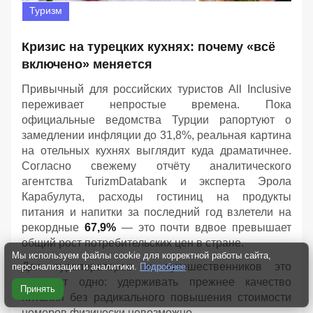
Туризм
Кризис на турецких кухнях: почему «всё
включено» меняется
Привычный для российских туристов All Inclusive
переживает непростые времена. Пока
официальные ведомства Турции рапортуют о
замедлении инфляции до 31,8%, реальная картина
на отельных кухнях выглядит куда драматичнее.
Согласно свежему отчёту аналитического
агентства TurizmDatabank и эксперта Эрола
Карабулута, расходы гостиниц на продукты
питания и напитки за последний год взлетели на
рекордные
67,9%
— это почти вдвое превышает
общий рост потребительских цен в стране.
Мы используем файлы cookie для корректной работы сайта,
Для туроператоров и путешественников это
персонализации и аналитики.
Подробнее
означает одно: удерживать прежнее качество
Принять
питания без радикального повышения стоимости
номеров физически невозможно.