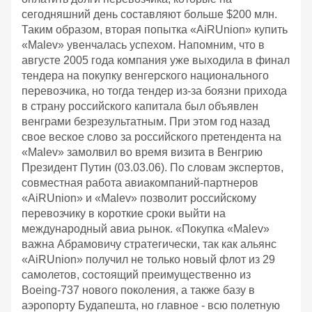
сегодняшний день составляют больше $200 млн.
Таким образом, вторая попытка «AiRUnion» купить
«Malev» увенчалась успехом. Напомним, что в
августе 2005 года компания уже выходила в финал
тендера на покупку венгерского национального
перевозчика, но тогда тендер из-за боязни прихода
в страну российского капитала был объявлен
венграми безрезультатным. При этом год назад
свое веское слово за российского претендента на
«Malev» замолвил во время визита в Венгрию
Президент Путин (03.03.06). По словам экспертов,
совместная работа авиакомпаний-партнеров
«AiRUnion» и «Malev» позволит российскому
перевозчику в короткие сроки выйти на
международный авиа рынок. «Покупка «Malev»
важна Абрамовичу стратегически, так как альянс
«AiRUnion» получил не только новый флот из 29
самолетов, состоящий преимущественно из
Boeing-737 нового поколения, а также базу в
аэропорту Будапешта, но главное - всю полетную