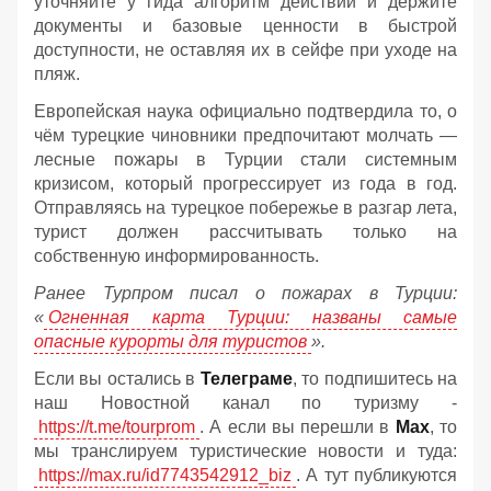
уточняйте у гида алгоритм действий и держите
документы и базовые ценности в быстрой
доступности, не оставляя их в сейфе при уходе на
пляж.
Европейская наука официально подтвердила то, о
чём турецкие чиновники предпочитают молчать —
лесные пожары в Турции стали системным
кризисом, который прогрессирует из года в год.
Отправляясь на турецкое побережье в разгар лета,
турист должен рассчитывать только на
собственную информированность.
Ранее Турпром писал о пожарах в Турции:
«
Огненная карта Турции: названы самые
опасные курорты для туристов
».
Если вы остались в
Телеграме
, то подпишитесь на
наш Новостной канал по туризму -
https://t.me/tourprom
. А если вы перешли в
Мах
, то
мы транслируем туристические новости и туда:
https://max.ru/id7743542912_biz
. А тут публикуются