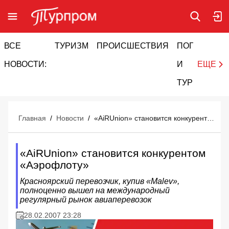
ВСЕ
ТУРИЗМ
ПРОИСШЕСТВИЯ
ПОГОДА
И
НОВОСТИ:
И
ЕЩЕ
ТУРИЗМ
Главная
/
Новости
/
«AiRUnion» становится конкурентом «Аэрофлоту»
«AiRUnion» становится конкурентом
«Аэрофлоту»
Красноярский перевозчик, купив «Malev»,
полноценно вышел на международный
регулярный рынок авиаперевозок
28.02.2007 23:28