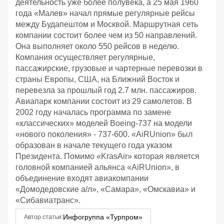
деятельность уже более полувека, а 25 мая 1960
года «Малев» начал прямые регулярные рейсы
между Будапештом и Москвой. Маршрутная сеть
компании состоит более чем из 50 направлений.
Она выполняет около 550 рейсов в неделю.
Компания осуществляет регулярные,
пассажирские, грузовые и чартерные перевозки в
страны Европы, США, на Ближний Восток и
перевезла за прошлый год 2.7 млн. пассажиров.
Авиапарк компании состоит из 29 самолетов. В
2002 году началась программа по замене
«классических» моделей Boeing-737 на модели
«нового поколения» - 737-600. «AiRUnion» был
образован в начале текущего года указом
Президента. Помимо «KrasAir» которая является
головной компанией альянса «AiRUnion», в
объединение входят авиакомпании
«Домодедовские а/л», «Самара», «Омскавиа» и
«Сибавиатранс».
Инфогруппа «Турпром»
Автор статьи: