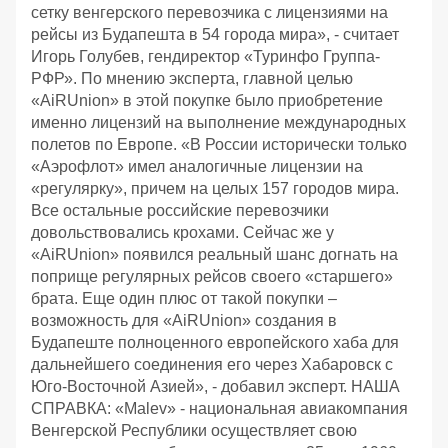
сетку венгерского перевозчика с лицензиями на
рейсы из Будапешта в 54 города мира», - считает
Игорь Голубев, гендиректор «Туринфо Группа-
РФР». По мнению эксперта, главной целью
«AiRUnion» в этой покупке было приобретение
именно лицензий на выполнение международных
полетов по Европе. «В России исторически только
«Аэрофлот» имел аналогичные лицензии на
«регулярку», причем на целых 157 городов мира.
Все остальные российские перевозчики
довольствовались крохами. Сейчас же у
«AiRUnion» появился реальный шанс догнать на
поприще регулярных рейсов своего «старшего»
брата. Еще один плюс от такой покупки –
возможность для «AiRUnion» создания в
Будапеште полноценного европейского хаба для
дальнейшего соединения его через Хабаровск с
Юго-Восточной Азией», - добавил эксперт. НАША
СПРАВКА: «Malev» - национальная авиакомпания
Венгерской Республики осуществляет свою