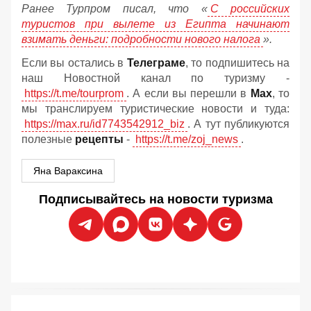
Ранее Турпром писал, что «
С российских
туристов при вылете из Египта начинают
взимать деньги: подробности нового налога
».
Если вы остались в
Телеграме
, то подпишитесь на
наш Новостной канал по туризму -
https://t.me/tourprom
. А если вы перешли в
Мах
, то
мы транслируем туристические новости и туда:
https://max.ru/id7743542912_biz
. А тут публикуются
полезные
рецепты
-
https://t.me/zoj_news
.
Яна Вараксина
Подписывайтесь на новости туризма