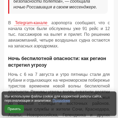
безопасности полетов», — сообщала
ночью Россавиация в своем мессенджере.
В
Telegram-канале
аэропорта сообщают, что с
начала суток были обслужены уже 91 рейс и 12
тыс. пассажиров на вылет и прилет. По решению
авиакомпаний, четыре воздушных судна остаются
на запасных аэродромах.
Ночь беспилотной опасности: как регион
встретил угрозу
Ночь с 6 на 7 августа и утро пятницы стали для
Кубани и отдыхающих на черноморском побережье
туристов временем новой волны беспилотной
опасности. Режимы угрозы вновь охватили десятки
Мы используем файлы cookie для корректной работы сайта,
муниципалитетов — от черноморского побережья
персонализации и аналитики.
Подробнее
до краевой столицы и восточных районов.
Экстренные службы и жители Сочи, Краснодара,
Принять
Анапы, Новороссийска, Геленджика и других