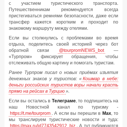
с участием туристического транспорта.
Путешественникам рекомендуется всегда
пристегиваться ремнями безопасности, даже если
трансфер кажется коротким и проходит по
знакомому маршруту между отелями.
Если вы столкнулись с проблемами во время
отдыха, поделитесь своей историей через бот
обратной связи
@tourpromNEWS_bot
—
«Турпром» фиксирует обращения, чтобы
отслеживать общую картину и помогать туристам.
Ранее Турпром писал о новых приёмах изъятия
денежных знаков у туристов:
«
Кошмар в небе:
деньги российских туристов воры начали красть
прямо на рейсах в Турцию
».
Если вы остались в
Телеграме
, то подпишитесь на
наш Новостной канал по туризму -
https://t.me/tourprom
. А если вы перешли в
Мах
, то
мы транслируем туристические новости и туда:
https://max.ru/id7743542912_biz
. А тут публикуются