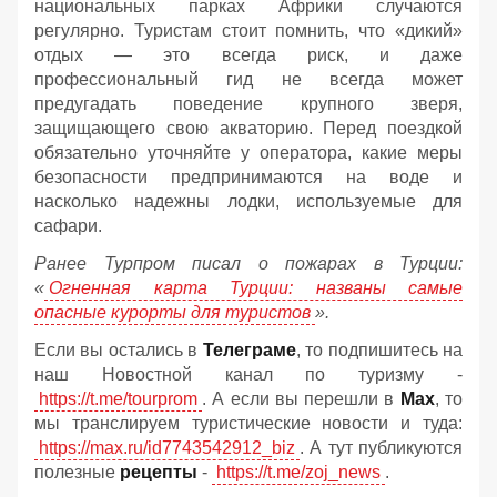
национальных парках Африки случаются
регулярно. Туристам стоит помнить, что «дикий»
отдых — это всегда риск, и даже
профессиональный гид не всегда может
предугадать поведение крупного зверя,
защищающего свою акваторию. Перед поездкой
обязательно уточняйте у оператора, какие меры
безопасности предпринимаются на воде и
насколько надежны лодки, используемые для
сафари.
Ранее Турпром писал о пожарах в Турции:
«
Огненная карта Турции: названы самые
опасные курорты для туристов
».
Если вы остались в
Телеграме
, то подпишитесь на
наш Новостной канал по туризму -
https://t.me/tourprom
. А если вы перешли в
Мах
, то
мы транслируем туристические новости и туда:
https://max.ru/id7743542912_biz
. А тут публикуются
полезные
рецепты
-
https://t.me/zoj_news
.