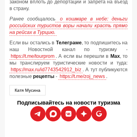
законом вплоть до депортации и запрета на въезд
в страну.
Ранее сообщалось
о кошмаре в небе: деньги
российских туристов воры начали красть прямо
на рейсах в Турцию.
Если вы остались в
Телеграме
, то подпишитесь на
наш Новостной канал по туризму -
https://t.me/tourprom
. А если вы перешли в
Мах
, то
мы транслируем туристические новости и туда:
https://max.ru/id7743542912_biz
. А тут публикуются
полезные
рецепты
-
https://t.me/zoj_news
.
Катя Мусина
Подписывайтесь на новости туризма