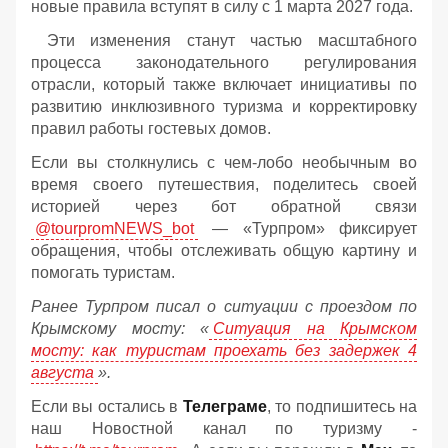
новые правила вступят в силу с 1 марта 2027 года.
Эти изменения станут частью масштабного
процесса законодательного регулирования
отрасли, который также включает инициативы по
развитию инклюзивного туризма и корректировку
правил работы гостевых домов.
Если вы столкнулись с чем-лобо необычным во
время своего путешествия, поделитесь своей
историей через бот обратной связи
@tourpromNEWS_bot
— «Турпром» фиксирует
обращения, чтобы отслеживать общую картину и
помогать туристам.
Ранее Турпром писал о ситуации с проездом по
Крымскому мосту:
«
Ситуация на Крымском
мосту: как туристам проехать без задержек 4
августа
».
Если вы остались в
Телеграме
, то подпишитесь на
наш Новостной канал по туризму -