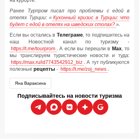
на курорте.
Ранее Турпром писал про проблемы с едой в
отелях Турции: «
Кухонный кризис в Турции: что
будет с едой в отелях на шведских столах?
».
Если вы остались в
Телеграме
, то подпишитесь на
наш Новостной канал по туризму -
https://t.me/tourprom
. А если вы перешли в
Мах
, то
мы транслируем туристические новости и туда:
https://max.ru/id7743542912_biz
. А тут публикуются
полезные
рецепты
-
https://t.me/zoj_news
.
Яна Вараксина
Подписывайтесь на новости туризма