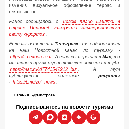
изменив визуальное оформление террас и
пляжных зон.
Ранее сообщалось о
новом плане Египта: в
стране Пирамид утвердили альтернативную
карту курортов
.
Если вы остались в
Телеграме
, то подпишитесь
на наш Новостной канал по туризму -
https://t.me/tourprom
. А если вы перешли в
Мах
, то
мы транслируем туристические новости и туда:
https://max.ru/id7743542912_biz
. А тут
публикуются полезные
рецепты
-
https://t.me/zoj_news
.
Евгения Бурмистрова
Подписывайтесь на новости туризма