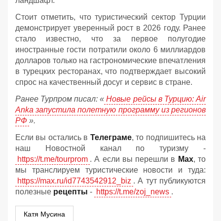
ландшафт.
Стоит отметить, что туристический сектор Турции
демонстрирует уверенный рост в 2026 году. Ранее
стало известно, что за первое полугодие
иностранные гости потратили около 6 миллиардов
долларов только на гастрономические впечатления
в турецких ресторанах, что подтверждает высокий
спрос на качественный досуг и сервис в стране.
Ранее Турпром писал: «
Новые рейсы в Турцию: Air
Anka запустила полетную программу из регионов
РФ
».
Если вы остались в
Телеграме
, то подпишитесь на
наш Новостной канал по туризму -
https://t.me/tourprom
. А если вы перешли в
Мах
, то
мы транслируем туристические новости и туда:
https://max.ru/id7743542912_biz
. А тут публикуются
полезные
рецепты
-
https://t.me/zoj_news
.
Катя Мусина