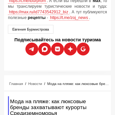
https://t.me/tourprom
. А если вы перешли в
Мах
, то
мы транслируем туристические новости и туда:
https://max.ru/id7743542912_biz
. А тут публикуются
полезные
рецепты
-
https://t.me/zoj_news
.
Евгения Бурмистрова
Подписывайтесь на новости туризма
Главная
/
Новости
/
Мода на пляже: как люксовые бренды захватывают курорты Средиземноморья
Мода на пляже: как люксовые
бренды захватывают курорты
Средиземноморья