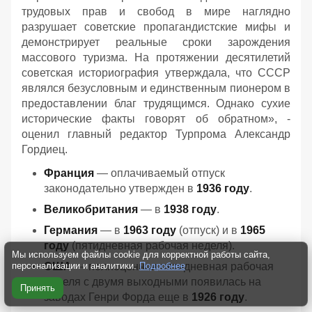
трудовых прав и свобод в мире наглядно
разрушает советские пропагандистские мифы и
демонстрирует реальные сроки зарождения
массового туризма. На протяжении десятилетий
советская историография утверждала, что СССР
являлся безусловным и единственным пионером в
предоставлении благ трудящимся. Однако сухие
исторические факты говорят об обратном», -
оценил главный редактор Турпрома Александр
Гордиец.
Франция
— оплачиваемый отпуск
законодательно утвержден в
1936 году
.
Великобритания
— в
1938 году
.
Германия
— в
1963 году
(отпуск) и в
1965
году
(пятидневная рабочая неделя).
Мы используем файлы cookie для корректной работы сайта,
США
— полноценная пятидневная рабочая
персонализации и аналитики.
Подробнее
неделя с двумя выходными появилась на
Принять
заводах Генри Форда еще в
1926 году
.