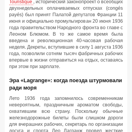
Touristique
, исторический законопроект о всеобщих
двухнедельных оплачиваемых отпусках (congés
payés) был принят Палатой депутатов Франции 11
июня и официально промульгирован 20 июня 1936
года правительством Народного фронта во главе с
Леоном Блюмом. В то же самое время была
введена и революционная 40-часовая рабочая
неделя. Декреты, вступившие в силу 1 августа 1936
года, позволили сотням тысяч фабричных рабочих
впервые в жизни отправиться на отдых, оставаясь
при этом при зарплате.
Эра «Lagrange»: когда поезда штурмовали
ради моря
Лето 1936 года запомнилось современникам
невероятным, праздничным ароматом свободы,
охватившим всю страну. Поскольку обычные
железнодорожные билеты были слишком дороги
для вчерашних рабочих, секретарь по организации
досуга и спорта Лео Лагранж провел жесткие