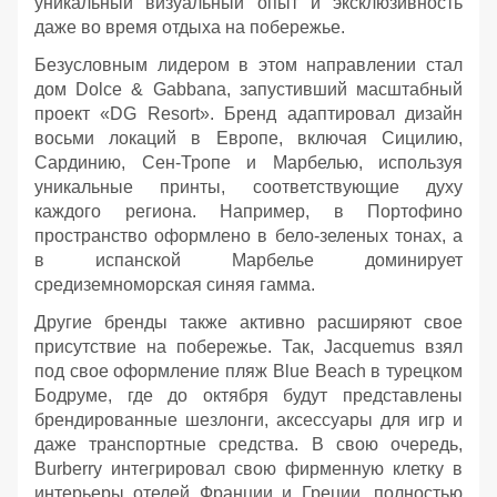
уникальный визуальный опыт и эксклюзивность
даже во время отдыха на побережье.
Безусловным лидером в этом направлении стал
дом Dolce & Gabbana, запустивший масштабный
проект «DG Resort». Бренд адаптировал дизайн
восьми локаций в Европе, включая Сицилию,
Сардинию, Сен-Тропе и Марбелью, используя
уникальные принты, соответствующие духу
каждого региона. Например, в Портофино
пространство оформлено в бело-зеленых тонах, а
в испанской Марбелье доминирует
средиземноморская синяя гамма.
Другие бренды также активно расширяют свое
присутствие на побережье. Так, Jacquemus взял
под свое оформление пляж Blue Beach в турецком
Бодруме, где до октября будут представлены
брендированные шезлонги, аксессуары для игр и
даже транспортные средства. В свою очередь,
Burberry интегрировал свою фирменную клетку в
интерьеры отелей Франции и Греции, полностью