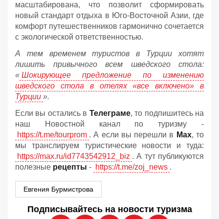
масштабирована, что позволит сформировать
новый стандарт отдыха в Юго-Восточной Азии, где
комфорт путешественников гармонично сочетается
с экологической ответственностью.
А тем временем туристов в Турции хотят
лишить привычного всем шведского стола:
«
Шокирующее предложение по изменению
шведского стола в отелях «все включено» в
Турции
».
Если вы остались в
Телеграме
, то подпишитесь на
наш Новостной канал по туризму -
https://t.me/tourprom
. А если вы перешли в
Мах
, то
мы транслируем туристические новости и туда:
https://max.ru/id7743542912_biz
. А тут публикуются
полезные
рецепты
-
https://t.me/zoj_news
.
Евгения Бурмистрова
Подписывайтесь на новости туризма