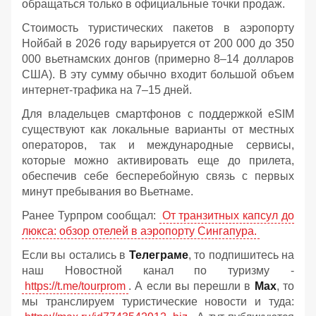
обращаться только в официальные точки продаж.
Стоимость туристических пакетов в аэропорту
Нойбай в 2026 году варьируется от 200 000 до 350
000 вьетнамских донгов (примерно 8–14 долларов
США). В эту сумму обычно входит большой объем
интернет-трафика на 7–15 дней.
Для владельцев смартфонов с поддержкой eSIM
существуют как локальные варианты от местных
операторов, так и международные сервисы,
которые можно активировать еще до прилета,
обеспечив себе бесперебойную связь с первых
минут пребывания во Вьетнаме.
Ранее Турпром сообщал:
От транзитных капсул до
люкса: обзор отелей в аэропорту Сингапура.
Если вы остались в
Телеграме
, то подпишитесь на
наш Новостной канал по туризму -
https://t.me/tourprom
. А если вы перешли в
Мах
, то
мы транслируем туристические новости и туда: