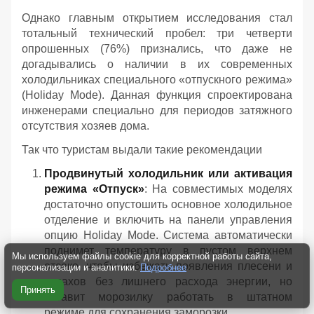
Однако главным открытием исследования стал
тотальный технический пробел: три четверти
опрошенных (76%) признались, что даже не
догадывались о наличии в их современных
холодильниках специального «отпускного режима»
(Holiday Mode). Данная функция спроектирована
инженерами специально для периодов затяжного
отсутствия хозяев дома.
Так что туристам выдали такие рекомендации
Продвинутый холодильник или активация
режима «Отпуск»
: На совместимых моделях
достаточно опустошить основное холодильное
отделение и включить на панели управления
опцию Holiday Mode. Система автоматически
поднимет температуру в пустом верхнем
Мы используем файлы cookie для корректной работы сайта,
отсеке, чтобы избежать появления плесени и
персонализации и аналитики.
Подробнее
запахов без лишнего расхода энергии, но
Принять
оставит морозилку работать в штатном
режиме для сохранения заморозки.