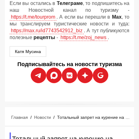
Если вы остались в
Телеграме
, то подпишитесь на
наш Новостной канал по туризму -
https://t.me/tourprom
. А если вы перешли в
Мах
, то
мы транслируем туристические новости и туда:
https://max.ru/id7743542912_biz
. А тут публикуются
полезные
рецепты
-
https://t.me/zoj_news
.
Катя Мусина
Подписывайтесь на новости туризма
Главная
/
Новости
/
Тотальный запрет на курение на популярном острове: на туристах отработают новые правила без табака
Тотальный запрет на курение на