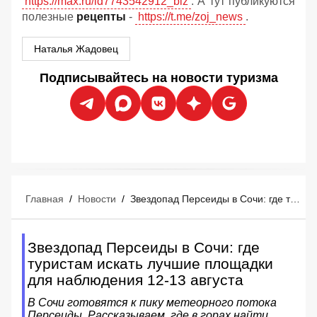
https://max.ru/id7743542912_biz
. А тут публикуются
полезные
рецепты
-
https://t.me/zoj_news
.
Наталья Жадовец
Подписывайтесь на новости туризма
Главная
/
Новости
/
Звездопад Персеиды в Сочи: где туристам искать лучшие площадки для наблюдения 12-13 августа
Звездопад Персеиды в Сочи: где
туристам искать лучшие площадки
для наблюдения 12-13 августа
В Сочи готовятся к пику метеорного потока
Персеиды. Рассказываем, где в горах найти