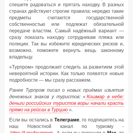
спешите радоваться и прятать находку. В разных
странах действуют строгие правила: нередко такие
предметы считаются государственной
собственностью или подлежат обязательной
передаче властям. Самый надёжный вариант —
сразу показать находку сотрудникам пляжа или
полиции. Так вы избежите юридических рисков и,
возможно, поможете вернуть вещь законному
владельцу.
«Турпром» продолжает следить за развитием этой
невероятной истории. Как только появятся новые
подробности — мы сразу расскажем.
Ранее Турпром писал о новых приёмах изъятия
денежных знаков у туристов:
«
Кошмар в небе:
деньги российских туристов воры начали красть
прямо на рейсах в Турцию
».
Если вы остались в
Телеграме
, то подпишитесь на
наш Новостной канал по туризму -
https://t.me/tourprom
. А если вы перешли в
Мах
, то