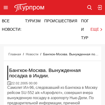
ВСЕ
ТУРИЗМ
ПРОИСШЕСТВИЯ
ПОГОДА
И
НОВОСТИ:
И
ЕЩЕ
ТУРИЗМ
Главная
/
Новости
/
Бангкок-Москва. Вынужденная посадка в Индии.
Бангкок-Москва. Вынужденная
посадка в Индии.
22.02.2005 00:00
Самолет Ил-96, следовавший из Бангкока в Москву
рейсом SU-552 а/к «Аэрофлот», совершил вчера
вынужденную посадку в аэропорту Нью-Дели. По
предварительной информации, причиной