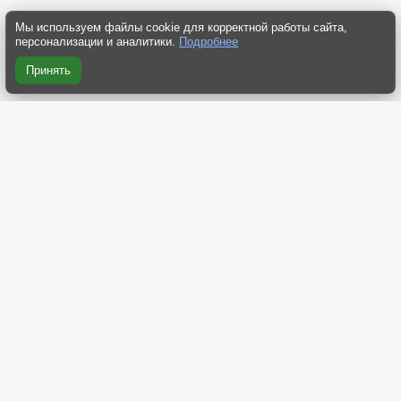
Мы используем файлы cookie для корректной работы сайта,
персонализации и аналитики.
Подробнее
Принять
RSS 2.0
RSS компактная
RSS Yandex
RSS Dzen
Atom 2.0
О нас
Контакты