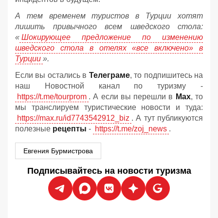
А тем временем туристов в Турции хотят
лишить привычного всем шведского стола:
«
Шокирующее предложение по изменению
шведского стола в отелях «все включено» в
Турции
».
Если вы остались в
Телеграме
, то подпишитесь на
наш Новостной канал по туризму -
https://t.me/tourprom
. А если вы перешли в
Мах
, то
мы транслируем туристические новости и туда:
https://max.ru/id7743542912_biz
. А тут публикуются
полезные
рецепты
-
https://t.me/zoj_news
.
Евгения Бурмистрова
Подписывайтесь на новости туризма