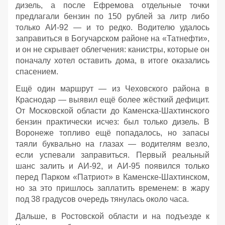
дизель, а после Ефремова отдельные точки
предлагали бензин по 150 рублей за литр либо
только АИ‑92 — и то редко. Водителю удалось
заправиться в Богучарском районе на «Татнефти»,
и он не скрывает облегчения: канистры, которые он
поначалу хотел оставить дома, в итоге оказались
спасением.
Ещё один маршрут — из Чеховского района в
Краснодар — выявил ещё более жёсткий дефицит.
От Московской области до Каменска‑Шахтинского
бензин практически исчез: был только дизель. В
Воронеже топливо ещё попадалось, но запасы
таяли буквально на глазах — водителям везло,
если успевали заправиться. Первый реальный
шанс залить и АИ‑92, и АИ‑95 появился только
перед Парком «Патриот» в Каменске‑Шахтинском,
но за это пришлось заплатить временем: в жару
под 38 градусов очередь тянулась около часа.
Дальше, в Ростовской области и на подъезде к