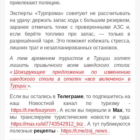
привлекают полицию.
Эксперты «Турпрома» советуют не рассчитывать
на удачу: держать запас хода с большим резервом,
заранее отмечать точки с проверенными АЗС и,
если берёте топливо про запас, — только в
разрешённой таре. Это поможет избежать стресса,
лишних трат и незапланированных остановок.
А тем временем туристов в Турции хотят
лишить привычного всем шведского стола:
«
Шокирующее предложение по изменению
шведского стола в отелях «все включено» в
Турции
».
Если вы остались в
Телеграме
, то подпишитесь на
наш Новостной канал по туризму -
https://t.me/tourprom
. А если вы перешли в
Мах
, то
мы транслируем туристические новости и туда:
https://max.ru/id7743542912_biz
. А тут публикуются
полезные
рецепты
-
https://t.me/zoj_news
.