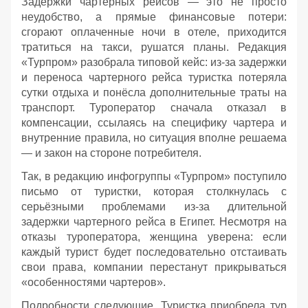
Задержки чартерных рейсов — это не просто
неудобство, а прямые финансовые потери:
сгорают оплаченные ночи в отеле, приходится
тратиться на такси, рушатся планы. Редакция
«Турпром» разобрала типовой кейс: из‑за задержки
и переноса чартерного рейса туристка потеряла
сутки отдыха и понёсла дополнительные траты на
транспорт. Туроператор сначала отказал в
компенсации, ссылаясь на специфику чартера и
внутренние правила, но ситуация вполне решаема
— и закон на стороне потребителя.
Так, в редакцию инфогруппы «Турпром» поступило
письмо от туристки, которая столкнулась с
серьёзными проблемами из‑за длительной
задержки чартерного рейса в Египет. Несмотря на
отказы туроператора, женщина уверена: если
каждый турист будет последовательно отстаивать
свои права, компании перестанут прикрываться
«особенностями чартеров».
Подробности следующие. Туристка приобрела тур