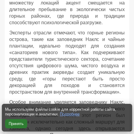
множеству локаций акцент смещается на
длительное пребывание в экологически чистых
горных районах, где природа и традиции
способствуют психологической разгрузке.
Эксперты отрасли отмечают, что горные регионы
острова, такие как заповедник Наклс и чайные
плантации, идеально подходят для создания
«санаториев нового типа». Как подчеркивают
представители туристического сектора, сочетание
отсутствия цифрового шума, чистого воздуха и
древних практик аюрведы создает уникальную
среду, где «горы перестают быть просто
декорацией для походов и становятся
пространством для внутренней трансформации».
Особое внимание уделяется заповеднику Наклс,
который входит в список объектов всемирного
Мы используем файлы cookie для корректной работы сайта,
персонализации и аналитики.
Подробнее
наследия ЮНЕСКО. Ранее этот регион был
известен исключительно как сложный маршрут для
Принять
хайкинга, однако сегодня здесь открываются