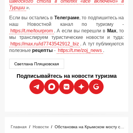
шведского стола в отелях «все включено» в
Турции
».
Если вы остались в
Телеграме
, то подпишитесь на
наш Новостной канал по туризму -
https://t.me/tourprom
. А если вы перешли в
Мах
, то
мы транслируем туристические новости и туда:
https://max.ru/id7743542912_biz
. А тут публикуются
полезные
рецепты
-
https://t.me/zoj_news
.
Светлана Пляцковская
Подписывайтесь на новости туризма
Главная
/
Новости
/
Обстановка на Крымском мосту сейчас − на утро 10 августа, топливная лотерея на трассе М4 Дон