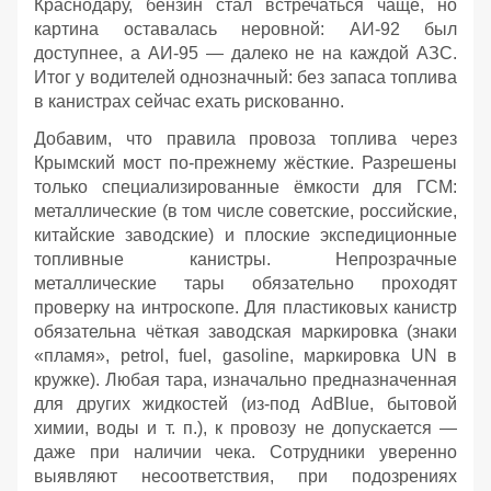
Краснодару, бензин стал встречаться чаще, но
картина оставалась неровной: АИ‑92 был
доступнее, а АИ‑95 — далеко не на каждой АЗС.
Итог у водителей однозначный: без запаса топлива
в канистрах сейчас ехать рискованно.
Добавим, что правила провоза топлива через
Крымский мост по‑прежнему жёсткие. Разрешены
только специализированные ёмкости для ГСМ:
металлические (в том числе советские, российские,
китайские заводские) и плоские экспедиционные
топливные канистры. Непрозрачные
металлические тары обязательно проходят
проверку на интроскопе. Для пластиковых канистр
обязательна чёткая заводская маркировка (знаки
«пламя», petrol, fuel, gasoline, маркировка UN в
кружке). Любая тара, изначально предназначенная
для других жидкостей (из‑под AdBlue, бытовой
химии, воды и т. п.), к провозу не допускается —
даже при наличии чека. Сотрудники уверенно
выявляют несоответствия, при подозрениях