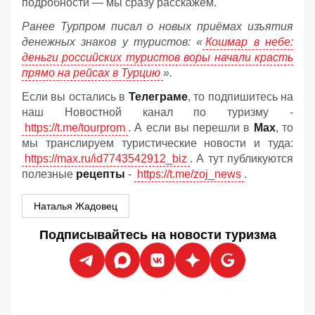
подробности — мы сразу расскажем.
Ранее Турпром писал о новых приёмах изъятия
денежных знаков у туристов:
«
Кошмар в небе:
деньги российских туристов воры начали красть
прямо на рейсах в Турцию
».
Если вы остались в
Телеграме
, то подпишитесь на
наш Новостной канал по туризму -
https://t.me/tourprom
. А если вы перешли в
Мах
, то
мы транслируем туристические новости и туда:
https://max.ru/id7743542912_biz
. А тут публикуются
полезные
рецепты
-
https://t.me/zoj_news
.
Наталья Жадовец
Подписывайтесь на новости туризма