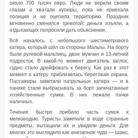
около 700 тысяч евро. Люди не верили своим
глазам и хватали купюры, пока не приехала
полиция и не оцепила территорию. Праздник
мгновенно сменился тревогой: деньги изъяли, а
отдыхающих попросили дать объяснения.
Всё началось с небольшого шестиметрового
катера, который шёл со стороны Мальты. На борту
были рулевой‑мальтиец, двое мужчин и 13‑летний
подросток. В какой‑то момент двигатель заглох,
судно стало дрейфовать к берегу. Как раз в этот
момент к катеру приблизилась береговая охрана.
Пассажиры заметили патрульные катера — и в
панике стали выбрасывать за борт запечатанные
хозяйственные сумки. В них лежали пачки
наличных.
Течение быстро прибило часть сумок к
мелководью. Туристы заметили в воде странные
предметы, вытащили их и увидели деньги. Для
многих это выглядело как внезапное чудо — шанс,