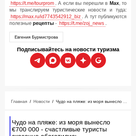
https://t.me/tourprom
. А если вы перешли в
Мах
, то
мы транслируем туристические новости и туда:
https://max.ru/id7743542912_biz
. А тут публикуются
полезные
рецепты
-
https://t.me/zoj_news
.
Евгения Бурмистрова
Подписывайтесь на новости туризма
Главная
/
Новости
/
Чудо на пляже: из моря вынесло €700 000 - счастливые туристы сказочно обогатились
Чудо на пляже: из моря вынесло
€700 000 - счастливые туристы