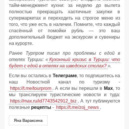
тайм-менеджмент кухни: за неделю до вылета
полностью прекращать хаотичные закупки в
супермаркетах и переходить на строгое меню из
того, что уже есть в наличии. Помните, что каждый
спасённый от помойки рубль — это ваш
дополнительный бюджет на экскурсии и сувениры
на курорте.
Ранее Турпром писал про проблемы с едой в
отелях Турции: «
Кухонный кризис в Турции: что
будет с едой в отелях на шведских столах?
».
Если вы остались в
Телеграме
, то подпишитесь на
наш Новостной канал по туризму -
https://t.me/tourprom
. А если вы перешли в
Мах
, то
мы транслируем туристические новости и туда:
https://max.ru/id7743542912_biz
. А тут публикуются
полезные
рецепты
-
https://t.me/zoj_news
.
Яна Вараксина