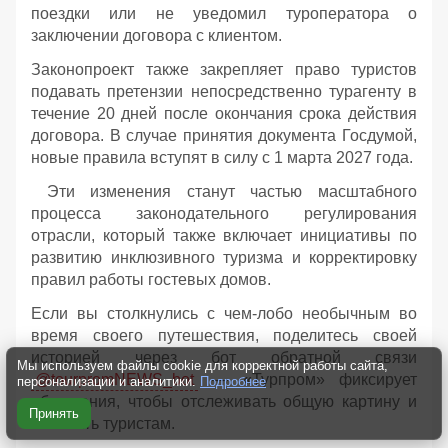
поездки или не уведомил туроператора о
заключении договора с клиентом.
Законопроект также закрепляет право туристов
подавать претензии непосредственно турагенту в
течение 20 дней после окончания срока действия
договора. В случае принятия документа Госдумой,
новые правила вступят в силу с 1 марта 2027 года.
Эти изменения станут частью масштабного
процесса законодательного регулирования
отрасли, который также включает инициативы по
развитию инклюзивного туризма и корректировку
правил работы гостевых домов.
Если вы столкнулись с чем-лобо необычным во
время своего путешествия, поделитесь своей
историей через бот обратной связи
Мы используем файлы cookie для корректной работы сайта,
@tourpromNEWS_bot
— «Турпром» фиксирует
персонализации и аналитики.
Подробнее
обращения, чтобы отслеживать общую картину и
Принять
помогать туристам.