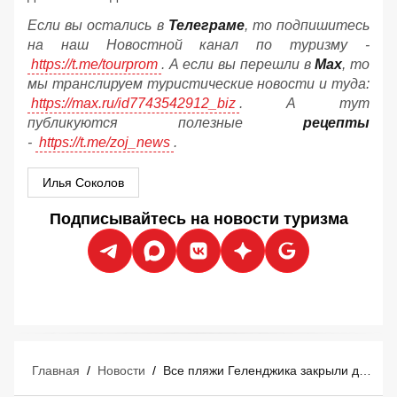
Если вы остались в
Телеграме
, то подпишитесь
на наш Новостной канал по туризму -
https://t.me/tourprom
. А если вы перешли в
Мах
, то
мы транслируем туристические новости и туда:
https://max.ru/id7743542912_biz
. А тут
публикуются полезные
рецепты
-
https://t.me/zoj_news
.
Илья Соколов
Подписывайтесь на новости туризма
Главная
/
Новости
/
Все пляжи Геленджика закрыли для туристов из-за атаки беспилотников