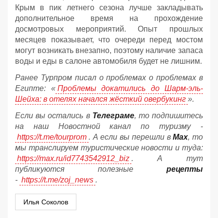
Крым в пик летнего сезона лучше закладывать
дополнительное время на прохождение
досмотровых мероприятий. Опыт прошлых
месяцев показывает, что очереди перед мостом
могут возникать внезапно, поэтому наличие запаса
воды и еды в салоне автомобиля будет не лишним.
Ранее Турпром писал о проблемах о проблемах в
Египте: «
Проблемы докатились до Шарм-эль-
Шейха: в отелях начался жёсткий овербукинг
».
Если вы остались в
Телеграме
, то подпишитесь
на наш Новостной канал по туризму -
https://t.me/tourprom
. А если вы перешли в
Мах
, то
мы транслируем туристические новости и туда:
https://max.ru/id7743542912_biz
. А тут
публикуются полезные
рецепты
-
https://t.me/zoj_news
.
Илья Соколов