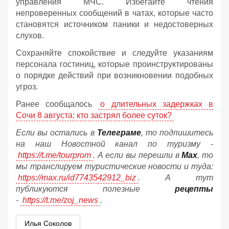
управления МЧС. Избегайте чтения
непроверенных сообщений в чатах, которые часто
становятся источником паники и недостоверных
слухов.
Сохраняйте спокойствие и следуйте указаниям
персонала гостиниц, которые проинструктированы
о порядке действий при возникновении подобных
угроз.
Ранее сообщалось
о длительных задержках в
Сочи 8 августа: кто застрял более суток?
Если вы остались в
Телеграме
, то подпишитесь
на наш Новостной канал по туризму -
https://t.me/tourprom
. А если вы перешли в
Мах
, то
мы транслируем туристические новости и туда:
https://max.ru/id7743542912_biz
. А тут
публикуются полезные
рецепты
-
https://t.me/zoj_news
.
Илья Соколов