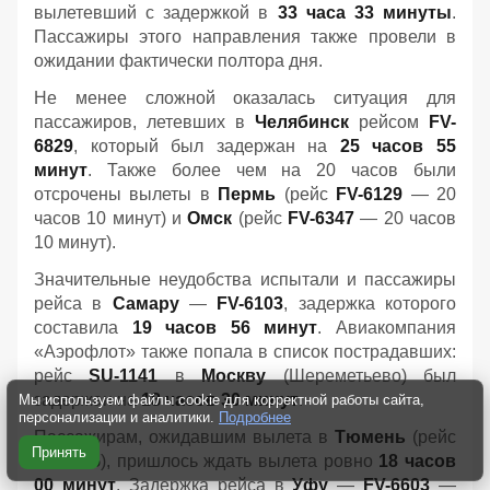
вылетевший с задержкой в
33 часа 33 минуты
.
Пассажиры этого направления также провели в
ожидании фактически полтора дня.
Не менее сложной оказалась ситуация для
пассажиров, летевших в
Челябинск
рейсом
FV-
6829
, который был задержан на
25 часов 55
минут
. Также более чем на 20 часов были
отсрочены вылеты в
Пермь
(рейс
FV-6129
— 20
часов 10 минут) и
Омск
(рейс
FV-6347
— 20 часов
10 минут).
Значительные неудобства испытали и пассажиры
рейса в
Самару
—
FV-6103
, задержка которого
составила
19 часов 56 минут
. Авиакомпания
«Аэрофлот» также попала в список пострадавших:
рейс
SU-1141
в
Москву
(Шереметьево) был
задержан на
18 часов 30 минут
.
Мы используем файлы cookie для корректной работы сайта,
персонализации и аналитики.
Подробнее
Пассажирам, ожидавшим вылета в
Тюмень
(рейс
Принять
FV-6135
), пришлось ждать вылета ровно
18 часов
00 минут
. Задержка рейса в
Уфу
—
FV-6603
—