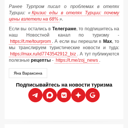
Ранее Турпром писал о проблемах в отелях
Турции: «
Кризис еды в отелях Турции: почему
цены взлетели на 68%
».
Если вы остались в
Телеграме
, то подпишитесь на
наш Новостной канал по туризму -
https://t.me/tourprom
. А если вы перешли в
Мах
, то
мы транслируем туристические новости и туда:
https://max.ru/id7743542912_biz
. А тут публикуются
полезные
рецепты
-
https://t.me/zoj_news
.
Яна Вараксина
Подписывайтесь на новости туризма