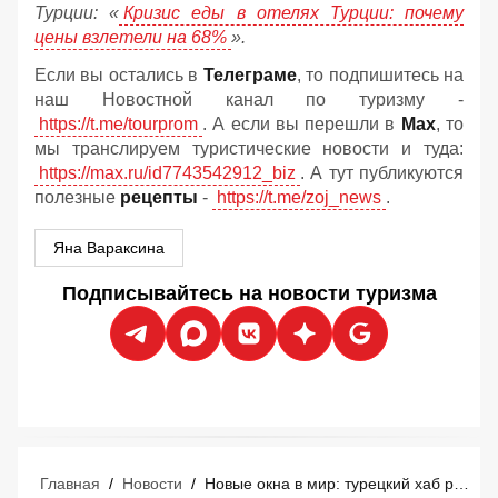
Турции: «
Кризис еды в отелях Турции: почему
цены взлетели на 68%
».
Если вы остались в
Телеграме
, то подпишитесь на
наш Новостной канал по туризму -
https://t.me/tourprom
. А если вы перешли в
Мах
, то
мы транслируем туристические новости и туда:
https://max.ru/id7743542912_biz
. А тут публикуются
полезные
рецепты
-
https://t.me/zoj_news
.
Яна Вараксина
Подписывайтесь на новости туризма
Главная
/
Новости
/
Новые окна в мир: турецкий хаб расширил возможности перелетов для россиян