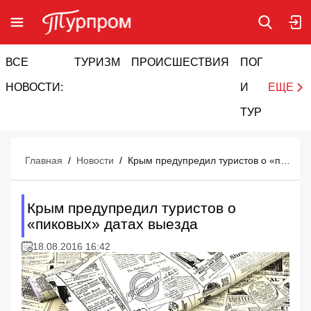
ВСЕ
ТУРИЗМ
ПРОИСШЕСТВИЯ
ПОГОДА
И
НОВОСТИ:
И
ЕЩЕ
ТУРИЗМ
Главная
/
Новости
/
Крым предупредил туристов о «пиковых» датах выезда
Крым предупредил туристов о
«пиковых» датах выезда
18.08.2016 16:42