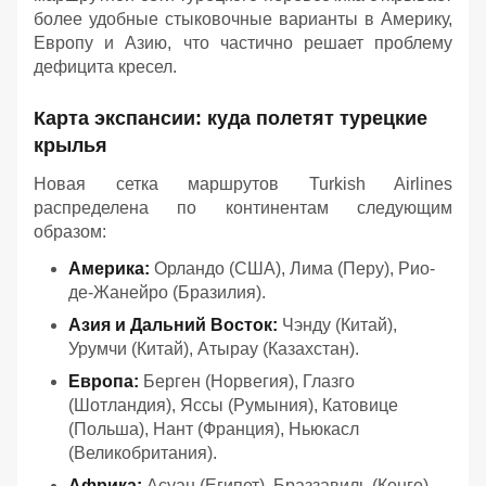
более удобные стыковочные варианты в Америку,
Европу и Азию, что частично решает проблему
дефицита кресел.
Карта экспансии: куда полетят турецкие
крылья
Новая сетка маршрутов Turkish Airlines
распределена по континентам следующим
образом:
Америка:
Орландо (США), Лима (Перу), Рио-
де-Жанейро (Бразилия).
Азия и Дальний Восток:
Чэнду (Китай),
Урумчи (Китай), Атырау (Казахстан).
Европа:
Берген (Норвегия), Глазго
(Шотландия), Яссы (Румыния), Катовице
(Польша), Нант (Франция), Ньюкасл
(Великобритания).
Африка:
Асуан (Египет), Браззавиль (Конго),