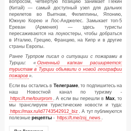
вопросом, четвертую позицию занимает Пекин
(Китай) — самый доступный узел для дальних
перелетов во Вьетнам, Филиппины, Японию,
Южную Корею и Лос-Анджелес. Замыкает топ-5
Ереван (Армения) — здесь туристы
пересаживаются на лоукостеры, чтобы добраться
в Италию, Грецию, Францию, на Кипр и в другие
страны Европы.
Ранее Турпром писал о ситуации с пожарами в
Турции: «
Огненный капкан расширяется:
туристам в Турции объявили о новой географии
пожаров
».
Если вы остались в
Телеграме
, то подпишитесь на
наш Новостной канал по туризму -
https://t.me/tourprom
. А если вы перешли в
Мах
, то
мы транслируем туристические новости и туда:
https://max.ru/id7743542912_biz
. А тут публикуются
полезные
рецепты
-
https://t.me/zoj_news
.