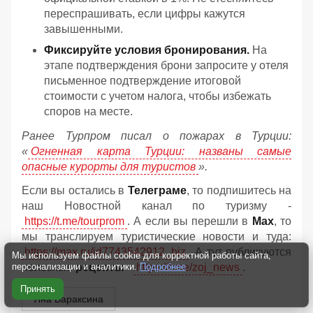
переспрашивать, если цифры кажутся
завышенными.
Фиксируйте условия бронирования.
На
этапе подтверждения брони запросите у отеля
письменное подтверждение итоговой
стоимости с учетом налога, чтобы избежать
споров на месте.
Ранее Турпром писал о пожарах в Турции:
«
Огненная карта Турции: названы самые
опасные курорты для туристов
».
Если вы остались в
Телеграме
, то подпишитесь на
наш Новостной канал по туризму -
https://t.me/tourprom
. А если вы перешли в
Мах
, то
мы транслируем туристические новости и туда:
https://max.ru/id7743542912_biz
. А тут публикуются
Мы используем файлы cookie для корректной работы сайта,
персонализации и аналитики.
Подробнее
полезные
рецепты
-
https://t.me/zoj_news
.
Принять
Яна Вараксина