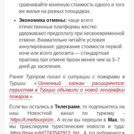
сравнивайте конечную стоимость одного и того
же жилья на разных площадках.
Экономика отмены:
чаще всего
отечественные платформы жестко
удерживают предоплату при несвоевременной
отмене. Внимательно читайте условия
аннулирования: удержание стоимости первой
ночи или всего депозита — стандартная
практика при отмене брони менее чем за 3–7
дней до заселения.
Ранее Турпром писал о ситуации с пожарами в
Турции: «
Огненный капкан расширяется:
туристам в Турции объявили о новой географии
пожаров
».
Если вы остались в
Телеграме
, то подпишитесь на
наш Новостной канал по туризму -
https://t.me/tourprom
. А если вы перешли в
Мах
, то
мы транслируем туристические новости и туда:
https://max.ru/id7743542912_biz
. А тут публикуются