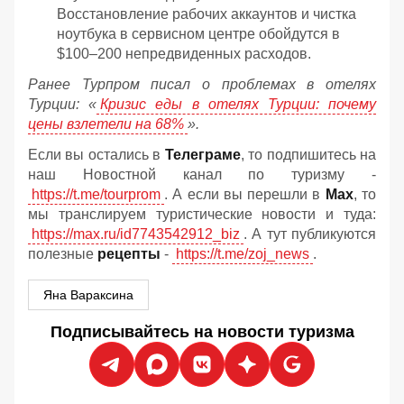
Восстановление рабочих аккаунтов и чистка
ноутбука в сервисном центре обойдутся в
$100–200 непредвиденных расходов.
Ранее Турпром писал о проблемах в отелях
Турции: «
Кризис еды в отелях Турции: почему
цены взлетели на 68%
».
Если вы остались в
Телеграме
, то подпишитесь на
наш Новостной канал по туризму -
https://t.me/tourprom
. А если вы перешли в
Мах
, то
мы транслируем туристические новости и туда:
https://max.ru/id7743542912_biz
. А тут публикуются
полезные
рецепты
-
https://t.me/zoj_news
.
Яна Вараксина
Подписывайтесь на новости туризма