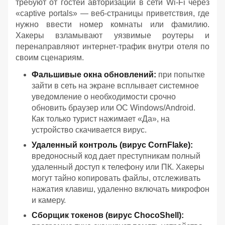
требуют от гостей авторизации в сети Wi-Fi через
«captive portals» — веб-страницы приветствия, где
нужно ввести номер комнаты или фамилию.
Хакеры взламывают уязвимые роутеры и
перенаправляют интернет-трафик внутри отеля по
своим сценариям.
Фальшивые окна обновлений:
при попытке
зайти в сеть на экране всплывает системное
уведомление о необходимости срочно
обновить браузер или ОС Windows/Android.
Как только турист нажимает «Да», на
устройство скачивается вирус.
Удаленный контроль (вирус CornFlake):
вредоносный код дает преступникам полный
удаленный доступ к телефону или ПК. Хакеры
могут тайно копировать файлы, отслеживать
нажатия клавиш, удаленно включать микрофон
и камеру.
Сборщик токенов (вирус ChocoShell):