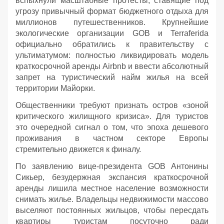
вспыхнули масштабные протесты, ставящие под
угрозу привычный формат бюджетного отдыха для
миллионов путешественников. Крупнейшие
экологические организации GOB и Terraferida
официально обратились к правительству с
ультиматумом: полностью ликвидировать модель
краткосрочной аренды Airbnb и ввести абсолютный
запрет на туристический найм жилья на всей
территории Майорки.
Общественники требуют признать остров «зоной
критического жилищного кризиса». Для туристов
это очередной сигнал о том, что эпоха дешевого
проживания в частном секторе Европы
стремительно движется к финалу.
По заявлению вице-президента GOB Антонины
Сикьер, безудержная экспансия краткосрочной
аренды лишила местное население возможности
снимать жилье. Владельцы недвижимости массово
выселяют постоянных жильцов, чтобы пересдать
квартиры туристам посуточно ради