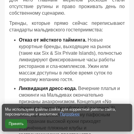
отсутствие рутины и право проживать день по
собственному сценарию.
Тренды, которые прямо сейчас переписывают
стандарты мальдивского гостеприимства:
Отказ от жёсткого тайминга.
Новые
курортные бренды, выходящие на рынок
(такие как Six & Six Private Islands), полностью
ликвидируют фиксированные часы работы
ресторанов и спа-комплексов. Ужин или
массаж доступны в любое время суток по
первому желанию гостя.
Ликвидация дресс-кода.
Вечерние платья и
смокинги на Мальдивах окончательно
признаны анахронизмом. Концепция «No
shoes, no news» (без обуви и без новостей)
Мы используем файлы cookie для корректной работы сайта,
персонализации и аналитики.
Подробнее
эволюционировала: на смену пафосным
ресторанам высокой кухни приходят
Принять
уединённые пляжные клубы и