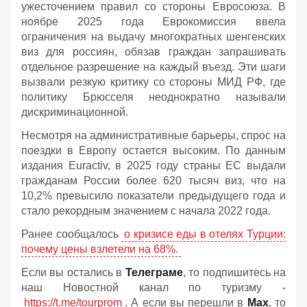
ужесточением правил со стороны Евросоюза. В
ноябре 2025 года Еврокомиссия ввела
ограничения на выдачу многократных шенгенских
виз для россиян, обязав граждан запрашивать
отдельное разрешение на каждый въезд. Эти шаги
вызвали резкую критику со стороны МИД РФ, где
политику Брюсселя неоднократно называли
дискриминационной.
Несмотря на административные барьеры, спрос на
поездки в Европу остается высоким. По данным
издания Euractiv, в 2025 году страны ЕС выдали
гражданам России более 620 тысяч виз, что на
10,2% превысило показатели предыдущего года и
стало рекордным значением с начала 2022 года.
Ранее сообщалось
о кризисе еды в отелях Турции:
почему цены взлетели на 68%.
Если вы остались в
Телеграме
, то подпишитесь на
наш Новостной канал по туризму -
https://t.me/tourprom
. А если вы перешли в
Мах
, то