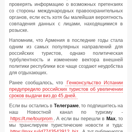
проверять информацию о возможных претензиях
со стороны международных правоохранительных
органов, если есть хотя бы малейшая вероятность
совпадения данных с лицами, находящимися в
розыске.
Напомним, что Армения в последние годы стала
одним из самых популярных направлений для
российских туристов, однако политическая
турбулентность и изменение вектора внешней
политики республики все чаще создают неудобства
для отдыхающих.
Ранее сообщалось, что
Генконсульство Испании
предупредило российских туристов об увеличении
сроков выдачи виз до 45 дней.
Если вы остались в
Телеграме
, то подпишитесь на
наш Новостной канал по туризму -
https://t.me/tourprom
. А если вы перешли в
Мах
, то
мы транслируем туристические новости и туда:
https://max.ru/id7743542912_biz
. А тут публикуются