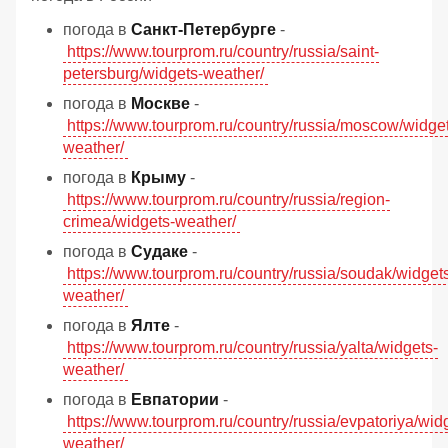
погода в
Санкт-Петербурге
-
https://www.tourprom.ru/country/russia/saint-
petersburg/widgets-weather/
погода в
Москве
-
https://www.tourprom.ru/country/russia/moscow/widge
weather/
погода в
Крыму
-
https://www.tourprom.ru/country/russia/region-
crimea/widgets-weather/
погода в
Судаке
-
https://www.tourprom.ru/country/russia/soudak/widget
weather/
погода в
Ялте
-
https://www.tourprom.ru/country/russia/yalta/widgets-
weather/
погода в
Евпатории
-
https://www.tourprom.ru/country/russia/evpatoriya/wid
weather/