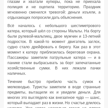
глазам и хватали купюры, пока не приехала
полиция и не оцепила территорию. Праздник
мгновенно сменился тревогой: деньги изъяли, а
отдыхающих попросили дать объяснения.
Всё началось с небольшого шестиметрового
катера, который шёл со стороны Мальты. На борту
были рулевой‑мальтиец, двое мужчин и 13‑летний
подросток. В какой‑то момент двигатель заглох,
судно стало дрейфовать к берегу. Как раз в этот
момент к катеру приблизилась береговая охрана.
Пассажиры заметили патрульные катера — и в
панике стали выбрасывать за борт запечатанные
хозяйственные сумки. В них лежали пачки
наличных.
Течение быстро прибило часть сумок к
мелководью. Туристы заметили в воде странные
предметы, вытащили их и увидели деньги. Для
многих это выглядело как внезапное чудо — шанс,
который выпадает раз в жизни. Но счастье длилось