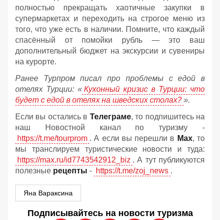
полностью прекращать хаотичные закупки в
супермаркетах и переходить на строгое меню из
того, что уже есть в наличии. Помните, что каждый
спасённый от помойки рубль — это ваш
дополнительный бюджет на экскурсии и сувениры
на курорте.
Ранее Турпром писал про проблемы с едой в
отелях Турции: «
Кухонный кризис в Турции: что
будет с едой в отелях на шведских столах?
».
Если вы остались в
Телеграме
, то подпишитесь на
наш Новостной канал по туризму -
https://t.me/tourprom
. А если вы перешли в
Мах
, то
мы транслируем туристические новости и туда:
https://max.ru/id7743542912_biz
. А тут публикуются
полезные
рецепты
-
https://t.me/zoj_news
.
Яна Вараксина
Подписывайтесь на новости туризма