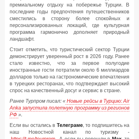
премиальному отдыху на побережье Турции. В
последние годы предпочтения путешественников
сместились в сторону более спокойных и
персонализированных локаций, где культурная
программа гармонично дополняет природный
ландшафт.
Стоит отметить, что туристический сектор Турции
демонстрирует уверенный рост в 2026 году. Ранее
стало известно, что за первое полугодие
иностранные гости потратили около 6 миллиардов
долларов только на гастрономические впечатления
в турецких ресторанах, что подтверждает высокий
спрос на качественный досуг и сервис в стране.
Ранее Турпром писал: «
Новые рейсы в Турцию: Air
Anka запустила полетную программу из регионов
РФ
».
Если вы остались в
Телеграме
, то подпишитесь на
наш Новостной канал по туризму -
https://t.me/tourprom
. А если вы перешли в
Мах
, то