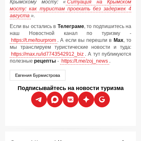
Крымскому мосту:
«
Ситуация на Крымском
мосту: как туристам проехать без задержек 4
августа
».
Если вы остались в
Телеграме
, то подпишитесь на
наш Новостной канал по туризму -
https://t.me/tourprom
. А если вы перешли в
Мах
, то
мы транслируем туристические новости и туда:
https://max.ru/id7743542912_biz
. А тут публикуются
полезные
рецепты
-
https://t.me/zoj_news
.
Евгения Бурмистрова
Подписывайтесь на новости туризма