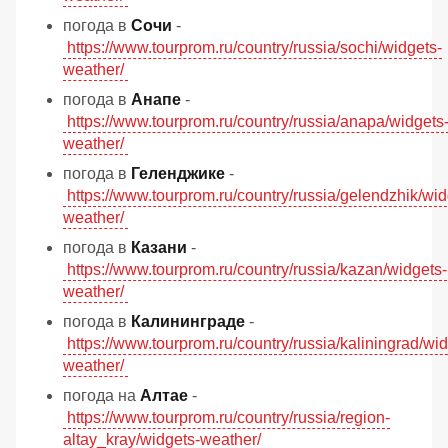
погода в
Сочи
-
https://www.tourprom.ru/country/russia/sochi/widgets-
weather/
погода в
Анапе
-
https://www.tourprom.ru/country/russia/anapa/widgets
weather/
погода в
Геленджике
-
https://www.tourprom.ru/country/russia/gelendzhik/wid
weather/
погода в
Казани
-
https://www.tourprom.ru/country/russia/kazan/widgets-
weather/
погода в
Калининграде
-
https://www.tourprom.ru/country/russia/kaliningrad/wid
weather/
погода на
Алтае
-
https://www.tourprom.ru/country/russia/region-
altay_kray/widgets-weather/