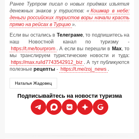
Ранее Турпром писал о новых приёмах изъятия
денежных знаков у туристов:
«
Кошмар в небе:
деньги российских туристов воры начали красть
прямо на рейсах в Турцию
».
Если вы остались в
Телеграме
, то подпишитесь на
наш Новостной канал по туризму -
https://t.me/tourprom
. А если вы перешли в
Мах
, то
мы транслируем туристические новости и туда:
https://max.ru/id7743542912_biz
. А тут публикуются
полезные
рецепты
-
https://t.me/zoj_news
.
Наталья Жадовец
Подписывайтесь на новости туризма