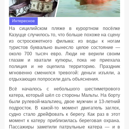
Интересное
На сицилийском пляже в курортном посёлке
Казуцце случилось то, что больше похоже на сцену
из остросюжетного фильма: из воды к ногам
туристов буквально вынесло целое состояние —
около 700 тысяч евро. Люди не верили своим
глазам и хватали купюры, пока не приехала
полиция и не оцепила территорию. Праздник
мгновенно сменился тревогой: деньги изъяли, а
отдыхающих попросили дать объяснения.
Всё началось с небольшого шестиметрового
катера, который шёл со стороны Мальты. На борту
были рулевой‑мальтиец, двое мужчин и 13‑летний
подросток. В какой‑то момент двигатель заглох,
судно стало дрейфовать к берегу. Как раз в этот
момент к катеру приблизилась береговая охрана.
Пассажиры заметили патрульные катера — и в