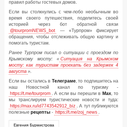
правил работы гостевых домов.
Если вы столкнулись с чем-лобо необычным во
время своего путешествия, поделитесь своей
историей через бот обратной связи
@tourpromNEWS_bot
— «Турпром» фиксирует
обращения, чтобы отслеживать общую картину и
помогать туристам.
Ранее Турпром писал о ситуации с проездом по
Крымскому мосту:
«
Ситуация на Крымском
мосту: как туристам проехать без задержек 4
августа
».
Если вы остались в
Телеграме
, то подпишитесь на
наш Новостной канал по туризму -
https://t.me/tourprom
. А если вы перешли в
Мах
, то
мы транслируем туристические новости и туда:
https://max.ru/id7743542912_biz
. А тут публикуются
полезные
рецепты
-
https://t.me/zoj_news
.
Евгения Бурмистрова