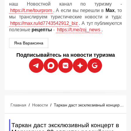
наш Новостной канал по туризму -
https://t.me/tourprom
. А если вы перешли в
Мах
, то
мы транслируем туристические новости и туда:
https://max.ru/id7743542912_biz
. А тут публикуются
полезные
рецепты
-
https://t.me/zoj_news
.
Яна Вараксина
Подписывайтесь на новости туризма
Главная
/
Новости
/
Таркан даст эксклюзивный концерт в Мармарисе 29 августа: российские туристы уже покупают билеты
Таркан даст эксклюзивный концерт в