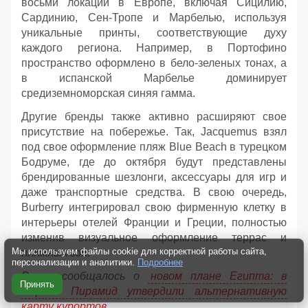
восьми локаций в Европе, включая Сицилию,
Сардинию, Сен-Тропе и Марбелью, используя
уникальные принты, соответствующие духу
каждого региона. Например, в Портофино
пространство оформлено в бело-зеленых тонах, а
в испанской Марбелье доминирует
средиземноморская синяя гамма.
Другие бренды также активно расширяют свое
присутствие на побережье. Так, Jacquemus взял
под свое оформление пляж Blue Beach в турецком
Бодруме, где до октября будут представлены
брендированные шезлонги, аксессуары для игр и
даже транспортные средства. В свою очередь,
Burberry интегрировал свою фирменную клетку в
интерьеры отелей Франции и Греции, полностью
изменив визуальное оформление террас и
Мы используем файлы cookie для корректной работы сайта,
пляжных зон.
персонализации и аналитики.
Подробнее
Ранее сообщалось о
новом плане Египта: в
Принять
стране Пирамид утвердили альтернативную
карту курортов
.