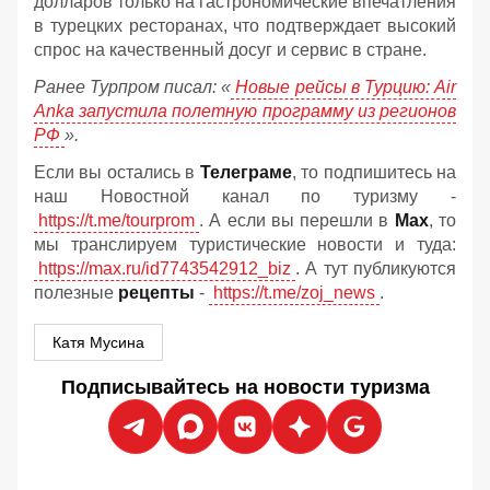
долларов только на гастрономические впечатления
в турецких ресторанах, что подтверждает высокий
спрос на качественный досуг и сервис в стране.
Ранее Турпром писал: «
Новые рейсы в Турцию: Air
Anka запустила полетную программу из регионов
РФ
».
Если вы остались в
Телеграме
, то подпишитесь на
наш Новостной канал по туризму -
https://t.me/tourprom
. А если вы перешли в
Мах
, то
мы транслируем туристические новости и туда:
https://max.ru/id7743542912_biz
. А тут публикуются
полезные
рецепты
-
https://t.me/zoj_news
.
Катя Мусина
Подписывайтесь на новости туризма