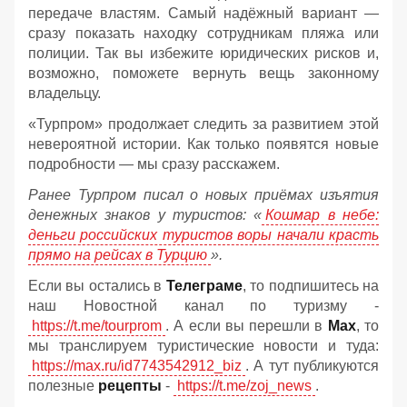
передаче властям. Самый надёжный вариант —
сразу показать находку сотрудникам пляжа или
полиции. Так вы избежите юридических рисков и,
возможно, поможете вернуть вещь законному
владельцу.
«Турпром» продолжает следить за развитием этой
невероятной истории. Как только появятся новые
подробности — мы сразу расскажем.
Ранее Турпром писал о новых приёмах изъятия
денежных знаков у туристов:
«
Кошмар в небе:
деньги российских туристов воры начали красть
прямо на рейсах в Турцию
».
Если вы остались в
Телеграме
, то подпишитесь на
наш Новостной канал по туризму -
https://t.me/tourprom
. А если вы перешли в
Мах
, то
мы транслируем туристические новости и туда:
https://max.ru/id7743542912_biz
. А тут публикуются
полезные
рецепты
-
https://t.me/zoj_news
.