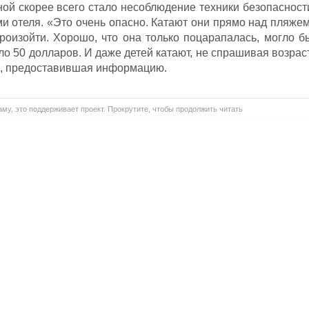
ной скорее всего стало несоблюдение техники безопасност
и отеля. «Это очень опасно. Катают они прямо над пляжем
произойти. Хорошо, что она только поцарапалась, могло б
оло 50 долларов. И даже детей катают, не спрашивая возраст
ка, предоставившая информацию.
му, это поддерживает проект. Прокрутите, чтобы продолжить читать