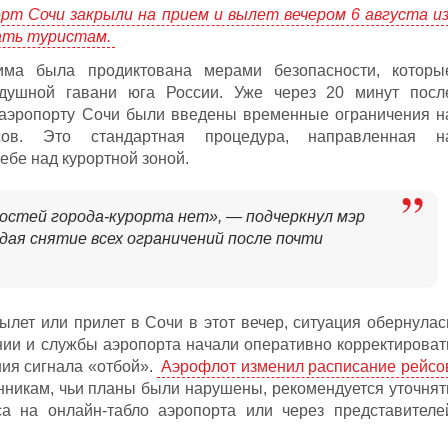
рт Сочи закрыли на прием и вылет вечером 6 августа из
дать туристам.
има была продиктована мерами безопасности, которы
здушной гавани юга России. Уже через 20 минут посл
в аэропорту Сочи были введены временные ограничения н
ов. Это стандартная процедура, направленная н
ебе над курортной зоной.
остей города-курорта нет», — подчеркнул мэр
ая снятие всех ограничений после почти
ылет или прилет в Сочи в этот вечер, ситуация обернулас
ии и службы аэропорта начали оперативно корректироват
ния сигнала «отбой».
Аэрофлот изменил расписание рейсо
нникам, чьи планы были нарушены, рекомендуется уточнят
са на онлайн-табло аэропорта или через представителе