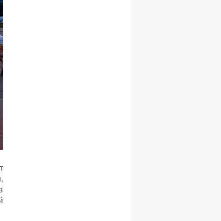
т
,
в
й