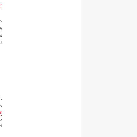
-
е
е
а
а
ь
ь
в
ь
й