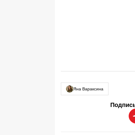
Яна Вараксина
Подписы