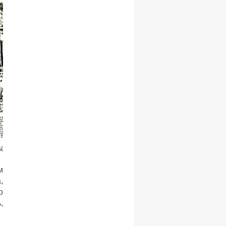
м
,
о
,