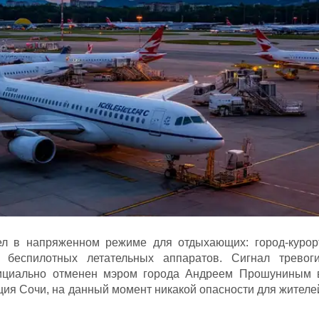
ел в напряженном режиме для отдыхающих: город-курор
 беспилотных летательных аппаратов. Сигнал тревоги
ициально отменен мэром города Андреем Прошуниным 
ция Сочи, на данный момент никакой опасности для жителе