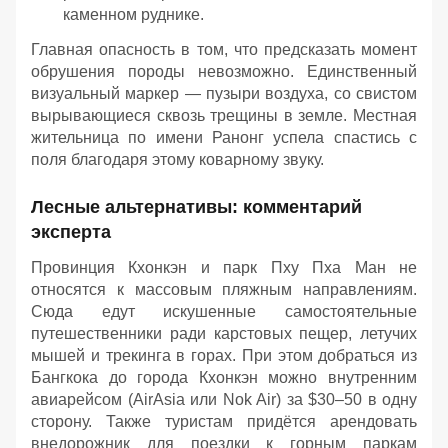
каменном руднике.
Главная опасность в том, что предсказать момент
обрушения породы невозможно. Единственный
визуальный маркер — пузыри воздуха, со свистом
вырывающиеся сквозь трещины в земле. Местная
жительница по имени Ранонг успела спастись с
поля благодаря этому коварному звуку.
Лесные альтернативы: комментарий
эксперта
Провинция Кхонкэн и парк Пху Пха Ман не
относятся к массовым пляжным направлениям.
Сюда едут искушенные самостоятельные
путешественники ради карстовых пещер, летучих
мышей и трекинга в горах. При этом добраться из
Бангкока до города Кхонкэн можно внутренним
авиарейсом (AirAsia или Nok Air) за $30–50 в одну
сторону. Также туристам придётся арендовать
внедорожник для поездки к горным паркам