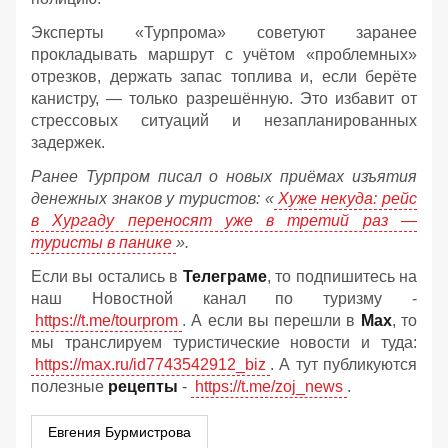
Эксперты «Турпрома» советуют заранее
прокладывать маршрут с учётом «проблемных»
отрезков, держать запас топлива и, если берёте
канистру, — только разрешённую. Это избавит от
стрессовых ситуаций и незапланированных
задержек.
Ранее Турпром писал о новых приёмах изъятия
денежных знаков у туристов:
«
Хуже некуда: рейс
в Хургаду переносят уже в третий раз —
туристы в панике
».
Если вы остались в
Телеграме
, то подпишитесь на
наш Новостной канал по туризму -
https://t.me/tourprom
. А если вы перешли в
Мах
, то
мы транслируем туристические новости и туда:
https://max.ru/id7743542912_biz
. А тут публикуются
полезные
рецепты
-
https://t.me/zoj_news
.
Евгения Бурмистрова