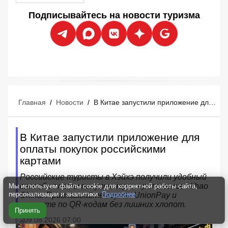
Подписывайтесь на новости туризма
Главная
/
Новости
/
В Китае запустили приложение для оплаты покупок российскими картами
В Китае запустили приложение для
оплаты покупок российскими
картами
Российские туристы в Хэйхэ получили удобный
способ оплаты покупок через приложение Nihao
Мы используем файлы cookie для корректной работы сайта,
персонализации и аналитики.
Подробнее
China. Привязывайте карты UnionPay и
платите по QR-кодам без лишних хлопот.
Принять
09.08.2026 07:00