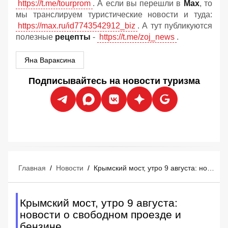
https://t.me/tourprom
. А если вы перешли в
Мах
, то
мы транслируем туристические новости и туда:
https://max.ru/id7743542912_biz
. А тут публикуются
полезные
рецепты
-
https://t.me/zoj_news
.
Яна Вараксина
Подписывайтесь на новости туризма
Главная
/
Новости
/
Крымский мост, утро 9 августа: новости о свободном проезде и бензине
Крымский мост, утро 9 августа:
новости о свободном проезде и
бензине