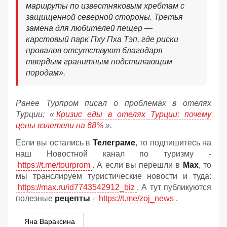
маршруты по известняковым хребтам с
защищенной северной стороны. Третья
замена для любителей пещер —
карстовый парк Пху Пха Тэп, где риски
провалов отсутствуют благодаря
твердым гранитным подстилающим
породам».
Ранее Турпром писал о проблемах в отелях
Турции: «
Кризис еды в отелях Турции: почему
цены взлетели на 68%
».
Если вы остались в
Телеграме
, то подпишитесь на
наш Новостной канал по туризму -
https://t.me/tourprom
. А если вы перешли в
Мах
, то
мы транслируем туристические новости и туда:
https://max.ru/id7743542912_biz
. А тут публикуются
полезные
рецепты
-
https://t.me/zoj_news
.
Яна Вараксина