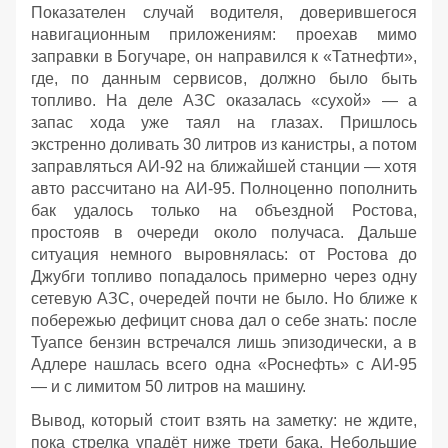
Показателен случай водителя, доверившегося
навигационным приложениям: проехав мимо
заправки в Богучаре, он направился к «Татнефти»,
где, по данным сервисов, должно было быть
топливо. На деле АЗС оказалась «сухой» — а
запас хода уже таял на глазах. Пришлось
экстренно доливать 30 литров из канистры, а потом
заправляться АИ‑92 на ближайшей станции — хотя
авто рассчитано на АИ‑95. Полноценно пополнить
бак удалось только на объездной Ростова,
простояв в очереди около получаса. Дальше
ситуация немного выровнялась: от Ростова до
Джубги топливо попадалось примерно через одну
сетевую АЗС, очередей почти не было. Но ближе к
побережью дефицит снова дал о себе знать: после
Туапсе бензин встречался лишь эпизодически, а в
Адлере нашлась всего одна «Роснефть» с АИ‑95
— и с лимитом 50 литров на машину.
Вывод, который стоит взять на заметку: не ждите,
пока стрелка упадёт ниже трети бака. Небольшие