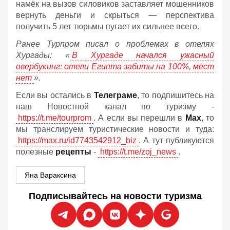
намёк на вызов силовиков заставляет мошенников
вернуть деньги и скрыться — перспектива
получить 5 лет тюрьмы пугает их сильнее всего.
Ранее Турпром писал о проблемах в отелях
Хургады: «
В Хургаде начался ужасный
овербукинг: отели Египта забиты на 100%, мест
нет
».
Если вы остались в
Телеграме
, то подпишитесь на
наш Новостной канал по туризму -
https://t.me/tourprom
. А если вы перешли в
Мах
, то
мы транслируем туристические новости и туда:
https://max.ru/id7743542912_biz
. А тут публикуются
полезные
рецепты
-
https://t.me/zoj_news
.
Яна Вараксина
Подписывайтесь на новости туризма