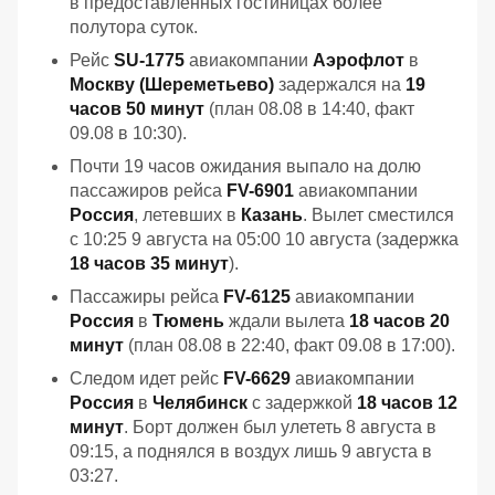
в предоставленных гостиницах более
полутора суток.
Рейс
SU-1775
авиакомпании
Аэрофлот
в
Москву (Шереметьево)
задержался на
19
часов 50 минут
(план 08.08 в 14:40, факт
09.08 в 10:30).
Почти 19 часов ожидания выпало на долю
пассажиров рейса
FV-6901
авиакомпании
Россия
, летевших в
Казань
. Вылет сместился
с 10:25 9 августа на 05:00 10 августа (задержка
18 часов 35 минут
).
Пассажиры рейса
FV-6125
авиакомпании
Россия
в
Тюмень
ждали вылета
18 часов 20
минут
(план 08.08 в 22:40, факт 09.08 в 17:00).
Следом идет рейс
FV-6629
авиакомпании
Россия
в
Челябинск
с задержкой
18 часов 12
минут
. Борт должен был улететь 8 августа в
09:15, а поднялся в воздух лишь 9 августа в
03:27.