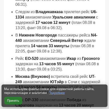
06:31).
Следом из
Владикавказа
прилетел рейс
U6-
1334
авиакомпании
Уральские авиалинии
с
задержкой
17 часов 12 минут
(план 08.08 в
13:20, факт 09.08 в 06:32).
В
Нижнем Новгороде
пассажиры рейса
N4-
440
авиакомпании
Северный Ветер
ждали
прилета
14 часов 33 минуты
(план 08.08 в
22:05, факт 09.08 в 12:38).
Рейс
EO-520
авиакомпании
Икар
из
Грозного
задержан на
13 часов 55 минут
(план 08.08 в
13:30, факт 09.08 в 03:25).
Москва (Внуково)
встретила свой рейс
UT-
249
авиакомпании
ЮТэйр
в Сочи с задержкой
в
13 часов 54 минуты
(план 08.08 в 14:25,
Мы используем файлы cookie для корректной работы сайта,
факт 09.08 в 04:19).
персонализации и аналитики.
Подробнее
Рейс
DP-330
авиакомпании
Победа
из
Принять
Саратова
задержан на
13 часов 20 минут