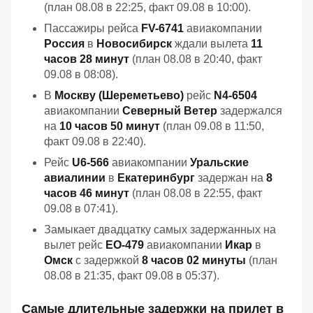
(план 08.08 в 22:25, факт 09.08 в 10:00).
Пассажиры рейса
FV-6741
авиакомпании
Россия
в
Новосибирск
ждали вылета
11
часов 28 минут
(план 08.08 в 20:40, факт
09.08 в 08:08).
В
Москву (Шереметьево)
рейс
N4-6504
авиакомпании
Северный Ветер
задержался
на
10 часов 50 минут
(план 09.08 в 11:50,
факт 09.08 в 22:40).
Рейс
U6-566
авиакомпании
Уральские
авиалинии
в
Екатеринбург
задержан на
8
часов 46 минут
(план 08.08 в 22:55, факт
09.08 в 07:41).
Замыкает двадцатку самых задержанных на
вылет рейс
EO-479
авиакомпании
Икар
в
Омск
с задержкой
8 часов 02 минуты
(план
08.08 в 21:35, факт 09.08 в 05:37).
Самые длительные задержки на прилет в