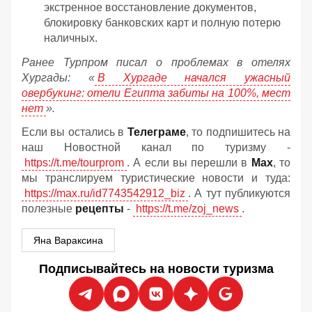
экстренное восстановление документов,
блокировку банковских карт и полную потерю
наличных.
Ранее Турпром писал о проблемах в отелях
Хургады: «
В Хургаде начался ужасный
овербукинг: отели Египта забиты на 100%, мест
нет
».
Если вы остались в
Телеграме
, то подпишитесь на
наш Новостной канал по туризму -
https://t.me/tourprom
. А если вы перешли в
Мах
, то
мы транслируем туристические новости и туда:
https://max.ru/id7743542912_biz
. А тут публикуются
полезные
рецепты
-
https://t.me/zoj_news
.
Яна Вараксина
Подписывайтесь на новости туризма