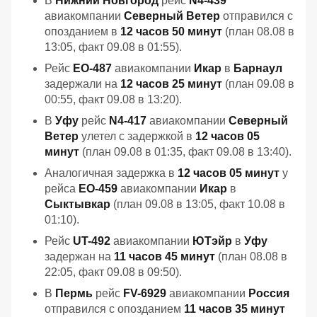
В
Нижний Новгород
рейс
N4-439
авиакомпании
Северный Ветер
отправился с
опозданием в
12 часов 50 минут
(план 08.08 в
13:05, факт 09.08 в 01:55).
Рейс
EO-487
авиакомпании
Икар
в
Барнаул
задержали на
12 часов 25 минут
(план 09.08 в
00:55, факт 09.08 в 13:20).
В
Уфу
рейс
N4-417
авиакомпании
Северный
Ветер
улетел с задержкой в
12 часов 05
минут
(план 09.08 в 01:35, факт 09.08 в 13:40).
Аналогичная задержка в
12 часов 05 минут
у
рейса
EO-459
авиакомпании
Икар
в
Сыктывкар
(план 09.08 в 13:05, факт 10.08 в
01:10).
Рейс
UT-492
авиакомпании
ЮТэйр
в
Уфу
задержан на
11 часов 45 минут
(план 08.08 в
22:05, факт 09.08 в 09:50).
В
Пермь
рейс
FV-6929
авиакомпании
Россия
отправился с опозданием
11 часов 35 минут