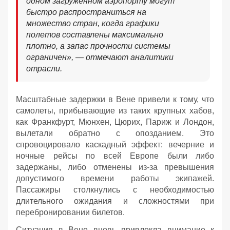
одном загруженном аэропорту могут
быстро распространиться на
множество стран, когда графики
полетов составлены максимально
плотно, а запас прочности системы
ограничен», — отмечают аналитики
отрасли.
Масштабные задержки в Вене привели к тому, что
самолеты, прибывающие из таких крупных хабов,
как Франкфурт, Мюнхен, Цюрих, Париж и Лондон,
вылетали обратно с опозданием. Это
спровоцировало каскадный эффект: вечерние и
ночные рейсы по всей Европе были либо
задержаны, либо отменены из-за превышения
допустимого времени работы экипажей.
Пассажиры столкнулись с необходимостью
длительного ожидания и сложностями при
перебронировании билетов.
Ситуация в Вене вновь привлекла внимание к