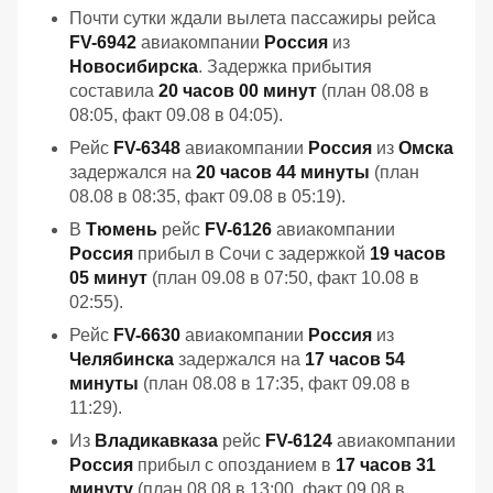
Почти сутки ждали вылета пассажиры рейса
FV-6942
авиакомпании
Россия
из
Новосибирска
. Задержка прибытия
составила
20 часов 00 минут
(план 08.08 в
08:05, факт 09.08 в 04:05).
Рейс
FV-6348
авиакомпании
Россия
из
Омска
задержался на
20 часов 44 минуты
(план
08.08 в 08:35, факт 09.08 в 05:19).
В
Тюмень
рейс
FV-6126
авиакомпании
Россия
прибыл в Сочи с задержкой
19 часов
05 минут
(план 09.08 в 07:50, факт 10.08 в
02:55).
Рейс
FV-6630
авиакомпании
Россия
из
Челябинска
задержался на
17 часов 54
минуты
(план 08.08 в 17:35, факт 09.08 в
11:29).
Из
Владикавказа
рейс
FV-6124
авиакомпании
Россия
прибыл с опозданием в
17 часов 31
минуту
(план 08.08 в 13:00, факт 09.08 в