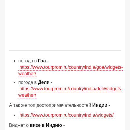
погода в
Гоа
-
https://www.tourprom.ru/country/india/goa/widgets-
weather/
погода в
Дели
-
https://www.tourprom.ru/country/india/deli/widgets-
weather/
А так же топ достопримечательностей
Индии
-
https://www.tourprom.ru/country/india/widgets/
Виджет о
визе в Индию
-