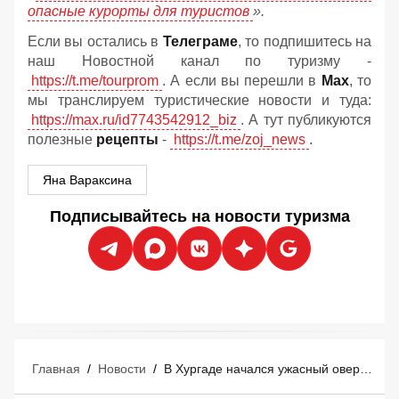
опасные курорты для туристов
».
Если вы остались в
Телеграме
, то подпишитесь на
наш Новостной канал по туризму -
https://t.me/tourprom
. А если вы перешли в
Мах
, то
мы транслируем туристические новости и туда:
https://max.ru/id7743542912_biz
. А тут публикуются
полезные
рецепты
-
https://t.me/zoj_news
.
Яна Вараксина
Подписывайтесь на новости туризма
Главная
/
Новости
/
В Хургаде начался ужасный овербукинг: отели Египта забиты на 100%, мест нет