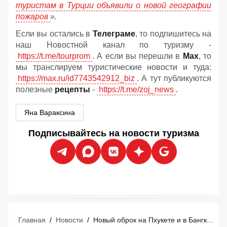
туристам в Турции объявили о новой географии
пожаров
».
Если вы остались в
Телеграме
, то подпишитесь на
наш Новостной канал по туризму -
https://t.me/tourprom
. А если вы перешли в
Мах
, то
мы транслируем туристические новости и туда:
https://max.ru/id7743542912_biz
. А тут публикуются
полезные
рецепты
-
https://t.me/zoj_news
.
Яна Вараксина
Подписывайтесь на новости туризма
Главная
/
Новости
/
Новый оброк на Пхукете и в Бангкоке: у туристов в Таиланде попросили денег