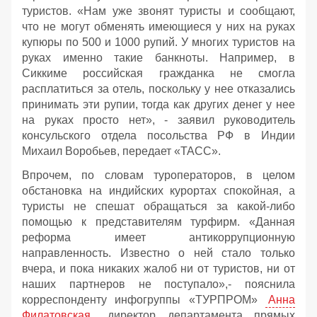
туристов. «Нам уже звонят туристы и сообщают,
что не могут обменять имеющиеся у них на руках
купюры по 500 и 1000 рупий. У многих туристов на
руках именно такие банкноты. Например, в
Сиккиме российская гражданка не смогла
расплатиться за отель, поскольку у нее отказались
принимать эти рупии, тогда как других денег у нее
на руках просто нет», - заявил руководитель
консульского отдела посольства РФ в Индии
Михаил Воробьев, передает «ТАСС».
Впрочем, по словам туроператоров, в целом
обстановка на индийских курортах спокойная, а
туристы не спешат обращаться за какой-либо
помощью к представителям турфирм. «Данная
реформа имеет антикоррупционную
направленность. Известно о ней стало только
вчера, и пока никаких жалоб ни от туристов, ни от
наших партнеров не поступало»,- пояснила
корреспонденту инфогруппы «ТУРПРОМ»
Анна
Филатовская
, директор департамента прямых