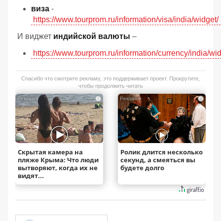
виза
-
https://www.tourprom.ru/information/visa/india/widget/
И виджет
индийской валюты
–
https://www.tourprom.ru/information/currency/india/wid
Спасибо что смотрите рекламу, это поддерживает проект. Прокрутите,
чтобы продолжить читать
i
i
Скрытая камера на
Ролик длится несколько
пляже Крыма: Что люди
секунд, а смеяться вы
вытворяют, когда их не
будете долго
видят...