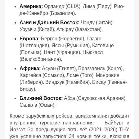
Америка:
Орландо (США), Лима (Перу), Рио-
де-Жанейро (Бразилия).
Азия и Дальний Восток:
Чэнду (Китай),
Урумчи (Китай), Атырау (Казахстан).
Европа:
Берген (Норвегия), Глазго
(Шотландия), Яссы (Румыния), Катовице
(Польша), Нант (Франция), Ньюкасл
(Великобритания).
Африка:
Асуан (Египет), Браззавиль (Конго),
Харгейса (Сомали), Ломе (Того), Монровия
(Либерия), Виндхук (Намибия), Бисау (Гвинея-
Бисау).
Ближний Восток:
Абха (Саудовская Аравия),
Салала (Оман).
Кроме зарубежных рейсов, авиакомпания добавит
внутренние турецкие направления — Байбурт и
Йозгат. За предыдущие пять лет (2021–2026) THY
уже успешно запустила 34 новые точки, включая