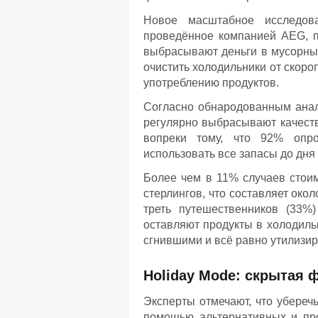
Новое масштабное исследова
проведённое компанией AEG, п
выбрасывают деньги в мусорный
очистить холодильники от скор
употреблению продуктов.
Согласно обнародованным анал
регулярно выбрасывают качеств
вопреки тому, что 92% опро
использовать все запасы до дня
Более чем в 11% случаев стои
стерлингов, что составляет око
треть путешественников (33%
оставляют продукты в холодиль
сгнившими и всё равно утилизир
Holiday Mode: скрытая
Эксперты отмечают, что убереч
помощью альтернативных и пр