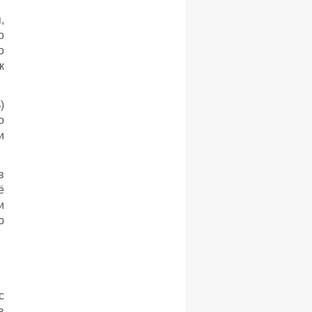
,
о
о
к
)
о
и
в
ё
и
ю
с
в