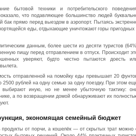
ние бытовой техники и потребительского поведения
оказало, что подавляющее большинство людей буквальн
 бак прямо перед выездом в аэропорт. Пытаясь экстренн
опортящейся еды, отдыхающие уничтожают горы пригодных 
итическим данным, более шести из десяти туристов (64%
енную пищу перед отправлением в отпуск. Происходит эт
шенных уверяют, будто честно пытаются доесть ил
 вылета.
мость отправленной на помойку еды превышает 20 фунто
ло 2500 рублей на одну семью за одну поездку. При этом ещ
) выбирают иную, но не менее убыточную тактику: он
нике, а по возвращении домой обнаруживают их полность
уют.
 функция, экономящая семейный бюджет
ь продукты от порчи, а кошелёк — от скрытых трат можно 
остых бытовых решений. Около 44% практичных туристо