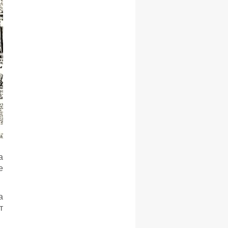
а
е
а
т