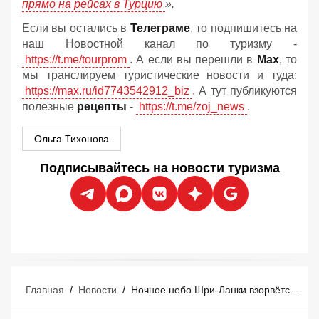
прямо на рейсах в Турцию
».
Если вы остались в
Телеграме
, то подпишитесь на
наш Новостной канал по туризму -
https://t.me/tourprom
. А если вы перешли в
Мах
, то
мы транслируем туристические новости и туда:
https://max.ru/id7743542912_biz
. А тут публикуются
полезные
рецепты
-
https://t.me/zoj_news
.
Ольга Тихонова
Подписывайтесь на новости туризма
Главная
/
Новости
/
Ночное небо Шри-Ланки взорвётся огнями: остров запустил для туристов мегафестиваль змеев