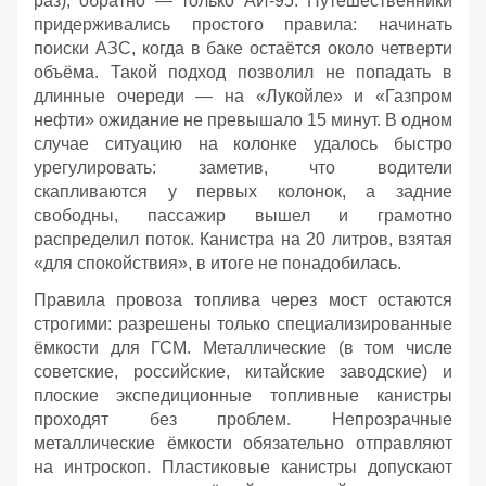
раз), обратно — только АИ‑95. Путешественники
придерживались простого правила: начинать
поиски АЗС, когда в баке остаётся около четверти
объёма. Такой подход позволил не попадать в
длинные очереди — на «Лукойле» и «Газпром
нефти» ожидание не превышало 15 минут. В одном
случае ситуацию на колонке удалось быстро
урегулировать: заметив, что водители
скапливаются у первых колонок, а задние
свободны, пассажир вышел и грамотно
распределил поток. Канистра на 20 литров, взятая
«для спокойствия», в итоге не понадобилась.
Правила провоза топлива через мост остаются
строгими: разрешены только специализированные
ёмкости для ГСМ. Металлические (в том числе
советские, российские, китайские заводские) и
плоские экспедиционные топливные канистры
проходят без проблем. Непрозрачные
металлические ёмкости обязательно отправляют
на интроскоп. Пластиковые канистры допускают