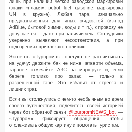
лишь при наличии чёткой заводской маркировки
(знаки «пламя», petrol, fuel, gasoline, маркировка
UN в кружке). Любая тара, изначально
предназначенная для иных жидкостей (из‑под
AdBlue, бытовой химии, воды и т. п.), к провозу не
допускается — даже при наличии чека. Сотрудники
уверенно выявляют несоответствия, а при
подозрениях привлекают полицию.
Эксперты «Турпрома» советуют не рассчитывать
на удачу: держите бак не ниже четверти объёма,
заранее отмечайте АЗС на маршруте и, если
берёте топливо про запас, — только в
разрешённой таре. Это избавит от стресса и
лишних трат.
Если вы столкнулись с чем-то необычным во врем
своего путешествия, поделитесь своей историей
через бот обратной связи
@tourpromNEWS_bot
—
«Турпром» фиксирует обращения, чтобы
отслеживать общую картину и помогать туристам.