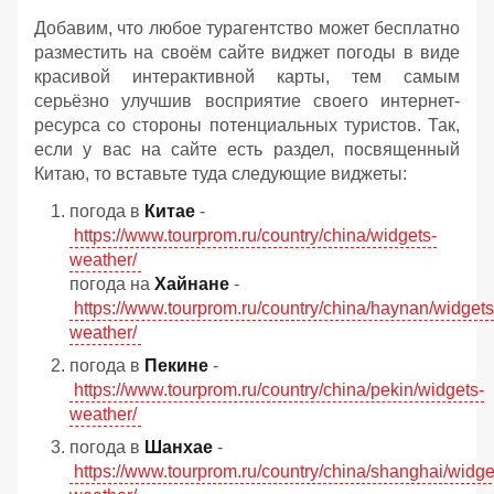
Добавим, что любое турагентство может бесплатно
разместить на своём сайте виджет погоды в виде
красивой интерактивной карты, тем самым
серьёзно улучшив восприятие своего интернет-
ресурса со стороны потенциальных туристов. Так,
если у вас на сайте есть раздел, посвященный
Китаю, то вставьте туда следующие виджеты:
погода в
Китае
-
https://www.tourprom.ru/country/china/widgets-
weather/
погода на
Хайнане
-
https://www.tourprom.ru/country/china/haynan/widgets
weather/
погода в
Пекине
-
https://www.tourprom.ru/country/china/pekin/widgets-
weather/
погода в
Шанхае
-
https://www.tourprom.ru/country/china/shanghai/widge