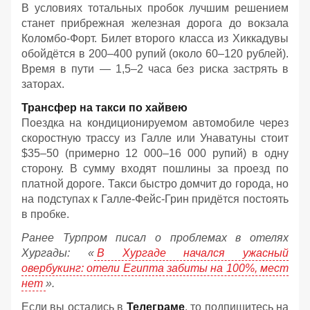
В условиях тотальных пробок лучшим решением
станет прибрежная железная дорога до вокзала
Коломбо-Форт. Билет второго класса из Хиккадувы
обойдётся в 200–400 рупий (около 60–120 рублей).
Время в пути — 1,5–2 часа без риска застрять в
заторах.
Трансфер на такси по хайвею
Поездка на кондиционируемом автомобиле через
скоростную трассу из Галле или Унаватуны стоит
$35–50 (примерно 12 000–16 000 рупий) в одну
сторону. В сумму входят пошлины за проезд по
платной дороге. Такси быстро домчит до города, но
на подступах к Галле-Фейс-Грин придётся постоять
в пробке.
Ранее Турпром писал о проблемах в отелях
Хургады: «
В Хургаде начался ужасный
овербукинг: отели Египта забиты на 100%, мест
нет
».
Если вы остались в
Телеграме
, то подпишитесь на