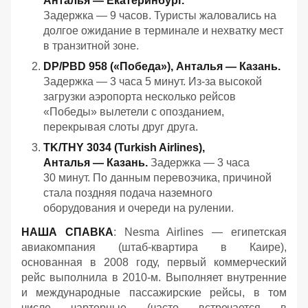
Анталья — Екатеринбург.
Задержка — 9 часов. Туристы жаловались на
долгое ожидание в терминале и нехватку мест
в транзитной зоне.
DP/PBD 958 («Победа»), Анталья — Казань.
Задержка — 3 часа 5 минут. Из‑за высокой
загрузки аэропорта несколько рейсов
«Победы» вылетели с опозданием,
перекрывая слоты друг друга.
TK/THY 3034 (Turkish Airlines),
Анталья — Казань.
Задержка — 3 часа
30 минут. По данным перевозчика, причиной
стала поздняя подача наземного
оборудования и очереди на рулении.
НАША СПАВКА
: Nesma Airlines — египетская
авиакомпания (штаб-квартира в Каире),
основанная в 2008 году, первый коммерческий
рейс выполнила в 2010-м. Выполняет внутренние
и международные пассажирские рейсы, в том
числе чартерные (часто встречается в