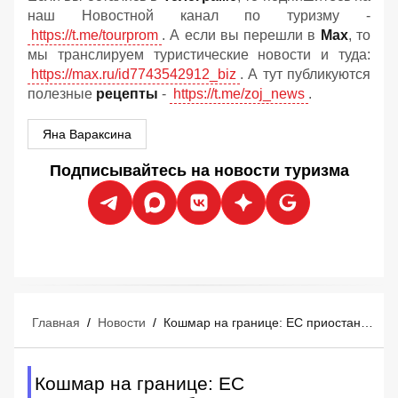
наш Новостной канал по туризму -
https://t.me/tourprom
. А если вы перешли в
Мах
, то
мы транслируем туристические новости и туда:
https://max.ru/id7743542912_biz
. А тут публикуются
полезные
рецепты
-
https://t.me/zoj_news
.
Яна Вараксина
Подписывайтесь на новости туризма
Главная
/
Новости
/
Кошмар на границе: ЕС приостановил работу биометрической системы контроля из-за очередей в аэропортах
Кошмар на границе: ЕС