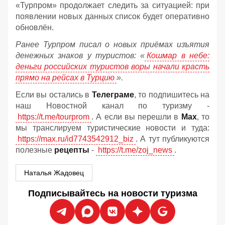
«Турпром» продолжает следить за ситуацией: при
появлении новых данных список будет оперативно
обновлён.
Ранее Турпром писал о новых приёмах изъятия
денежных знаков у туристов:
«
Кошмар в небе:
деньги российских туристов воры начали красть
прямо на рейсах в Турцию
».
Если вы остались в
Телеграме
, то подпишитесь на
наш Новостной канал по туризму -
https://t.me/tourprom
. А если вы перешли в
Мах
, то
мы транслируем туристические новости и туда:
https://max.ru/id7743542912_biz
. А тут публикуются
полезные
рецепты
-
https://t.me/zoj_news
.
Наталья Жадовец
Подписывайтесь на новости туризма