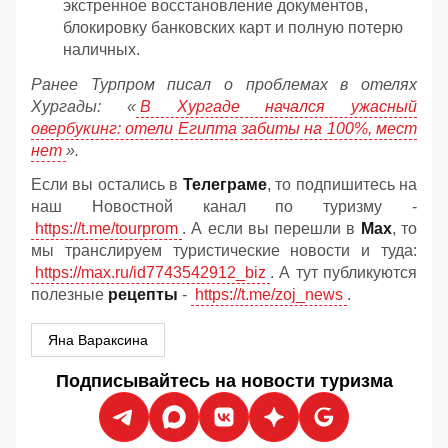
экстренное восстановление документов,
блокировку банковских карт и полную потерю
наличных.
Ранее Турпром писал о проблемах в отелях
Хургады: «
В Хургаде начался ужасный
овербукинг: отели Египта забиты на 100%, мест
нет
».
Если вы остались в
Телеграме
, то подпишитесь на
наш Новостной канал по туризму -
https://t.me/tourprom
. А если вы перешли в
Мах
, то
мы транслируем туристические новости и туда:
https://max.ru/id7743542912_biz
. А тут публикуются
полезные
рецепты
-
https://t.me/zoj_news
.
Яна Вараксина
Подписывайтесь на новости туризма