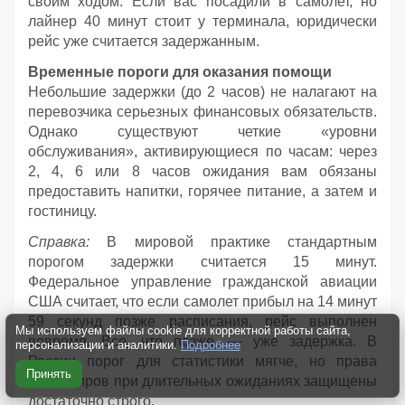
своим ходом. Если вас посадили в самолет, но
лайнер 40 минут стоит у терминала, юридически
рейс уже считается задержанным.
Временные пороги для оказания помощи
Небольшие задержки (до 2 часов) не налагают на
перевозчика серьезных финансовых обязательств.
Однако существуют четкие «уровни
обслуживания», активирующиеся по часам: через
2, 4, 6 или 8 часов ожидания вам обязаны
предоставить напитки, горячее питание, а затем и
гостиницу.
Справка:
В мировой практике стандартным
порогом задержки считается 15 минут.
Федеральное управление гражданской авиации
США считает, что если самолет прибыл на 14 минут
59 секунд позже расписания, рейс выполнен
Мы используем файлы cookie для корректной работы сайта,
вовремя. Все, что позже, — уже задержка. В
персонализации и аналитики.
Подробнее
России порог для статистики мягче, но права
Принять
пассажиров при длительных ожиданиях защищены
достаточно строго.