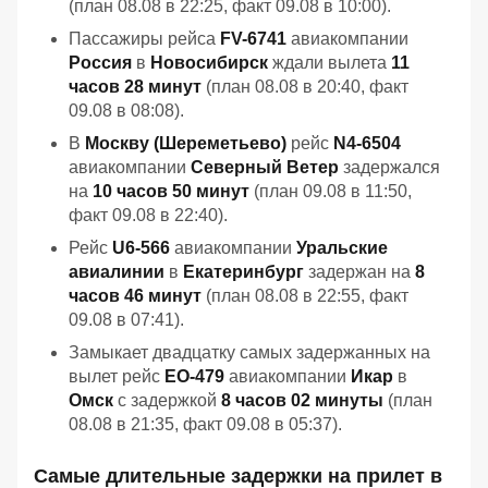
(план 08.08 в 22:25, факт 09.08 в 10:00).
Пассажиры рейса
FV-6741
авиакомпании
Россия
в
Новосибирск
ждали вылета
11
часов 28 минут
(план 08.08 в 20:40, факт
09.08 в 08:08).
В
Москву (Шереметьево)
рейс
N4-6504
авиакомпании
Северный Ветер
задержался
на
10 часов 50 минут
(план 09.08 в 11:50,
факт 09.08 в 22:40).
Рейс
U6-566
авиакомпании
Уральские
авиалинии
в
Екатеринбург
задержан на
8
часов 46 минут
(план 08.08 в 22:55, факт
09.08 в 07:41).
Замыкает двадцатку самых задержанных на
вылет рейс
EO-479
авиакомпании
Икар
в
Омск
с задержкой
8 часов 02 минуты
(план
08.08 в 21:35, факт 09.08 в 05:37).
Самые длительные задержки на прилет в