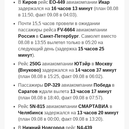
В
Киров
рейс
EO-449
авиакомпании
Икар
задержался на
16 часов 13 минут
(план 08.08
в 11:50, факт 09.08 в 04:03).
Почти 15,5 часов провели в ожидании
пассажиры рейса
FV-6664
авиакомпании
Россия
в
Санкт-Петербург
. Самолет вместо
08.08 в 13:55 вылетел только в 05:20 на
следующий день (задержка
15 часов 25
минут
).
Рейс
250G
авиакомпании
ЮТэйр
в
Москву
(Внуково)
задержался на
14 часов 37 минут
(план 08.08 в 15:25, факт 09.08 в 06:02).
Пассажиры
DP-329
авиакомпании
Победа
в
Саратов
ждали вылета
13 часов 17 минут
(план 08.08 в 18:40, факт 09.08 в 07:57).
Рейс
5N-815
авиакомпании
СМАРТАВИА
в
Челябинск
задержался на
13 часов 20 минут
(план 09.08 в 00:00, факт 09.08 в 13:20).
В
Нижний Новгород
рейс
N4-439