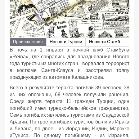
Происшествия
Новости Турции
Новости Стамбула
В ночь на 1 января в ночной клуб Стамбула
«Reina», где собрались для празднования Нового
года туристы из многих стран, ворвался террорист
в костюме Санта-Клауса и расстрелял толпу
празднующих из автомата Калашникова.
Всего в результате теракта погибли 39 человек, 38
из них опознаны, 69 человек получили ранения.
Среди жертв теракта 11 граждан Турции, один
погибший имел турецко-бельгийское гражданство.
Семь погибших являлись туристами из Саудовской
Аравии. По трое погибших туристов были из Ирака
и Ливана, по двое - из Иордании, Индии, Марокко
иТуниса. По одному погибшему - из Израиля,