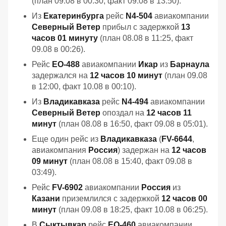
(план 09.08 в 00:30, факт 09.08 в 13:50).
Из
Екатеринбурга
рейс
N4-504
авиакомпании
Северный Ветер
прибыл с задержкой
13
часов 01 минуту
(план 08.08 в 11:25, факт
09.08 в 00:26).
Рейс
EO-488
авиакомпании
Икар
из
Барнаула
задержался на
12 часов 10 минут
(план 09.08
в 12:00, факт 10.08 в 00:10).
Из
Владикавказа
рейс
N4-494
авиакомпании
Северный Ветер
опоздал на
12 часов 11
минут
(план 08.08 в 16:50, факт 09.08 в 05:01).
Еще один рейс из
Владикавказа
(
FV-6644
,
авиакомпания
Россия
) задержан на
12 часов
09 минут
(план 08.08 в 15:40, факт 09.08 в
03:49).
Рейс
FV-6902
авиакомпании
Россия
из
Казани
приземлился с задержкой
12 часов 00
минут
(план 09.08 в 18:25, факт 10.08 в 06:25).
В
Сыктывкар
рейс
EO-460
авиакомпании