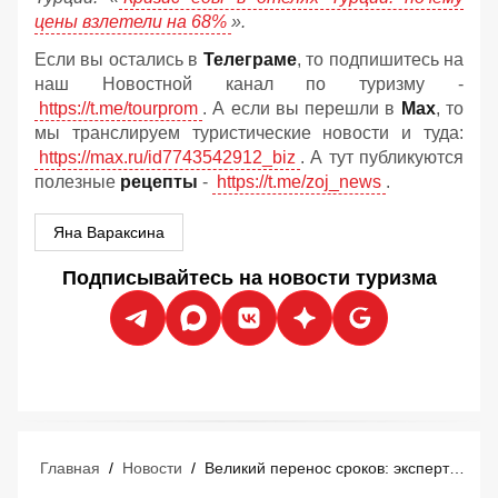
цены взлетели на 68%
».
Если вы остались в
Телеграме
, то подпишитесь на
наш Новостной канал по туризму -
https://t.me/tourprom
. А если вы перешли в
Мах
, то
мы транслируем туристические новости и туда:
https://max.ru/id7743542912_biz
. А тут публикуются
полезные
рецепты
-
https://t.me/zoj_news
.
Яна Вараксина
Подписывайтесь на новости туризма
Главная
/
Новости
/
Великий перенос сроков: эксперты назвали дату нового взлета туризма в ОАЭ