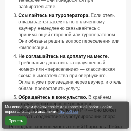
телефоне — они понадобятся при
разбирательстве.
Ссылайтесь на туроператора.
Если отель
отказывается заселять по оплаченному
ваучеру, немедленно связывайтесь с
принимающей стороной или туроператором.
Они обязаны решить вопрос переселения или
компенсации.
Не соглашайтесь на доплату на месте.
Требование доплатить за «улучшенный
номер» или «переселение» — классическая
схема вымогательства при овербукинге.
Оплата уже произведена через ваучер, и отель
обязан предоставить услугу.
Обращайтесь в консульство.
В крайнем
случае, если вопрос не решается,
Мы используем файлы cookie для корректной работы сайта,
обращайтесь в консульство РФ — оно может
персонализации и аналитики.
Подробнее
оказать содействие в урегулировании спора.
Принять
Рекордная заполняемость отелей Шарм-эль-Шейха