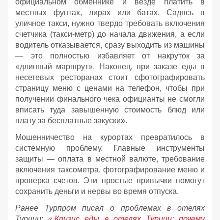
официальном обменнике и везде платить в
местных фунтах, лирах или батах. Садясь в
уличное такси, нужно твердо требовать включения
счетчика (такси-метр) до начала движения, а если
водитель отказывается, сразу выходить из машины
— это полностью избавляет от накруток за
«длинный маршрут». Наконец, при заказе еды в
несетевых ресторанах стоит сфотографировать
страницу меню с ценами на телефон, чтобы при
получении финального чека официанты не смогли
вписать туда завышенную стоимость блюд или
плату за бесплатные закуски».
Мошенничество на курортах превратилось в
системную проблему. Главные инструменты
защиты — оплата в местной валюте, требование
включения таксометра, фотографирование меню и
проверка счетов. Эти простые привычки помогут
сохранить деньги и нервы во время отпуска.
Ранее Турпром писал о проблемах в отелях
Турции: «
Кризис еды в отелях Турции: почему