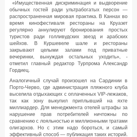
«Имущественная дискриминация и выдворение
обычных гостей ради ультрабогатых персон —
распространенная мировая практика. В Каннах во
время кинофестиваля рестораны на Круазет
регулярно аннулируют бронирования простых
туристов ради голливудских звезд и арабских
шейхов. В Куршевеле шале и рестораны
закрывают целыми залами под приватные
вечеринки, вынуждая остальных уходить», -
отметил главный редактор Турпрома Александр
Гордиец.
Аналогичный случай произошел на Сардинии в
Порто-Черво, где администрация пляжного клуба
выселила отдыхающих с оплаченных VIP-лежаков,
так как зону выкупил приплывший на яхте
миллиардер. Для менеджмента отелей штрафы за
нарушение прав потребителей ничтожны по
сравнению с лояльностью и миллионными тратами
олигархов. Но с этим надо бороться, и самый
эффективный способ — публикация таких историй.