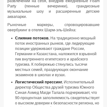
развлечений на себя, внедрив ежедневные Foam
Party (пенные вечеринки), грандиозные
музыкальные шоу и расширенные детские
аквапарки.
Рыночные маркеры, спровоцировавшие
овербукинг в отелях Шарм-эль-Шейха:
Слияние потоков.
На традиционно мощный
поток иностранных рынков, где лидирующие
позиции удерживают граждане России,
Германии и Казахстана, наложился взрывной
пик внутреннего египетского и арабского
туризма. К побережью стянулись тысячи
местных семей, празднующих окончание
экзаменов в школах и вузах.
Логистический прессинг.
Исполнительный
директор Общества друзей туризма Южного
Синая Ахмед Магди Талала подчеркивает, что
90-процентная заполняемость свидетельствует
о высоком доверии к безопасности региона, но