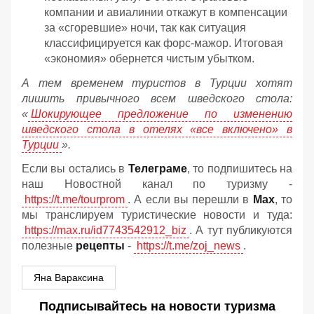
компании и авиалинии откажут в компенсации
за «сгоревшие» ночи, так как ситуация
классифицируется как форс-мажор. Итоговая
«экономия» обернется чистым убытком.
А тем временем туристов в Турции хотят
лишить привычного всем шведского стола:
«
Шокирующее предложение по изменению
шведского стола в отелях «все включено» в
Турции
».
Если вы остались в
Телеграме
, то подпишитесь на
наш Новостной канал по туризму -
https://t.me/tourprom
. А если вы перешли в
Мах
, то
мы транслируем туристические новости и туда:
https://max.ru/id7743542912_biz
. А тут публикуются
полезные
рецепты
-
https://t.me/zoj_news
.
Яна Вараксина
Подписывайтесь на новости туризма