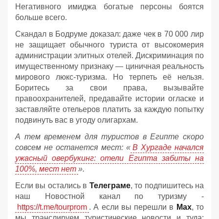
Негативного имиджа богатые персоны боятся
больше всего.
Скандал в Бодруме доказал: даже чек в 70 000 лир
не защищает обычного туриста от высокомерия
администрации элитных отелей. Дискриминация по
имущественному признаку — циничная реальность
мирового люкс-туризма. Но терпеть её нельзя.
Боритесь за свои права, вызывайте
правоохранителей, предавайте истории огласке и
заставляйте отельеров платить за каждую попытку
подвинуть вас в угоду олигархам.
А тем временем для туристов в Египте скоро
совсем не останется мест: «
В Хургаде начался
ужасный овербукинг: отели Египта забиты на
100%, мест нет
».
Если вы остались в
Телеграме
, то подпишитесь на
наш Новостной канал по туризму -
https://t.me/tourprom
. А если вы перешли в
Мах
, то
мы транслируем туристические новости и туда: