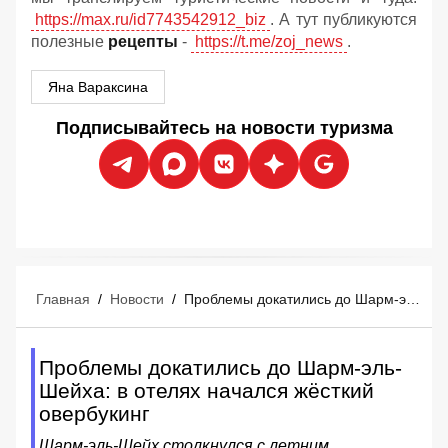
https://max.ru/id7743542912_biz
. А тут публикуются
полезные
рецепты
-
https://t.me/zoj_news
.
Яна Вараксина
Подписывайтесь на новости туризма
Главная
/
Новости
/
Проблемы докатились до Шарм-эль-Шейха: в отелях начался жёсткий овербукинг
Проблемы докатились до Шарм-эль-
Шейха: в отелях начался жёсткий
овербукинг
Шарм-эль-Шейх столкнулся с летним