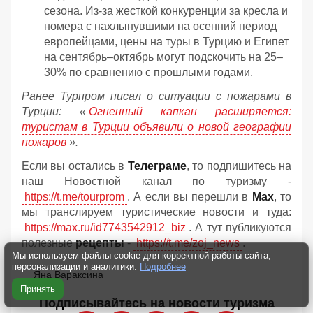
сезона. Из-за жесткой конкуренции за кресла и
номера с нахлынувшими на осенний период
европейцами, цены на туры в Турцию и Египет
на сентябрь–октябрь могут подскочить на 25–
30% по сравнению с прошлыми годами.
Ранее Турпром писал о ситуации с пожарами в
Турции: «
Огненный капкан расширяется:
туристам в Турции объявили о новой географии
пожаров
».
Если вы остались в
Телеграме
, то подпишитесь на
наш Новостной канал по туризму -
https://t.me/tourprom
. А если вы перешли в
Мах
, то
мы транслируем туристические новости и туда:
https://max.ru/id7743542912_biz
. А тут публикуются
полезные
рецепты
-
https://t.me/zoj_news
.
Мы используем файлы cookie для корректной работы сайта,
персонализации и аналитики.
Подробнее
Яна Вараксина
Принять
Подписывайтесь на новости туризма