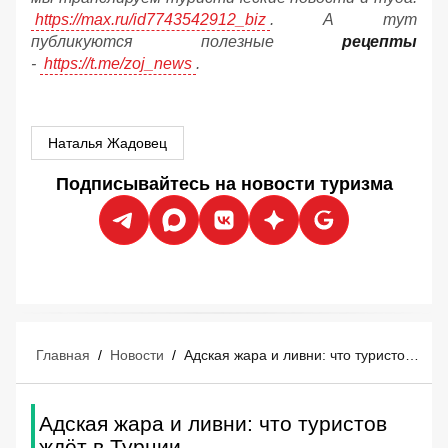
https://max.ru/id7743542912_biz
. А тут
публикуются полезные
рецепты
-
https://t.me/zoj_news
.
Наталья Жадовец
Подписывайтесь на новости туризма
Главная
/
Новости
/
Адская жара и ливни: что туристов ждёт в Турции
Адская жара и ливни: что туристов
ждёт в Турции