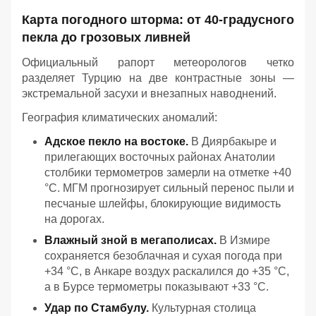
Карта погодного шторма: от 40-градусного
пекла до грозовых ливней
Официальный рапорт метеорологов четко
разделяет Турцию на две контрастные зоны —
экстремальной засухи и внезапных наводнений.
География климатических аномалий:
Адское пекло на востоке.
В Диярбакыре и
прилегающих восточных районах Анатолии
столбики термометров замерли на отметке +40
°C. МГМ прогнозирует сильный перенос пыли и
песчаные шлейфы, блокирующие видимость
на дорогах.
Влажный зной в мегаполисах.
В Измире
сохраняется безоблачная и сухая погода при
+34 °C, в Анкаре воздух раскалился до +35 °C,
а в Бурсе термометры показывают +33 °C.
Удар по Стамбулу.
Культурная столица