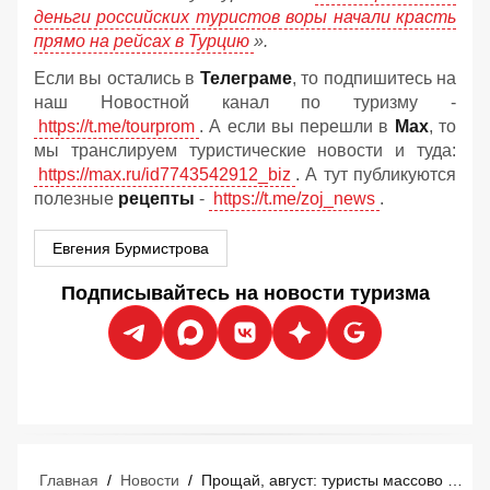
деньги российских туристов воры начали красть
прямо на рейсах в Турцию
».
Если вы остались в
Телеграме
, то подпишитесь на
наш Новостной канал по туризму -
https://t.me/tourprom
. А если вы перешли в
Мах
, то
мы транслируем туристические новости и туда:
https://max.ru/id7743542912_biz
. А тут публикуются
полезные
рецепты
-
https://t.me/zoj_news
.
Евгения Бурмистрова
Подписывайтесь на новости туризма
Главная
/
Новости
/
Прощай, август: туристы массово переносят отпуска по неожиданной причине