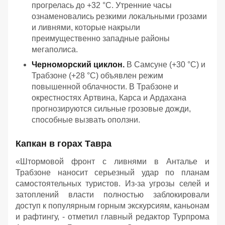
прогрелась до +32 °C. Утренние часы
ознаменовались резкими локальными грозами
и ливнями, которые накрыли
преимущественно западные районы
мегаполиса.
Черноморский циклон.
В Самсуне (+30 °C) и
Трабзоне (+28 °C) объявлен режим
повышенной облачности. В Трабзоне и
окрестностях Артвина, Карса и Ардахана
прогнозируются сильные грозовые дожди,
способные вызвать оползни.
Капкан в горах Тавра
«Штормовой фронт с ливнями в Анталье и
Трабзоне наносит серьезный удар по планам
самостоятельных туристов. Из-за угрозы селей и
затоплений власти полностью заблокировали
доступ к популярным горным экскурсиям, каньонам
и рафтингу, - отметил главный редактор Турпрома