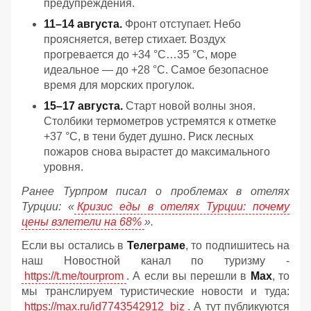
предупреждения.
11–14 августа.
Фронт отступает. Небо
проясняется, ветер стихает. Воздух
прогревается до +34 °C…35 °C, море
идеальное — до +28 °C. Самое безопасное
время для морских прогулок.
15–17 августа.
Старт новой волны зноя.
Столбики термометров устремятся к отметке
+37 °C, в тени будет душно. Риск лесных
пожаров снова вырастет до максимального
уровня.
Ранее Турпром писал о проблемах в отелях
Турции: «
Кризис еды в отелях Турции: почему
цены взлетели на 68%
».
Если вы остались в
Телеграме
, то подпишитесь на
наш Новостной канал по туризму -
https://t.me/tourprom
. А если вы перешли в
Мах
, то
мы транслируем туристические новости и туда:
https://max.ru/id7743542912_biz
. А тут публикуются