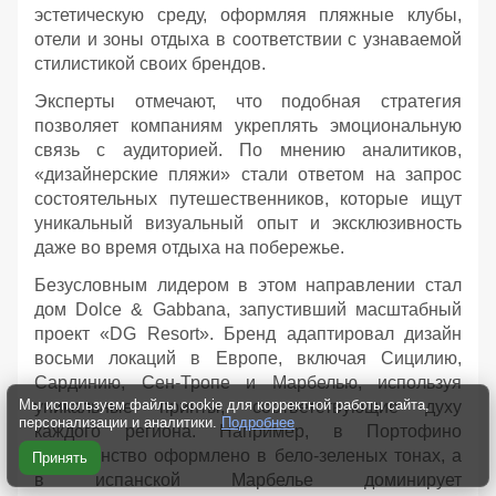
эстетическую среду, оформляя пляжные клубы,
отели и зоны отдыха в соответствии с узнаваемой
стилистикой своих брендов.
Эксперты отмечают, что подобная стратегия
позволяет компаниям укреплять эмоциональную
связь с аудиторией. По мнению аналитиков,
«дизайнерские пляжи» стали ответом на запрос
состоятельных путешественников, которые ищут
уникальный визуальный опыт и эксклюзивность
даже во время отдыха на побережье.
Безусловным лидером в этом направлении стал
дом Dolce & Gabbana, запустивший масштабный
проект «DG Resort». Бренд адаптировал дизайн
восьми локаций в Европе, включая Сицилию,
Сардинию, Сен-Тропе и Марбелью, используя
Мы используем файлы cookie для корректной работы сайта,
уникальные принты, соответствующие духу
персонализации и аналитики.
Подробнее
каждого региона. Например, в Портофино
пространство оформлено в бело-зеленых тонах, а
Принять
в испанской Марбелье доминирует