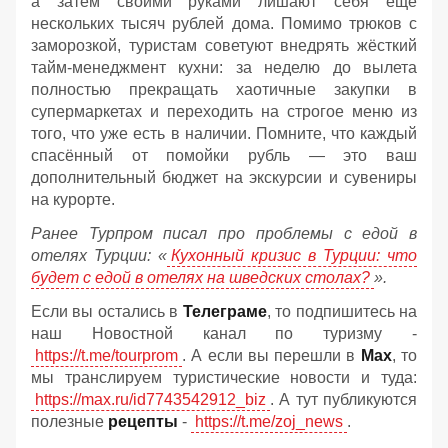
а затем своими руками лишают себя ещё
нескольких тысяч рублей дома. Помимо трюков с
заморозкой, туристам советуют внедрять жёсткий
тайм-менеджмент кухни: за неделю до вылета
полностью прекращать хаотичные закупки в
супермаркетах и переходить на строгое меню из
того, что уже есть в наличии. Помните, что каждый
спасённый от помойки рубль — это ваш
дополнительный бюджет на экскурсии и сувениры
на курорте.
Ранее Турпром писал про проблемы с едой в
отелях Турции: «
Кухонный кризис в Турции: что
будет с едой в отелях на шведских столах?
».
Если вы остались в
Телеграме
, то подпишитесь на
наш Новостной канал по туризму -
https://t.me/tourprom
. А если вы перешли в
Мах
, то
мы транслируем туристические новости и туда:
https://max.ru/id7743542912_biz
. А тут публикуются
полезные
рецепты
-
https://t.me/zoj_news
.