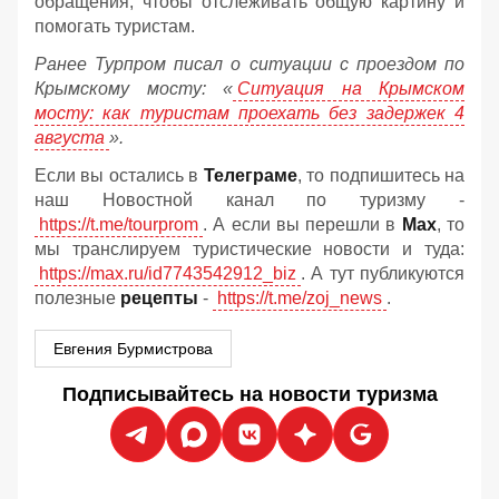
обращения, чтобы отслеживать общую картину и
помогать туристам.
Ранее Турпром писал о ситуации с проездом по
Крымскому мосту:
«
Ситуация на Крымском
мосту: как туристам проехать без задержек 4
августа
».
Если вы остались в
Телеграме
, то подпишитесь на
наш Новостной канал по туризму -
https://t.me/tourprom
. А если вы перешли в
Мах
, то
мы транслируем туристические новости и туда:
https://max.ru/id7743542912_biz
. А тут публикуются
полезные
рецепты
-
https://t.me/zoj_news
.
Евгения Бурмистрова
Подписывайтесь на новости туризма