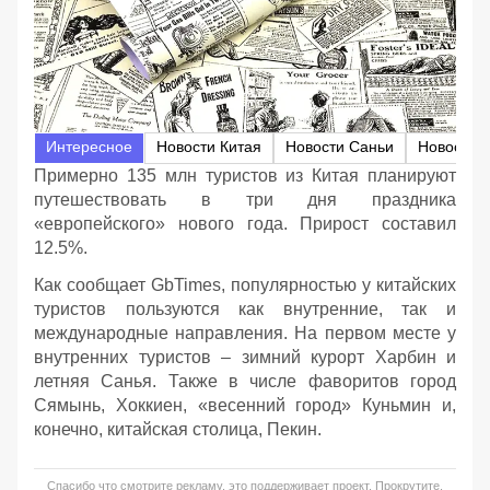
Интересное
Новости Китая
Новости Саньи
Новости 
Примерно 135 млн туристов из Китая планируют
путешествовать в три дня праздника
«европейского» нового года. Прирост составил
12.5%.
Как сообщает GbTimes, популярностью у китайских
туристов пользуются как внутренние, так и
международные направления. На первом месте у
внутренних туристов – зимний курорт Харбин и
летняя Санья. Также в числе фаворитов город
Сямынь, Хоккиен, «весенний город» Куньмин и,
конечно, китайская столица, Пекин.
Спасибо что смотрите рекламу, это поддерживает проект. Прокрутите,