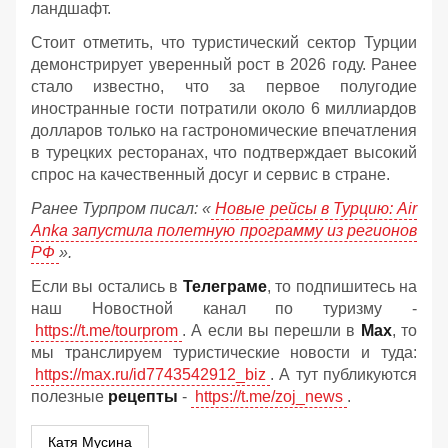
ландшафт.
Стоит отметить, что туристический сектор Турции
демонстрирует уверенный рост в 2026 году. Ранее
стало известно, что за первое полугодие
иностранные гости потратили около 6 миллиардов
долларов только на гастрономические впечатления
в турецких ресторанах, что подтверждает высокий
спрос на качественный досуг и сервис в стране.
Ранее Турпром писал: «
Новые рейсы в Турцию: Air
Anka запустила полетную программу из регионов
РФ
».
Если вы остались в
Телеграме
, то подпишитесь на
наш Новостной канал по туризму -
https://t.me/tourprom
. А если вы перешли в
Мах
, то
мы транслируем туристические новости и туда:
https://max.ru/id7743542912_biz
. А тут публикуются
полезные
рецепты
-
https://t.me/zoj_news
.
Катя Мусина