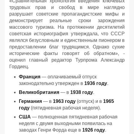
«Сравнительная хронология введения ключевых
трудовых прав и свобод в мире наглядно
разрушает советские пропагандистские мифы и
демонстрирует реальные сроки зарождения
массового туризма. На протяжении десятилетий
советская историография утверждала, что СССР
являлся безусловным и единственным пионером в
предоставлении благ трудящимся. Однако сухие
исторические факты говорят об обратном», -
оценил главный редактор Турпрома Александр
Гордиец.
Франция
— оплачиваемый отпуск
законодательно утвержден в
1936 году
.
Великобритания
— в
1938 году
.
Германия
— в
1963 году
(отпуск) и в
1965
году
(пятидневная рабочая неделя).
США
— полноценная пятидневная рабочая
неделя с двумя выходными появилась на
заводах Генри Форда еще в
1926 году
.