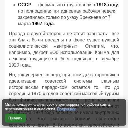
СССР
— формально отпуск ввели в
1918 году
,
но полноценная пятидневная рабочая неделя
закрепилась только по указу Брежнева от 7
марта
1967 года
.
Правда с другой стороны не стоит забывать - все
эти блага были введены на фоне существующей
социалистической «витрины». Отметим, что,
например, декрет «Об использовании Крыма для
лечения трудящихся» был подписан в декабре
1920 года.
Но, как уверяет эксперт, при этом для сторонников
идеализации советской системы главным
историческим парадоксом остается то, что до
середины 1970-х годов советский массовый туризм
был физически невозможен для трети населения
Мы используем файлы cookie для корректной работы сайта,
страны: советские колхозники до постановления от
персонализации и аналитики.
Подробнее
28 августа 1974 года вообще не имели внутренних
Принять
паспортов, что считают формой советского
крепостного права. В то время как европейские и