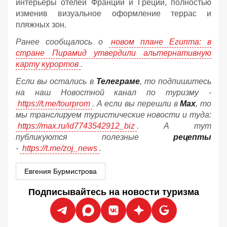
интерьеры отелей Франции и Греции, полностью
изменив визуальное оформление террас и
пляжных зон.
Ранее сообщалось о
новом плане Египта: в
стране Пирамид утвердили альтернативную
карту курортов
.
Если вы остались в
Телеграме
, то подпишитесь
на наш Новостной канал по туризму -
https://t.me/tourprom
. А если вы перешли в
Мах
, то
мы транслируем туристические новости и туда:
https://max.ru/id7743542912_biz
. А тут
публикуются полезные
рецепты
-
https://t.me/zoj_news
.
Евгения Бурмистрова
Подписывайтесь на новости туризма