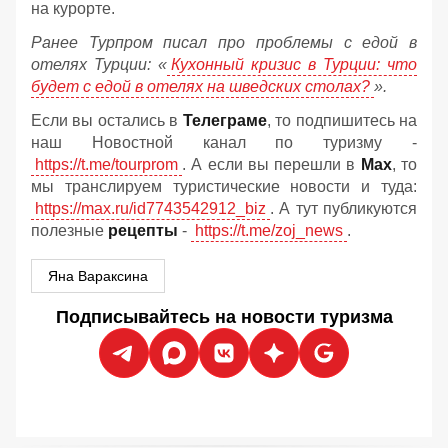
на курорте.
Ранее Турпром писал про проблемы с едой в
отелях Турции: «
Кухонный кризис в Турции: что
будет с едой в отелях на шведских столах?
».
Если вы остались в
Телеграме
, то подпишитесь на
наш Новостной канал по туризму -
https://t.me/tourprom
. А если вы перешли в
Мах
, то
мы транслируем туристические новости и туда:
https://max.ru/id7743542912_biz
. А тут публикуются
полезные
рецепты
-
https://t.me/zoj_news
.
Яна Вараксина
Подписывайтесь на новости туризма