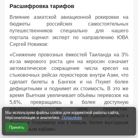
Расшифровка тарифов
Влияние азиатской авиационной рокировки на
бюджеты российских самостоятельных
путешественников специально для нашего
портала оценил эксперт по направлению ЮВА
Сергей Новиков:
«Снижение провозных ёмкостей Таиланда на 3%
из-за мирового роста цен на керосин означает
автоматическое сокращение числа кресел на
стыковочных рейсах лоукостеров внутри Азии, что
сделает билеты в Бангкок и на Пхукет более
дефицитными и поднимет их стоимость. В это же
время Вьетнам увеличивает объёмы перевозок на
5,6%, превращаясь в более доступную
альтернативу по цене перелётов.
Мы используем файлы cookie для корректной работы сайта,
Самостоятельным туристам стоит присмотреться к
персонализации и аналитики.
Подробнее
Ханою и Хошимину как к новым, более выгодным
Принять
транзитным хабам».