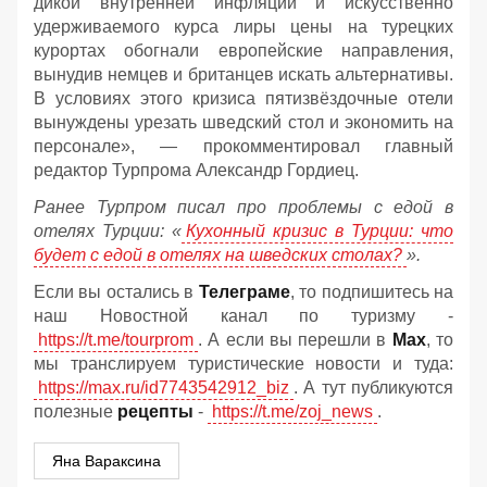
дикой внутренней инфляции и искусственно
удерживаемого курса лиры цены на турецких
курортах обогнали европейские направления,
вынудив немцев и британцев искать альтернативы.
В условиях этого кризиса пятизвёздочные отели
вынуждены урезать шведский стол и экономить на
персонале», — прокомментировал главный
редактор Турпрома Александр Гордиец.
Ранее Турпром писал про проблемы с едой в
отелях Турции: «
Кухонный кризис в Турции: что
будет с едой в отелях на шведских столах?
».
Если вы остались в
Телеграме
, то подпишитесь на
наш Новостной канал по туризму -
https://t.me/tourprom
. А если вы перешли в
Мах
, то
мы транслируем туристические новости и туда:
https://max.ru/id7743542912_biz
. А тут публикуются
полезные
рецепты
-
https://t.me/zoj_news
.
Яна Вараксина