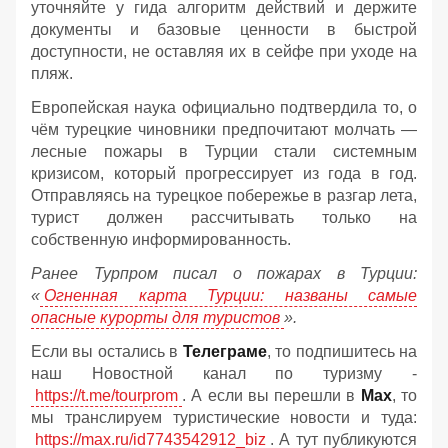
уточняйте у гида алгоритм действий и держите
документы и базовые ценности в быстрой
доступности, не оставляя их в сейфе при уходе на
пляж.
Европейская наука официально подтвердила то, о
чём турецкие чиновники предпочитают молчать —
лесные пожары в Турции стали системным
кризисом, который прогрессирует из года в год.
Отправляясь на турецкое побережье в разгар лета,
турист должен рассчитывать только на
собственную информированность.
Ранее Турпром писал о пожарах в Турции:
«
Огненная карта Турции: названы самые
опасные курорты для туристов
».
Если вы остались в
Телеграме
, то подпишитесь на
наш Новостной канал по туризму -
https://t.me/tourprom
. А если вы перешли в
Мах
, то
мы транслируем туристические новости и туда:
https://max.ru/id7743542912_biz
. А тут публикуются