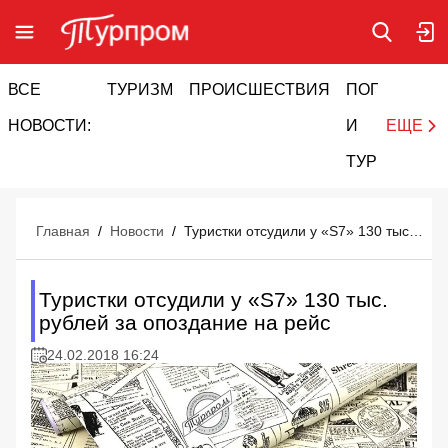
ВСЕ
ТУРИЗМ
ПРОИСШЕСТВИЯ
ПОГОДА
И
НОВОСТИ:
И
ЕЩЕ
ТУРИЗМ
Главная
/
Новости
/
Туристки отсудили у «S7» 130 тыс. рублей за опоздание на рейс
Туристки отсудили у «S7» 130 тыс.
рублей за опоздание на рейс
24.02.2018 16:24