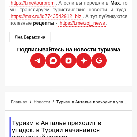
https://t.me/tourprom
. А если вы перешли в
Мах
, то
мы транслируем туристические новости и туда:
https://max.ru/id7743542912_biz
. А тут публикуются
полезные
рецепты
-
https://t.me/zoj_news
.
Яна Вараксина
Подписывайтесь на новости туризма
Главная
/
Новости
/
Туризм в Анталье приходит в упадок: в Турции начинается системный кризис
Туризм в Анталье приходит в
упадок: в Турции начинается
системный кризис