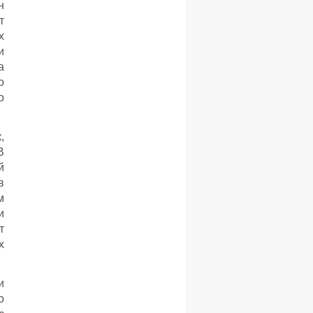
н
т
х
и
а
о
о
,
В
й
в
м
и
т
х
и
о