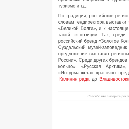
туризме и т.д.
По традиции, российские регио
словам гендиректора выставки
«Великой Волги», и к настоящ
такой экспозиции. Так, среди
российский бренд «Золотое Коль
Суздальский музей-заповедник
предложение выставят регионы
России». Среди других брендов 
кольцо», «Русская Арктика»
«Интурмаркета» красочно пред
Калининграда
до
Владивосток
Спасибо что смотрите рекла