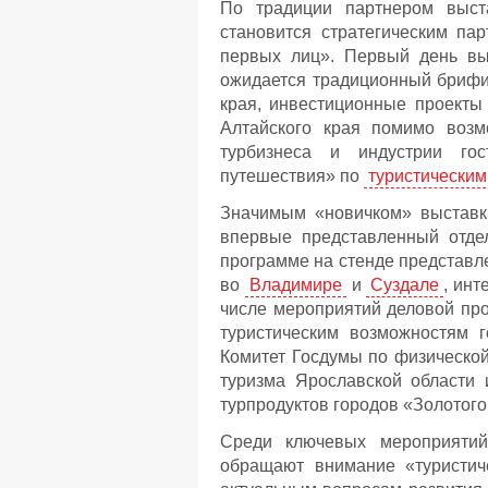
По традиции партнером выст
становится стратегическим пар
первых лиц». Первый день вы
ожидается традиционный брифин
края, инвестиционные проекты
Алтайского края помимо возм
турбизнеса и индустрии гос
путешествия» по
туристически
Значимым «новичком» выставки
впервые представленный отде
программе на стенде представл
во
Владимире
и
Суздале
, инт
числе мероприятий деловой пр
туристическим возможностям г
Комитет Госдумы по физической
туризма Ярославской области 
турпродуктов городов «Золотого
Среди ключевых мероприятий
обращают внимание «туристич