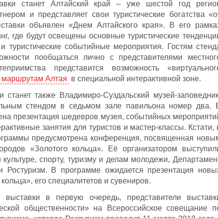
авки станет Алтайский край – уже шестой год регио
тнером и представляет свои туристические богатства «о
ставки объявлен «Днем Алтайского края». В его рамка
г, где будут освещены основные туристические тенденци
 и туристические событийные мероприятия. Гостям стенд
ожности пообщаться лично с представителями местног
теприимства представится возможность «виртуальног
м маршрутам Алтая
в специальной интерактивной зоне.
 станет также Владимиро-Суздальский музей-заповедник
льным стендом в седьмом зале павильона номер два. 
ена презентация шедевров музея, событийных мероприяти
ерактивные занятия для туристов и мастер-классы. Кстати, 
ограммы предусмотрена конференция, посвященная новы
ородов «Золотого кольца». Её организатором выступил
 культуре, спорту, туризму и делам молодежи, Департамен
и Ростуризм. В программе ожидается презентация новы
 кольца», его специалитетов и сувениров.
 выставки в первую очередь, представители выставк
еской общественности» на Всероссийское совещание п