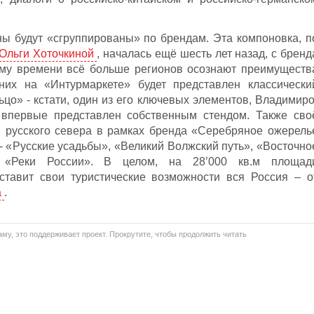
ны будут «сгруппированы» по брендам. Эта компоновка, п
Ольги Хоточкиной
, началась ещё шесть лет назад, с бренд
ему времени всё больше регионов осознают преимуществ
 них на «Интурмаркете» будет представлен классически
цо» - кстати, один из его ключевых элементов, Владимиро
 впервые представлен собственным стендом. Также сво
 русского севера в рамках бренда «Серебряное ожерель
- «Русские усадьбы», «Великий Волжский путь», «Восточно
, «Реки России». В целом, на 28’000 кв.м площад
ставит свои туристические возможности вся Россия – о
а
.
му, это поддерживает проект. Прокрутите, чтобы продолжить читать