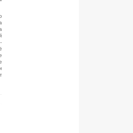
о
а
а
й
-
ё
е
е
и
т