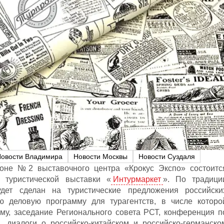
овости Владимира
Новости Москвы
Новости Суздаля
ьоне №2 выставочного центра «Крокус Экспо» состоитс
 туристической выставки «
Интурмаркет
». По традици
дет сделан на туристические предложения российски
ю деловую программу для турагентств, в числе которо
му, заседание Регионального совета РСТ, конференция п
 диалоги о российско-китайском и российско-германско