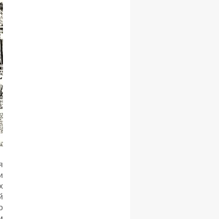
я
и
х
й
о
м