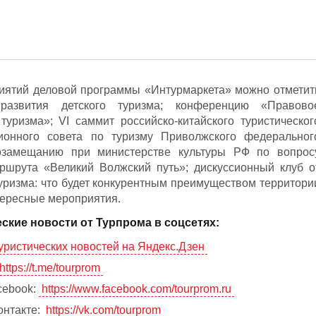
иятий деловой программы «Интурмаркета» можно отметит
азвития детского туризма; конференцию «Правово
уризма»; VI саммит российско-китайского туристическог
ионного совета по туризму Приволжского федеральног
озамещанию при министерстве культуры РФ по вопрос
ршрута «Великий Волжский путь»; дискуссионный клуб о
ризма: что будет конкурентным преимуществом территори
нтересные мероприятия.
ские новости от Турпрома в соцсетях:
уристических новостей на Яндекс.Дзен
https://t.me/tourprom
cebook:
https://www.facebook.com/tourprom.ru
онтакте:
https://vk.com/tourprom