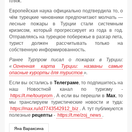
пляж.
Европейская наука официально подтвердила то, о
чём турецкие чиновники предпочитают молчать —
лесные пожары в Турции стали системным
кризисом, который прогрессирует из года в год.
Отправляясь на турецкое побережье в разгар лета,
турист должен рассчитывать только на
собственную информированность.
Ранее Турпром писал о пожарах в Турции:
«
Огненная карта Турции: названы самые
опасные курорты для туристов
».
Если вы остались в
Телеграме
, то подпишитесь на
наш Новостной канал по туризму -
https://t.me/tourprom
. А если вы перешли в
Мах
, то
мы транслируем туристические новости и туда:
https://max.ru/id7743542912_biz
. А тут публикуются
полезные
рецепты
-
https://t.me/zoj_news
.
Яна Вараксина