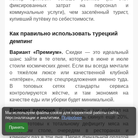
фиксированных затрат на персонал и
коммунальные услуги), чем заселённый турист,
купивший путёвку по себестоимости.
Как правильно использовать турецкий
демпинг
Вариант «Премиум».
Скидки — это идеальный
шанс зайти в те отели, которые в июне и июле
стоили космических денег. Если вы всегда мечтали
о тяжёлом люксе или качественной клубной
«пятёрке», ловите спецпредложения именно туда.
В топовых сетях стандарты сервиса
контролируются жёстче, и там экономия на
качестве еды или уборки будет минимальной.
Вариант попроще.
Если отель и так работал на
Мы используем файлы cookie для корректной работы сайта,
грани рентабельности, а теперь скинул ещё 20%,
персонализации и аналитики.
Подробнее
будьте готовы к тотальному дефициту мяса на
Принять
шведском столе, очередям в ресторанах и
клинингу раз в три дня. Перед финальной оплатой