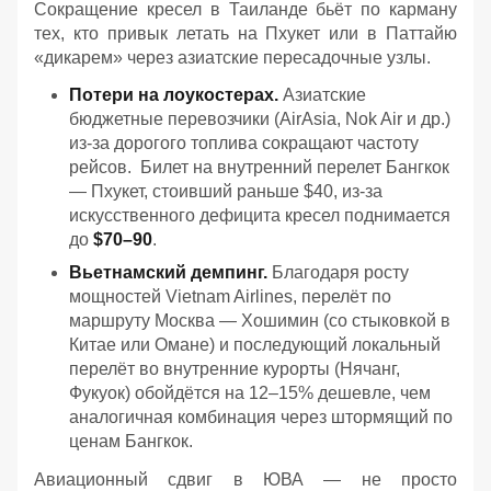
Сокращение кресел в Таиланде бьёт по карману
тех, кто привык летать на Пхукет или в Паттайю
«дикарем» через азиатские пересадочные узлы.
Потери на лоукостерах.
Азиатские
бюджетные перевозчики (AirAsia, Nok Air и др.)
из-за дорогого топлива сокращают частоту
рейсов. Билет на внутренний перелет Бангкок
— Пхукет, стоивший раньше $40, из-за
искусственного дефицита кресел поднимается
до
$70–90
.
Вьетнамский демпинг.
Благодаря росту
мощностей Vietnam Airlines, перелёт по
маршруту Москва — Хошимин (со стыковкой в
Китае или Омане) и последующий локальный
перелёт во внутренние курорты (Нячанг,
Фукуок) обойдётся на 12–15% дешевле, чем
аналогичная комбинация через штормящий по
ценам Бангкок.
Авиационный сдвиг в ЮВА — не просто