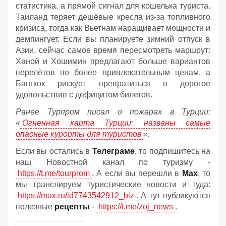
статистика, а прямой сигнал для кошелька туриста.
Таиланд теряет дешёвые кресла из-за топливного
кризиса, тогда как Вьетнам наращивает мощности и
демпингует. Если вы планируете зимний отпуск в
Азии, сейчас самое время пересмотреть маршрут:
Ханой и Хошимин предлагают больше вариантов
перелётов по более привлекательным ценам, а
Бангкок рискует превратиться в дорогое
удовольствие с дефицитом билетов.
Ранее Турпром писал о пожарах в Турции:
«
Огненная карта Турции: названы самые
опасные курорты для туристов
».
Если вы остались в
Телеграме
, то подпишитесь на
наш Новостной канал по туризму -
https://t.me/tourprom
. А если вы перешли в
Мах
, то
мы транслируем туристические новости и туда:
https://max.ru/id7743542912_biz
. А тут публикуются
полезные
рецепты
-
https://t.me/zoj_news
.