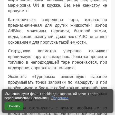
маркировка UN в кружке. Без неё канистру не
пропустят.
Категорически запрещена тара, изначально
предназначенная для других жидкостей: из‑под
AdBlue, мочевины, перекиси, бытовой химии,
воды, соков, шампуней. Даже чек с АЗС не станет
основанием для пропуска такой ёмкости.
Сотрудники досмотра уверенно отличают
правильную тару от самоделок. Попытки провезти
топливо в неподходящей таре пресекаются, при
подозрениях привлекают полицию.
Эксперты «Турпрома» рекомендуют заранее
продумывать точки заправки по маршруту и при
необходимости брать с собой только разрешённую
тару для топлива. Это поможет избежать задержек
Мы используем файлы cookie для корректной работы сайта,
персонализации и аналитики.
Подробнее
и лишних трат.
Принять
Если вы столкнулись с чем-то необычным во
время своего отдыха, поделитесь своей историей