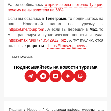
Ранее сообщалось
о кризисе еды в отелях Турции:
почему цены взлетели на 68%.
Если вы остались в
Телеграме
, то подпишитесь на
наш Новостной канал по туризму -
https://t.me/tourprom
. А если вы перешли в
Мах
, то
мы транслируем туристические новости и туда:
https://max.ru/id7743542912_biz
. А тут публикуются
полезные
рецепты
-
https://t.me/zoj_news
.
Катя Мусина
Подписывайтесь на новости туризма
Главная
/
Новости
/
Конец эпохи пафоса: курорты на Мальдивах массово отменяют роскошь