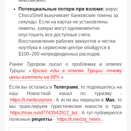
невозможно.
Потенциальные потери при взломе:
вирус
ChocoShell выкачивает банковские токены за
секунды. Если на картах не установлены
лимиты, хакеры могут одномоментно
опустошить все доступные счета.
Восстановление рабочих аккаунтов и чистка
ноутбука в сервисном центре обойдутся в
$100–200 непредвиденных расходов.
Ранее Турпром писал о проблемах в отелях
Турции: «
Кризис еды в отелях Турции: почему
цены взлетели на 68%
».
Если вы остались в
Телеграме
, то подпишитесь на
наш Новостной канал по туризму -
https://t.me/tourprom
. А если вы перешли в
Мах
, то
мы транслируем туристические новости и туда:
https://max.ru/id7743542912_biz
. А тут публикуются
полезные
рецепты
-
https://t.me/zoj_news
.