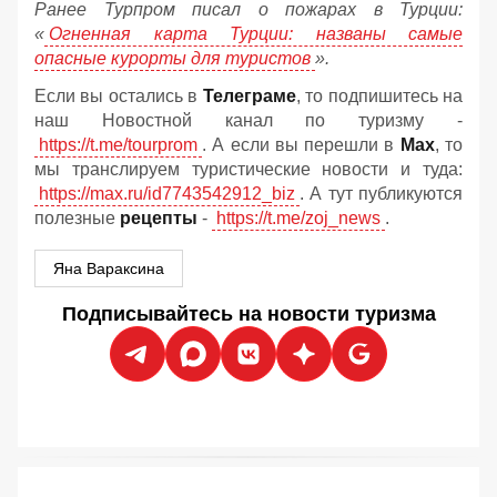
Ранее Турпром писал о пожарах в Турции:
«
Огненная карта Турции: названы самые
опасные курорты для туристов
».
Если вы остались в
Телеграме
, то подпишитесь на
наш Новостной канал по туризму -
https://t.me/tourprom
. А если вы перешли в
Мах
, то
мы транслируем туристические новости и туда:
https://max.ru/id7743542912_biz
. А тут публикуются
полезные
рецепты
-
https://t.me/zoj_news
.
Яна Вараксина
Подписывайтесь на новости туризма