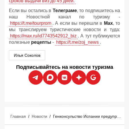
сроков выдачи виз до 45 дней.
Если вы остались в
Телеграме
, то подпишитесь на
наш Новостной канал по туризму -
https://t.me/tourprom
. А если вы перешли в
Мах
, то
мы транслируем туристические новости и туда:
https://max.ru/id7743542912_biz
. А тут публикуются
полезные
рецепты
-
https://t.me/zoj_news
.
Илья Соколов
Подписывайтесь на новости туризма
Главная
/
Новости
/
Генконсульство Испании предупредило российских туристов об увеличении сроков выдачи виз до 45 дней