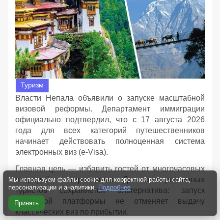
Туризм
Власти Непала объявили о запуске масштабной
визовой реформы. Департамент иммиграции
официально подтвердил, что с 17 августа 2026
года для всех категорий путешественников
начинает действовать полноценная система
электронных виз (e-Visa).
Главная цель — избавить гостей от многочасовых
очередей в терминалах. Для консервативных
Мы используем файлы cookie для корректной работы сайта,
персонализации и аналитики.
Подробнее
туристов сохраняется альтернатива: запуск
цифровой платформы не отменяет выдачу
Принять
классических виз по прибытии.