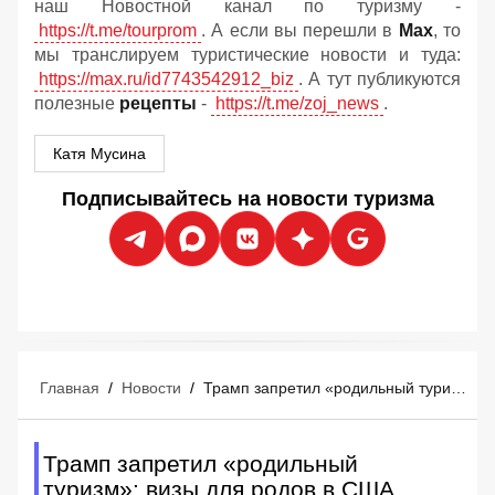
наш Новостной канал по туризму -
https://t.me/tourprom
. А если вы перешли в
Мах
, то
мы транслируем туристические новости и туда:
https://max.ru/id7743542912_biz
. А тут публикуются
полезные
рецепты
-
https://t.me/zoj_news
.
Катя Мусина
Подписывайтесь на новости туризма
Главная
/
Новости
/
Трамп запретил «родильный туризм»: визы для родов в США аннулированы
Трамп запретил «родильный
туризм»: визы для родов в США