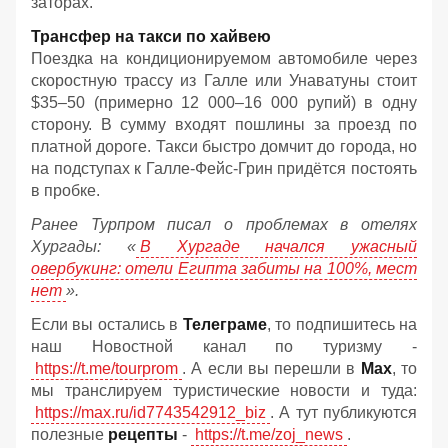
заторах.
Трансфер на такси по хайвею
Поездка на кондиционируемом автомобиле через
скоростную трассу из Галле или Унаватуны стоит
$35–50 (примерно 12 000–16 000 рупий) в одну
сторону. В сумму входят пошлины за проезд по
платной дороге. Такси быстро домчит до города, но
на подступах к Галле-Фейс-Грин придётся постоять
в пробке.
Ранее Турпром писал о проблемах в отелях
Хургады: «
В Хургаде начался ужасный
овербукинг: отели Египта забиты на 100%, мест
нет
».
Если вы остались в
Телеграме
, то подпишитесь на
наш Новостной канал по туризму -
https://t.me/tourprom
. А если вы перешли в
Мах
, то
мы транслируем туристические новости и туда:
https://max.ru/id7743542912_biz
. А тут публикуются
полезные
рецепты
-
https://t.me/zoj_news
.