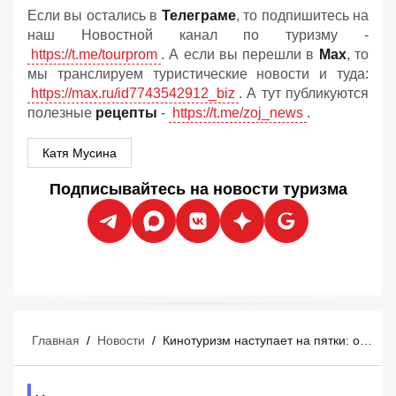
Если вы остались в
Телеграме
, то подпишитесь на
наш Новостной канал по туризму -
https://t.me/tourprom
. А если вы перешли в
Мах
, то
мы транслируем туристические новости и туда:
https://max.ru/id7743542912_biz
. А тут публикуются
полезные
рецепты
-
https://t.me/zoj_news
.
Катя Мусина
Подписывайтесь на новости туризма
Главная
/
Новости
/
Кинотуризм наступает на пятки: остров Фавиньяна готовится к наплыву фанатов фильма «Одиссея» Кристофера Нолана