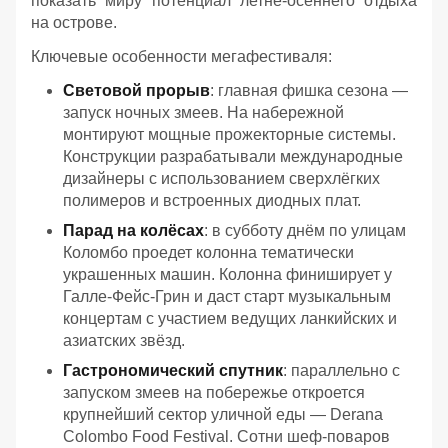
показать миру потенциал летне-осеннего отдыха
на острове.
Ключевые особенности мегафестиваля:
Световой прорыв
: главная фишка сезона —
запуск ночных змеев. На набережной
монтируют мощные прожекторные системы.
Конструкции разрабатывали международные
дизайнеры с использованием сверхлёгких
полимеров и встроенных диодных плат.
Парад на колёсах
: в субботу днём по улицам
Коломбо проедет колонна тематически
украшенных машин. Колонна финиширует у
Галле-Фейс-Грин и даст старт музыкальным
концертам с участием ведущих ланкийских и
азиатских звёзд.
Гастрономический спутник
: параллельно с
запуском змеев на побережье откроется
крупнейший сектор уличной еды — Derana
Colombo Food Festival. Сотни шеф-поваров