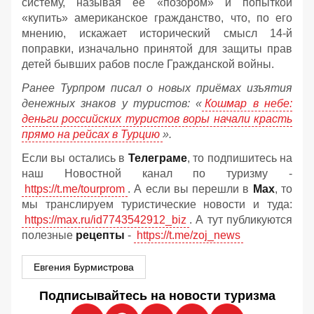
систему, называя ее «позором» и попыткой
«купить» американское гражданство, что, по его
мнению, искажает исторический смысл 14-й
поправки, изначально принятой для защиты прав
детей бывших рабов после Гражданской войны.
Ранее Турпром писал о новых приёмах изъятия
денежных знаков у туристов:
«
Кошмар в небе:
деньги российских туристов воры начали красть
прямо на рейсах в Турцию
».
Если вы остались в
Телеграме
, то подпишитесь на
наш Новостной канал по туризму -
https://t.me/tourprom
. А если вы перешли в
Мах
, то
мы транслируем туристические новости и туда:
https://max.ru/id7743542912_biz
. А тут публикуются
полезные
рецепты
-
https://t.me/zoj_news
Евгения Бурмистрова
Подписывайтесь на новости туризма