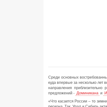
Среди основных востребованн
куда впервые за несколько лет в
направления приблизительно 
предложений -
Доминикана
и
И
«Что касается России – то зимн
региона. Так, Урал и Сибирь ак