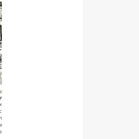
Турции
х
с
л
м
в