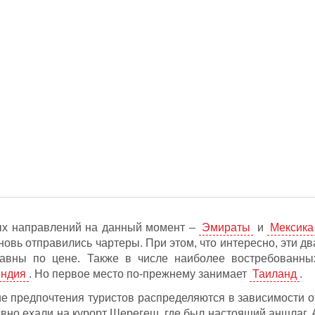
ых направлений на данный момент –
Эмираты
и
Мексика
новь отправились чартеры. При этом, что интересно, эти дв
равны по цене. Также в числе наиболее востребованны
ндия
. Но первое место по-прежнему занимает
Таиланд
.
ие предпочтения туристов распределяются в зависимости о
тивно ехали на курорт Шерегеш, где был настоящий аншлаг. 