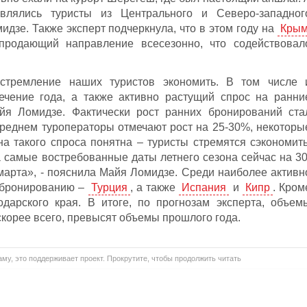
авлялись туристы из Центрального и Северо-западног
мидзе. Также эксперт подчеркнула, что в этом году на
Кры
продающий направление всесезонно, что содействовал
стремление наших туристов экономить. В том числе 
ечение года, а также активно растущий спрос на ранни
йя Ломидзе. Фактически рост ранних бронирований ста
среднем туроператоры отмечают рост на 25-30%, некоторы
на такого спроса понятна – туристы стремятся сэкономить
 самые востребованные даты летнего сезона сейчас на 30
марта», - пояснила Майя Ломидзе. Среди наиболее активн
 бронированию –
Турция
, а также
Испания
и
Кипр
. Кром
одарского края. В итоге, по прогнозам эксперта, объем
корее всего, превысят объемы прошлого года.
му, это поддерживает проект. Прокрутите, чтобы продолжить читать