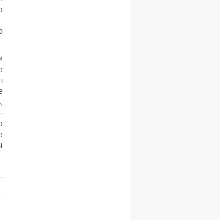
о
м
о
и
е
л
е
,
-
о
е
ы