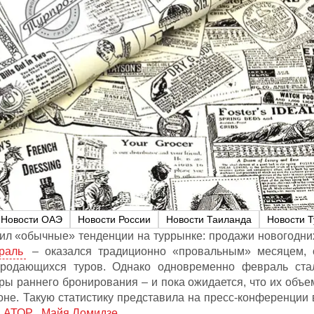
Новости ОАЭ
Новости России
Новости Таиланда
Новости 
ил «обычные» тенденции на туррынке: продажи новогодни
раль
– оказался традиционно «провальным» месяцем, 
родающихся туров. Однако одновременно февраль ста
ры раннего бронирования – и пока ожидается, что их объе
оне. Такую статистику представила на пресс-конференции 
р
АТОР
Майя Ломидзе
.