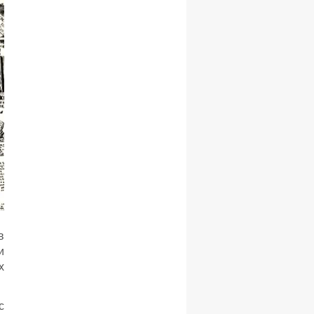
в
и
х
с