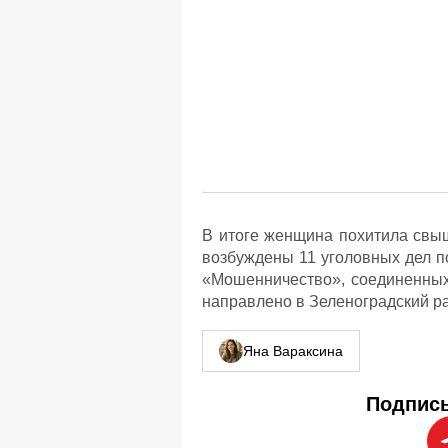
В итоге женщина похитила свыш
возбуждены 11 уголовных дел п
«Мошенничество», соединенных
направлено в Зеленоградский ра
Яна Вараксина
Подписы