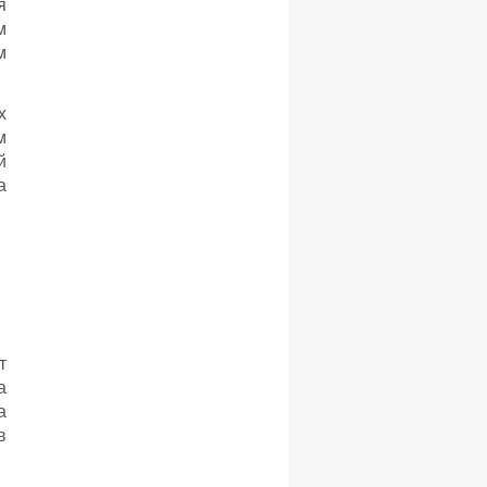
я
м
м
х
м
й
а
т
а
а
в