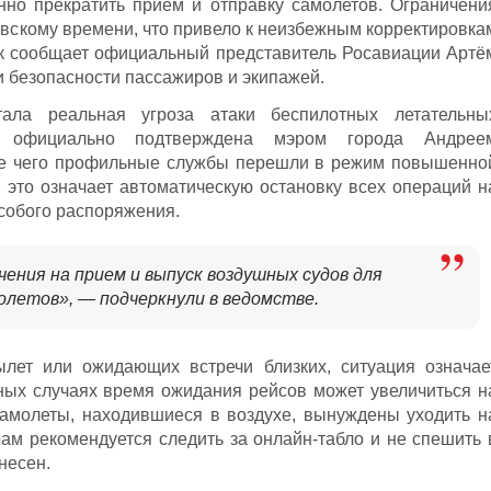
но прекратить прием и отправку самолетов. Ограничени
ковскому времени, что привело к неизбежным корректировка
ак сообщает официальный представитель Росавиации Артё
и безопасности пассажиров и экипажей.
ала реальная угроза атаки беспилотных летательны
а официально подтверждена мэром города Андрее
ле чего профильные службы перешли в режим повышенно
 это означает автоматическую остановку всех операций н
собого распоряжения.
ения на прием и выпуск воздушных судов для
олетов», — подчеркнули в ведомстве.
лет или ожидающих встречи близких, ситуация означае
ных случаях время ожидания рейсов может увеличиться н
самолеты, находившиеся в воздухе, вынуждены уходить н
м рекомендуется следить за онлайн-табло и не спешить 
несен.