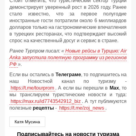
Стоит отметить, что туристический сектор Турции
демонстрирует уверенный рост в 2026 году. Ранее
стало известно, что за первое полугодие
иностранные гости потратили около 6 миллиардов
долларов только на гастрономические впечатления
в турецких ресторанах, что подтверждает высокий
спрос на качественный досуг и сервис в стране.
Ранее Турпром писал: «
Новые рейсы в Турцию: Air
Anka запустила полетную программу из регионов
РФ
».
Если вы остались в
Телеграме
, то подпишитесь на
наш Новостной канал по туризму -
https://t.me/tourprom
. А если вы перешли в
Мах
, то
мы транслируем туристические новости и туда:
https://max.ru/id7743542912_biz
. А тут публикуются
полезные
рецепты
-
https://t.me/zoj_news
.
Катя Мусина
Подписывайтесь на новости туризма