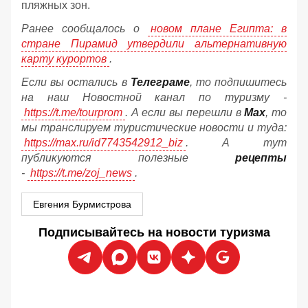
пляжных зон.
Ранее сообщалось о
новом плане Египта: в
стране Пирамид утвердили альтернативную
карту курортов
.
Если вы остались в
Телеграме
, то подпишитесь
на наш Новостной канал по туризму -
https://t.me/tourprom
. А если вы перешли в
Мах
, то
мы транслируем туристические новости и туда:
https://max.ru/id7743542912_biz
. А тут
публикуются полезные
рецепты
-
https://t.me/zoj_news
.
Евгения Бурмистрова
Подписывайтесь на новости туризма