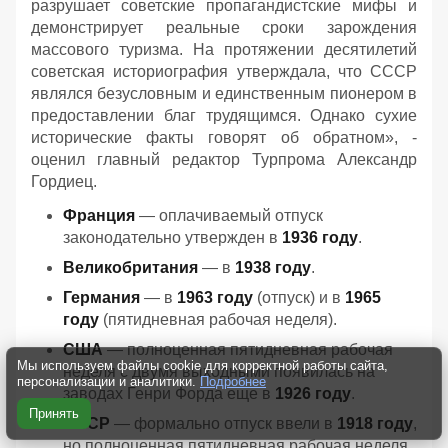
разрушает советские пропагандистские мифы и
демонстрирует реальные сроки зарождения
массового туризма. На протяжении десятилетий
советская историография утверждала, что СССР
являлся безусловным и единственным пионером в
предоставлении благ трудящимся. Однако сухие
исторические факты говорят об обратном», -
оценил главный редактор Турпрома Александр
Гордиец.
Франция
— оплачиваемый отпуск
законодательно утвержден в
1936 году
.
Великобритания
— в
1938 году
.
Германия
— в
1963 году
(отпуск) и в
1965
году
(пятидневная рабочая неделя).
США
— полноценная пятидневная рабочая
Мы используем файлы cookie для корректной работы сайта,
неделя с двумя выходными появилась на
персонализации и аналитики.
Подробнее
заводах Генри Форда еще в
1926 году
.
Принять
СССР
— формально отпуск ввели в
1918 году
,
но полноценная пятидневная рабочая неделя