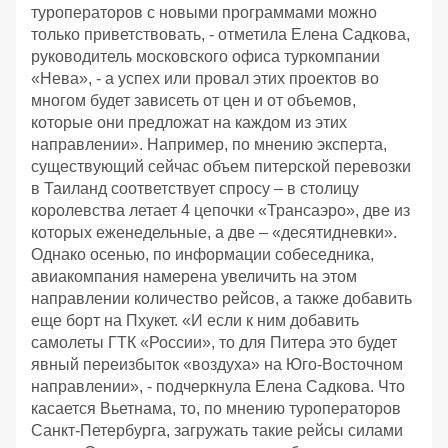
туроператоров с новыми программами можно
только приветствовать, - отметила Елена Садкова,
руководитель московского офиса туркомпании
«Нева», - а успех или провал этих проектов во
многом будет зависеть от цен и от объемов,
которые они предложат на каждом из этих
направлении». Например, по мнению эксперта,
существующий сейчас объем питерской перевозки
в Таиланд соответствует спросу – в столицу
королевства летает 4 цепочки «Трансаэро», две из
которых еженедельные, а две – «десятидневки».
Однако осенью, по информации собеседника,
авиакомпания намерена увеличить на этом
направлении количество рейсов, а также добавить
еще борт на Пхукет. «И если к ним добавить
самолеты ГТК «России», то для Питера это будет
явный переизбыток «воздуха» на Юго-Восточном
направлении», - подчеркнула Елена Садкова. Что
касается Вьетнама, то, по мнению туроператоров
Санкт-Петербурга, загружать такие рейсы силами