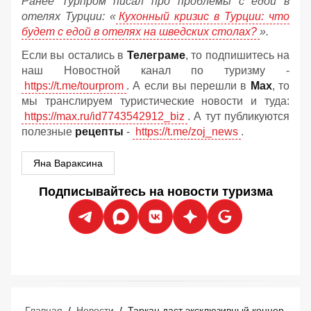
Ранее Турпром писал про проблемы с едой в
отелях Турции: «
Кухонный кризис в Турции: что
будет с едой в отелях на шведских столах?
».
Если вы остались в
Телеграме
, то подпишитесь на
наш Новостной канал по туризму -
https://t.me/tourprom
. А если вы перешли в
Мах
, то
мы транслируем туристические новости и туда:
https://max.ru/id7743542912_biz
. А тут публикуются
полезные
рецепты
-
https://t.me/zoj_news
.
Яна Вараксина
Подписывайтесь на новости туризма
Главная
/
Новости
/
Таркан даст эксклюзивный концерт в Мармарисе 29 августа: российские туристы уже покупают билеты