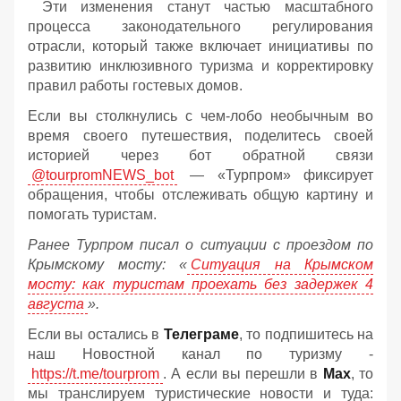
Эти изменения станут частью масштабного
процесса законодательного регулирования
отрасли, который также включает инициативы по
развитию инклюзивного туризма и корректировку
правил работы гостевых домов.
Если вы столкнулись с чем-лобо необычным во
время своего путешествия, поделитесь своей
историей через бот обратной связи
@tourpromNEWS_bot
— «Турпром» фиксирует
обращения, чтобы отслеживать общую картину и
помогать туристам.
Ранее Турпром писал о ситуации с проездом по
Крымскому мосту:
«
Ситуация на Крымском
мосту: как туристам проехать без задержек 4
августа
».
Если вы остались в
Телеграме
, то подпишитесь на
наш Новостной канал по туризму -
https://t.me/tourprom
. А если вы перешли в
Мах
, то
мы транслируем туристические новости и туда: