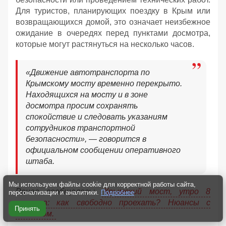
Для туристов, планирующих поездку в Крым или
возвращающихся домой, это означает неизбежное
ожидание в очередях перед пунктами досмотра,
которые могут растянуться на несколько часов.
«Движение автотранспорта по
Крымскому мосту временно перекрыто.
Находящихся на мосту и в зоне
досмотра просим сохранять
спокойствие и следовать указаниям
сотрудников транспортной
безопасности», — говорится в
официальном сообщении оперативного
штаба.
Мы используем файлы cookie для корректной работы сайта,
Ранее сообщалось:
Крымский мост, утро 8
персонализации и аналитики.
Подробнее
августа: как свободно проехать? Нюансы с
Принять
бензином.