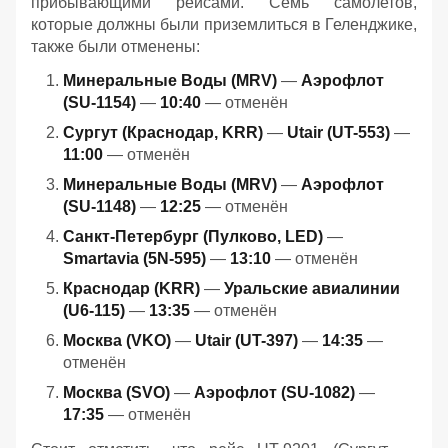
прибывающими рейсами. Семь самолетов,
которые должны были приземлиться в Геленджике,
также были отменены:
Минеральные Воды (MRV)
—
Аэрофлот
(SU-1154)
—
10:40
— отменён
Сургут (Краснодар, KRR)
—
Utair (UT-553)
—
11:00
— отменён
Минеральные Воды (MRV)
—
Аэрофлот
(SU-1148)
—
12:25
— отменён
Санкт-Петербург (Пулково, LED)
—
Smartavia (5N-595)
—
13:10
— отменён
Краснодар (KRR)
—
Уральские авиалинии
(U6-115)
—
13:35
— отменён
Москва (VKO)
—
Utair (UT-397)
—
14:35
—
отменён
Москва (SVO)
—
Аэрофлот (SU-1082)
—
17:35
— отменён