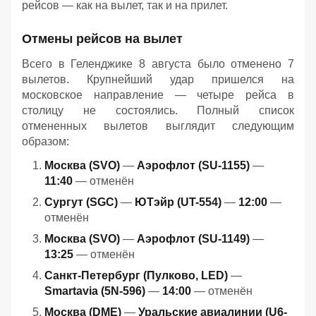
рейсов — как на вылет, так и на прилет.
Отмены рейсов на вылет
Всего в Геленджике 8 августа было отменено 7
вылетов. Крупнейший удар пришелся на
московское направление — четыре рейса в
столицу не состоялись. Полный список
отмененных вылетов выглядит следующим
образом:
Москва (SVO)
—
Аэрофлот (SU-1155)
—
11:40
— отменён
Сургут (SGC)
—
ЮТэйр (UT-554)
—
12:00
—
отменён
Москва (SVO)
—
Аэрофлот (SU-1149)
—
13:25
— отменён
Санкт-Петербург (Пулково, LED)
—
Smartavia (5N-596)
—
14:00
— отменён
Москва (DME)
—
Уральские авиалинии (U6-