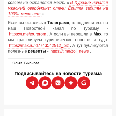
совсем не останется мест: «
В Хургаде начался
ужасный овербукинг: отели Египта забиты на
100%, мест нет
».
Если вы остались в
Телеграме
, то подпишитесь на
наш Новостной канал по туризму -
https://t.me/tourprom
. А если вы перешли в
Мах
, то
мы транслируем туристические новости и туда:
https://max.ru/id7743542912_biz
. А тут публикуются
полезные
рецепты
-
https://t.me/zoj_news
.
Ольга Тихонова
Подписывайтесь на новости туризма