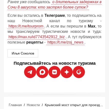
Ранее уже сообщалось
о длительных задержках в
Сочи 8 августа: кто застрял более суток?
Если вы остались в
Телеграме
, то подпишитесь на
наш Новостной канал по туризму -
https://t.me/tourprom
. А если вы перешли в
Мах
, то
мы транслируем туристические новости и туда:
https://max.ru/id7743542912_biz
. А тут публикуются
полезные
рецепты
-
https://t.me/zoj_news
.
Илья Соколов
Подписывайтесь на новости туризма
Главная
/
Новости
/
Крымский мост открыт для проезда после временного закрытия 8 августа