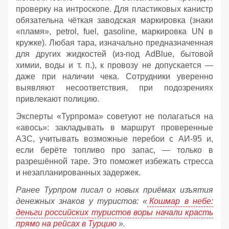
проверку на интроскопе. Для пластиковых канистр
обязательна чёткая заводская маркировка (знаки
«пламя», petrol, fuel, gasoline, маркировка UN в
кружке). Любая тара, изначально предназначенная
для других жидкостей (из‑под AdBlue, бытовой
химии, воды и т. п.), к провозу не допускается —
даже при наличии чека. Сотрудники уверенно
выявляют несоответствия, при подозрениях
привлекают полицию.
Эксперты «Турпрома» советуют не полагаться на
«авось»: закладывать в маршрут проверенные
АЗС, учитывать возможные перебои с АИ‑95 и,
если берёте топливо про запас, — только в
разрешённой таре. Это поможет избежать стресса
и незапланированных задержек.
Ранее Турпром писал о новых приёмах изъятия
денежных знаков у туристов:
«
Кошмар в небе:
деньги российских туристов воры начали красть
прямо на рейсах в Турцию
».