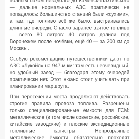
полным баком незадолго до Каменск‑Шахтинского
— дальше нормальных АЗС практически не
попадалось: большинство станций были «сухими»,
а там, где топливо всё же было, выстраивались
длинные очереди. Спасло заранее взятое топливо
— всего 80 литров: 40 литров долили под
Воронежем после ночёвки, ещё 40 — за 200 км до
Москвы.
Особую рекомендацию путешественники дают по
АЗС «Лукойл» на 947‑м км: там есть неочевидный,
но удобный заезд — благодаря этому очередей
практически нет. Этот нюанс стоит учитывать при
планировании маршрута.
При пересечении моста продолжают действовать
строгие правила провоза топлива. Разрешены
только специализированные ёмкости для ГСМ:
металлические (в том числе советские, российские,
китайские заводские) и плоские экспедиционные
топливные канистры. Непрозрачные
металлические ёмкости обязательно проходят