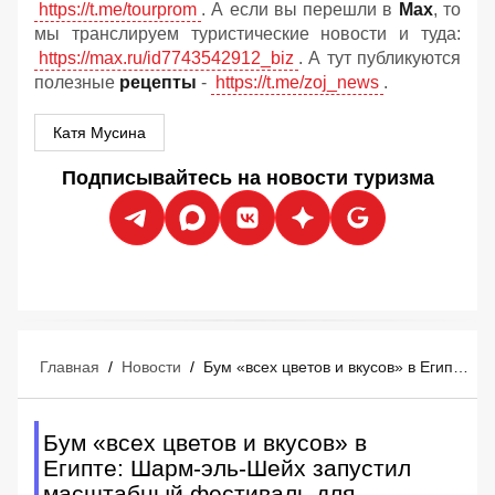
https://t.me/tourprom
. А если вы перешли в
Мах
, то
мы транслируем туристические новости и туда:
https://max.ru/id7743542912_biz
. А тут публикуются
полезные
рецепты
-
https://t.me/zoj_news
.
Катя Мусина
Подписывайтесь на новости туризма
Главная
/
Новости
/
Бум «всех цветов и вкусов» в Египте: Шарм-эль-Шейх запустил масштабный фестиваль для туристов
Бум «всех цветов и вкусов» в
Египте: Шарм-эль-Шейх запустил
масштабный фестиваль для