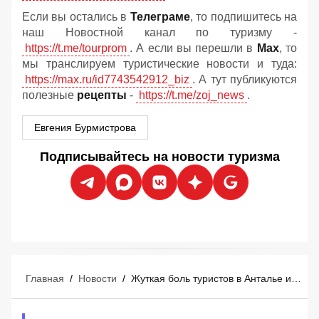
Если вы остались в
Телеграме
, то подпишитесь на
наш Новостной канал по туризму -
https://t.me/tourprom
. А если вы перешли в
Мах
, то
мы транслируем туристические новости и туда:
https://max.ru/id7743542912_biz
. А тут публикуются
полезные
рецепты
-
https://t.me/zoj_news
.
Евгения Бурмистрова
Подписывайтесь на новости туризма
Главная
/
Новости
/
Жуткая боль туристов в Анталье и радость отелей: летний сезон неожиданно изменился