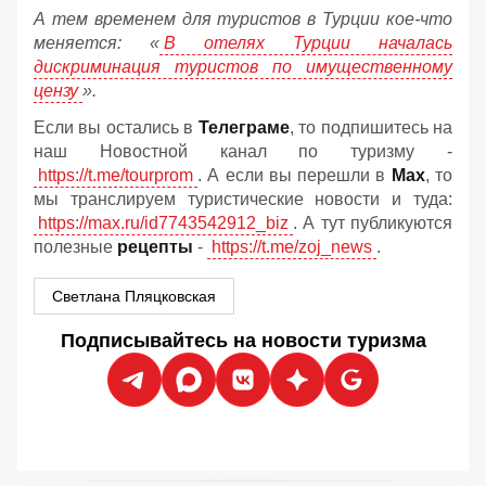
А тем временем для туристов в Турции кое-что
меняется: «
В отелях Турции началась
дискриминация туристов по имущественному
цензу
».
Если вы остались в
Телеграме
, то подпишитесь на
наш Новостной канал по туризму -
https://t.me/tourprom
. А если вы перешли в
Мах
, то
мы транслируем туристические новости и туда:
https://max.ru/id7743542912_biz
. А тут публикуются
полезные
рецепты
-
https://t.me/zoj_news
.
Светлана Пляцковская
Подписывайтесь на новости туризма