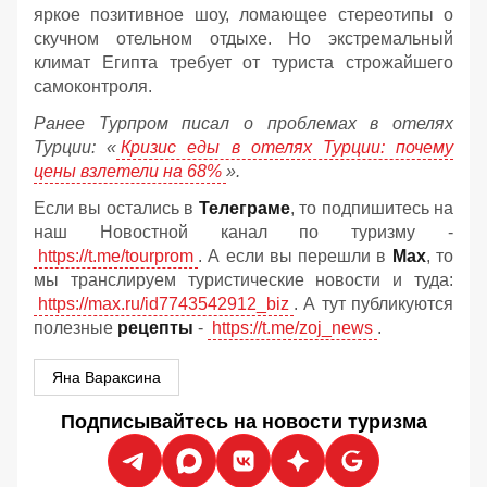
яркое позитивное шоу, ломающее стереотипы о
скучном отельном отдыхе. Но экстремальный
климат Египта требует от туриста строжайшего
самоконтроля.
Ранее Турпром писал о проблемах в отелях
Турции: «
Кризис еды в отелях Турции: почему
цены взлетели на 68%
».
Если вы остались в
Телеграме
, то подпишитесь на
наш Новостной канал по туризму -
https://t.me/tourprom
. А если вы перешли в
Мах
, то
мы транслируем туристические новости и туда:
https://max.ru/id7743542912_biz
. А тут публикуются
полезные
рецепты
-
https://t.me/zoj_news
.
Яна Вараксина
Подписывайтесь на новости туризма