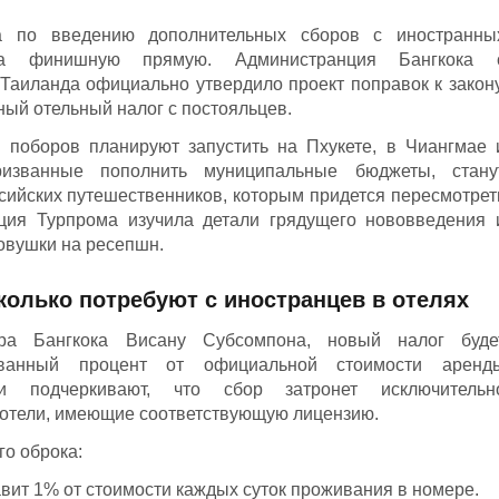
а по введению дополнительных сборов с иностранны
на финишную прямую. Администранция Бангкока 
Таиланда официально утвердило проект поправок к закону
ый отельный налог с постояльцев.
поборов планируют запустить на Пхукете, в Чиангмае 
изванные пополнить муниципальные бюджеты, стану
ийских путешественников, которым придется пересмотрет
ция Турпрома изучила детали грядущего нововведения 
овушки на ресепшн.
олько потребуют с иностранцев в отелях
ра Бангкока Висану Субсомпона, новый налог буде
ованный процент от официальной стоимости аренд
ти подчеркивают, что сбор затронет исключительн
 отели, имеющие соответствующую лицензию.
го оброка:
вит 1% от стоимости каждых суток проживания в номере.