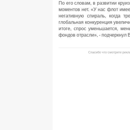
По его словам, в развитии круи
моментов нет. «У нас флот имее
негативную спираль, когда тр
глобальная конкуренция увеличи
итоге, спрос уменьшается, ме
фондов отрасли», - подчеркнул
Спасибо что смотрите рекла