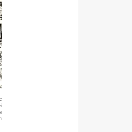
с
й
м
я