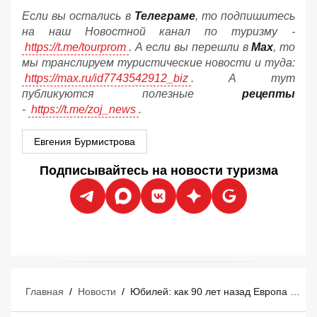
Если вы остались в
Телеграме
, то подпишитесь
на наш Новостной канал по туризму -
https://t.me/tourprom
. А если вы перешли в
Мах
, то
мы транслируем туристические новости и туда:
https://max.ru/id7743542912_biz
. А тут
публикуются полезные
рецепты
-
https://t.me/zoj_news
.
Евгения Бурмистрова
Подписывайтесь на новости туризма
Главная
/
Новости
/
Юбилей: как 90 лет назад Европа создала массовый туризм