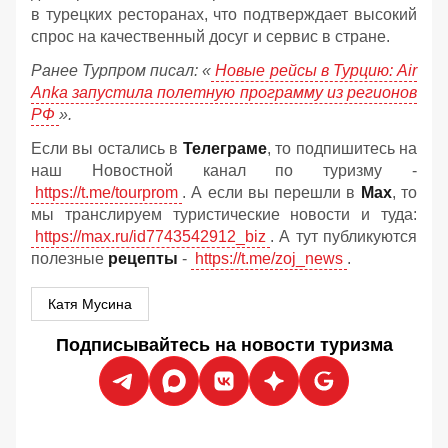
в турецких ресторанах, что подтверждает высокий
спрос на качественный досуг и сервис в стране.
Ранее Турпром писал: «
Новые рейсы в Турцию: Air
Anka запустила полетную программу из регионов
РФ
».
Если вы остались в
Телеграме
, то подпишитесь на
наш Новостной канал по туризму -
https://t.me/tourprom
. А если вы перешли в
Мах
, то
мы транслируем туристические новости и туда:
https://max.ru/id7743542912_biz
. А тут публикуются
полезные
рецепты
-
https://t.me/zoj_news
.
Катя Мусина
Подписывайтесь на новости туризма