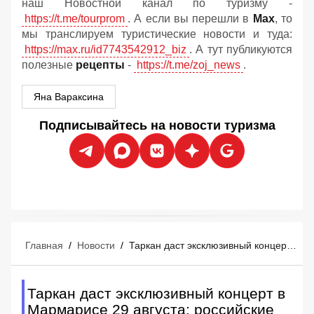
наш Новостной канал по туризму -
https://t.me/tourprom
. А если вы перешли в
Мах
, то
мы транслируем туристические новости и туда:
https://max.ru/id7743542912_biz
. А тут публикуются
полезные
рецепты
-
https://t.me/zoj_news
.
Яна Вараксина
Подписывайтесь на новости туризма
Главная
/
Новости
/
Таркан даст эксклюзивный концерт в Мармарисе 29 августа: российские туристы уже покупают билеты
Таркан даст эксклюзивный концерт в
Мармарисе 29 августа: российские