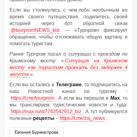
Если вы столкнулись с чем-лобо необычным во
время своего путешествия, поделитесь своей
историей через бот обратной связи
@tourpromNEWS_bot
— «Турпром» фиксирует
обращения, чтобы отслеживать общую картину и
помогать туристам.
Ранее Турпром писал о ситуации с проездом по
Крымскому мосту:
«
Ситуация на Крымском
мосту: как туристам проехать без задержек 4
августа
».
Если вы остались в
Телеграме
, то подпишитесь на
наш Новостной канал по туризму -
https://t.me/tourprom
. А если вы перешли в
Мах
, то
мы транслируем туристические новости и туда:
https://max.ru/id7743542912_biz
. А тут публикуются
полезные
рецепты
-
https://t.me/zoj_news
.
Евгения Бурмистрова