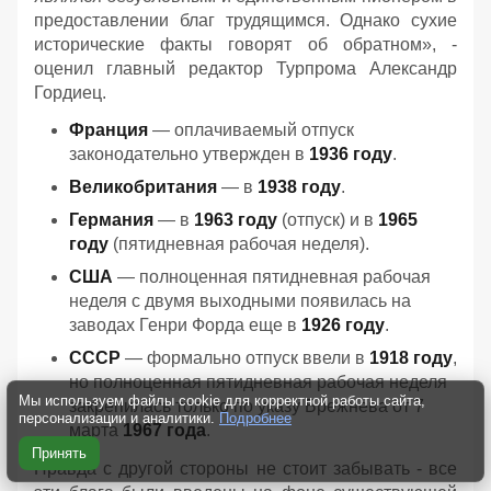
предоставлении благ трудящимся. Однако сухие
исторические факты говорят об обратном», -
оценил главный редактор Турпрома Александр
Гордиец.
Франция
— оплачиваемый отпуск
законодательно утвержден в
1936 году
.
Великобритания
— в
1938 году
.
Германия
— в
1963 году
(отпуск) и в
1965
году
(пятидневная рабочая неделя).
США
— полноценная пятидневная рабочая
неделя с двумя выходными появилась на
заводах Генри Форда еще в
1926 году
.
СССР
— формально отпуск ввели в
1918 году
,
но полноценная пятидневная рабочая неделя
Мы используем файлы cookie для корректной работы сайта,
закрепилась только по указу Брежнева от 7
персонализации и аналитики.
Подробнее
марта
1967 года
.
Принять
Правда с другой стороны не стоит забывать - все