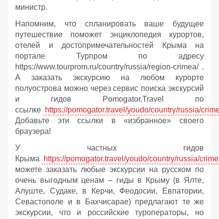
министр.
Напомним, что спланировать ваше будущее
путешествие поможет энциклопедия курортов,
отелей и достопримечательностей Крыма на
портале Турпром по адресу
https://www.tourprom.ru/country/russia/region-crimea/ .
А заказать экскурсию на любом курорте
полуострова можно через сервис поиска экскурсий
и гидов Pomogator.Travel по
ссылке
https://pomogator.travel/youdo/country/russia/crim
Добавьте эти ссылки в «избранное» своего
браузера!
У частных гидов
Крыма
https://pomogator.travel/youdo/country/russia/crime
можете заказать любые экскурсии на русском по
очень выгодным ценам – гиды в Крыму (в Ялте,
Алуште, Судаке, в Керчи, Феодосии, Евпатории,
Севастополе и в Бахчисарае) предлагают те же
экскурсии, что и российские туроператоры, но