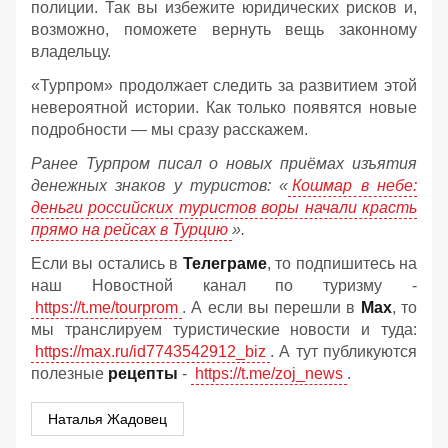
полиции. Так вы избежите юридических рисков и,
возможно, поможете вернуть вещь законному
владельцу.
«Турпром» продолжает следить за развитием этой
невероятной истории. Как только появятся новые
подробности — мы сразу расскажем.
Ранее Турпром писал о новых приёмах изъятия
денежных знаков у туристов:
«
Кошмар в небе:
деньги российских туристов воры начали красть
прямо на рейсах в Турцию
».
Если вы остались в
Телеграме
, то подпишитесь на
наш Новостной канал по туризму -
https://t.me/tourprom
. А если вы перешли в
Мах
, то
мы транслируем туристические новости и туда:
https://max.ru/id7743542912_biz
. А тут публикуются
полезные
рецепты
-
https://t.me/zoj_news
.
Наталья Жадовец