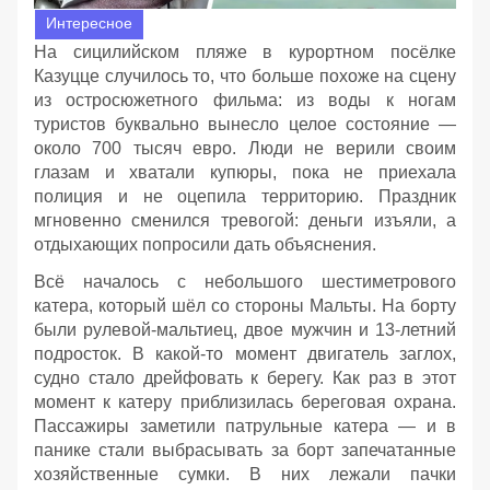
Интересное
На сицилийском пляже в курортном посёлке
Казуцце случилось то, что больше похоже на сцену
из остросюжетного фильма: из воды к ногам
туристов буквально вынесло целое состояние —
около 700 тысяч евро. Люди не верили своим
глазам и хватали купюры, пока не приехала
полиция и не оцепила территорию. Праздник
мгновенно сменился тревогой: деньги изъяли, а
отдыхающих попросили дать объяснения.
Всё началось с небольшого шестиметрового
катера, который шёл со стороны Мальты. На борту
были рулевой‑мальтиец, двое мужчин и 13‑летний
подросток. В какой‑то момент двигатель заглох,
судно стало дрейфовать к берегу. Как раз в этот
момент к катеру приблизилась береговая охрана.
Пассажиры заметили патрульные катера — и в
панике стали выбрасывать за борт запечатанные
хозяйственные сумки. В них лежали пачки