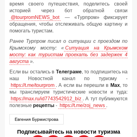
время своего путешествия, поделитесь своей
историей через бот обратной связи
@tourpromNEWS_bot
— «Турпром» фиксирует
обращения, чтобы отслеживать общую картину и
помогать туристам.
Ранее Турпром писал о ситуации с проездом по
Крымскому мосту:
«
Ситуация на Крымском
мосту: как туристам проехать без задержек 4
августа
».
Если вы остались в
Телеграме
, то подпишитесь на
наш Новостной канал по туризму -
https://t.me/tourprom
. А если вы перешли в
Мах
, то
мы транслируем туристические новости и туда:
https://max.ru/id7743542912_biz
. А тут публикуются
полезные
рецепты
-
https://t.me/zoj_news
.
Евгения Бурмистрова
Подписывайтесь на новости туризма