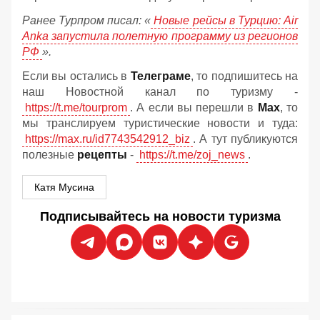
Ранее Турпром писал: «
Новые рейсы в Турцию: Air
Anka запустила полетную программу из регионов
РФ
».
Если вы остались в
Телеграме
, то подпишитесь на
наш Новостной канал по туризму -
https://t.me/tourprom
. А если вы перешли в
Мах
, то
мы транслируем туристические новости и туда:
https://max.ru/id7743542912_biz
. А тут публикуются
полезные
рецепты
-
https://t.me/zoj_news
.
Катя Мусина
Подписывайтесь на новости туризма