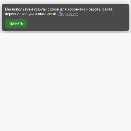
Мы используем файлы cookie для корректной работы сайта,
персонализации и аналитики.
Подробнее
Принять
RSS 2.0
RSS компактная
RSS Yandex
RSS Dzen
Atom 2.0
О нас
Контакты