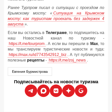
Ранее Турпром писал о ситуации с проездом по
Крымскому мосту:
«
Ситуация на Крымском
мосту: как туристам проехать без задержек 4
августа
».
Если вы остались в
Телеграме
, то подпишитесь на
наш Новостной канал по туризму -
https://t.me/tourprom
. А если вы перешли в
Мах
, то
мы транслируем туристические новости и туда:
https://max.ru/id7743542912_biz
. А тут публикуются
полезные
рецепты
-
https://t.me/zoj_news
.
Евгения Бурмистрова
Подписывайтесь на новости туризма