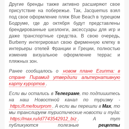
Другие бренды также активно расширяют свое
присутствие на побережье. Так, Jacquemus взял
под свое оформление пляж Blue Beach в турецком
Бодруме, где до октября будут представлены
брендированные шезлонги, аксессуары для игр и
даже транспортные средства. В свою очередь,
Burberry интегрировал свою фирменную клетку в
интерьеры отелей Франции и Греции, полностью
изменив визуальное оформление террас и
пляжных зон.
Ранее сообщалось о
новом плане Египта: в
стране Пирамид утвердили альтернативную
карту курортов
.
Если вы остались в
Телеграме
, то подпишитесь
на наш Новостной канал по туризму -
https://t.me/tourprom
. А если вы перешли в
Мах
, то
мы транслируем туристические новости и туда:
https://max.ru/id7743542912_biz
. А тут
публикуются полезные
рецепты