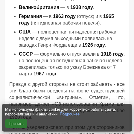
Великобритания
— в
1938 году
.
Германия
— в
1963 году
(отпуск) и в
1965
году
(пятидневная рабочая неделя).
США
— полноценная пятидневная рабочая
неделя с двумя выходными появилась на
заводах Генри Форда еще в
1926 году
.
СССР
— формально отпуск ввели в
1918 году
,
но полноценная пятидневная рабочая неделя
закрепилась только по указу Брежнева от 7
марта
1967 года
.
Правда с другой стороны не стоит забывать - все
эти блага были введены на фоне существующей
социалистической «витрины». Отметим, что,
например, декрет «Об использовании Крыма для
Мы используем файлы cookie для корректной работы сайта,
лечения трудящихся» был подписан в декабре
персонализации и аналитики.
Подробнее
1920 года.
Принять
Но, как уверяет эксперт, при этом для сторонников
идеализации советской системы главным