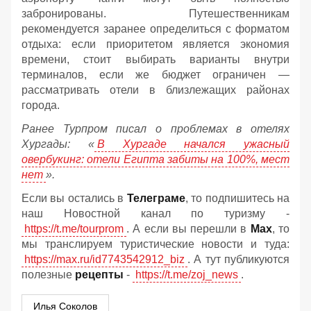
забронированы. Путешественникам
рекомендуется заранее определиться с форматом
отдыха: если приоритетом является экономия
времени, стоит выбирать варианты внутри
терминалов, если же бюджет ограничен —
рассматривать отели в близлежащих районах
города.
Ранее Турпром писал о проблемах в отелях
Хургады: «
В Хургаде начался ужасный
овербукинг: отели Египта забиты на 100%, мест
нет
».
Если вы остались в
Телеграме
, то подпишитесь на
наш Новостной канал по туризму -
https://t.me/tourprom
. А если вы перешли в
Мах
, то
мы транслируем туристические новости и туда:
https://max.ru/id7743542912_biz
. А тут публикуются
полезные
рецепты
-
https://t.me/zoj_news
.
Илья Соколов