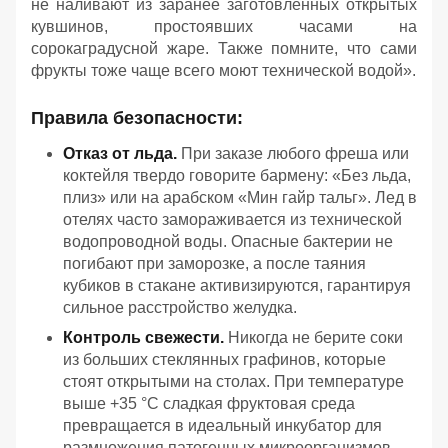
не наливают из заранее заготовленных открытых
кувшинов, простоявших часами на
сорокаградусной жаре. Также помните, что сами
фрукты тоже чаще всего моют технической водой».
Правила безопасности:
Отказ от льда.
При заказе любого фреша или
коктейля твердо говорите бармену: «Без льда,
плиз» или на арабском «Мин гайр тальг». Лед в
отелях часто замораживается из технической
водопроводной воды. Опасные бактерии не
погибают при заморозке, а после таяния
кубиков в стакане активизируются, гарантируя
сильное расстройство желудка.
Контроль свежести.
Никогда не берите соки
из больших стеклянных графинов, которые
стоят открытыми на столах. При температуре
выше +35 °C сладкая фруктовая среда
превращается в идеальный инкубатор для
размножения патогенных микроорганизмов