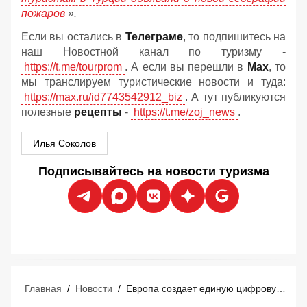
пожаров
».
Если вы остались в
Телеграме
, то подпишитесь на
наш Новостной канал по туризму -
https://t.me/tourprom
. А если вы перешли в
Мах
, то
мы транслируем туристические новости и туда:
https://max.ru/id7743542912_biz
. А тут публикуются
полезные
рецепты
-
https://t.me/zoj_news
.
Илья Соколов
Подписывайтесь на новости туризма
Главная
/
Новости
/
Европа создает единую цифровую сеть для управления туристическими потоками