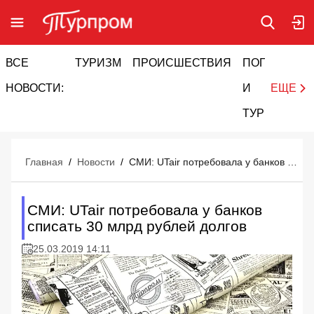
ВСЕ
ТУРИЗМ
ПРОИСШЕСТВИЯ
ПОГОДА
И
НОВОСТИ:
И
ЕЩЕ
ТУРИЗМ
Главная
/
Новости
/
СМИ: UTair потребовала у банков списать 30 млрд рублей долгов
СМИ: UTair потребовала у банков
списать 30 млрд рублей долгов
25.03.2019 14:11