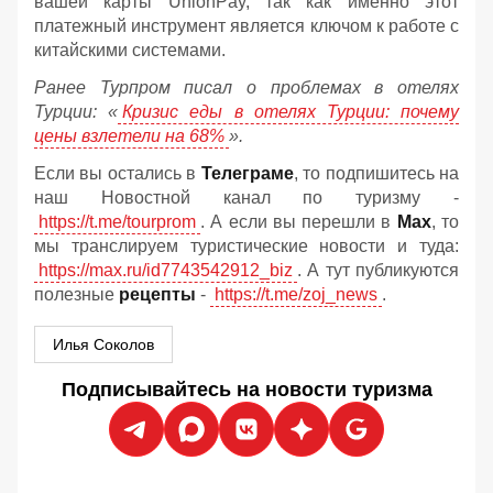
вашей карты UnionPay, так как именно этот
платежный инструмент является ключом к работе с
китайскими системами.
Ранее Турпром писал о проблемах в отелях
Турции: «
Кризис еды в отелях Турции: почему
цены взлетели на 68%
».
Если вы остались в
Телеграме
, то подпишитесь на
наш Новостной канал по туризму -
https://t.me/tourprom
. А если вы перешли в
Мах
, то
мы транслируем туристические новости и туда:
https://max.ru/id7743542912_biz
. А тут публикуются
полезные
рецепты
-
https://t.me/zoj_news
.
Илья Соколов
Подписывайтесь на новости туризма