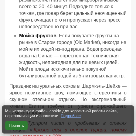
всего за 30–40 минут. Подходите только к
точкам, где повар берет цельный неочищенный
фрукт, очищает его и пропускает через пресс
непосредственно при вас.
Мойка фруктов.
Если покупаете фрукты на
рынке в Старом городе (Old Market), никогда не
мойте их водой из-под крана. Водопроводная
вода на Синае — опресненная техническая
жидкость, непригодная для пищевых целей.
Мойте плоды исключительно покупной
бутилированной водой из 5-литровых канистр.
Праздник натуральных соков в Шарм-эль-Шейхе —
яркое позитивное шоу, ломающее стереотипы о
скучном отельном отдыхе. Но экстремальный
климат Египта требует от туриста строжайшего
Мы используем файлы cookie для корректной работы сайта,
самоконтроля.
персонализации и аналитики.
Подробнее
Ранее Турпром писал о проблемах в отелях
Принять
Турции: «
Кризис еды в отелях Турции: почему