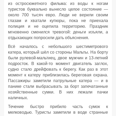
из остросюжетного фильма: из воды к ногам
туристов буквально вынесло целое состояние —
около 700 тысяч евро. Люди не верили своим
глазам и хватали купюры, пока не приехала
полиция и не оцепила территорию. Праздник
мгновенно сменился тревогой: деньги изъяли, а
отдыхающих попросили дать объяснения.
Всё началось с небольшого шестиметрового
катера, который шёл со стороны Мальты. На борту
были рулевой‑мальтиец, двое мужчин и 13‑летний
подросток. В какой‑то момент двигатель заглох,
судно стало дрейфовать к берегу. Как раз в этот
момент к катеру приблизилась береговая охрана.
Пассажиры заметили патрульные катера — и в
панике стали выбрасывать за борт запечатанные
хозяйственные сумки. В них лежали пачки
наличных.
Течение быстро прибило часть сумок к
мелководью. Туристы заметили в воде странные