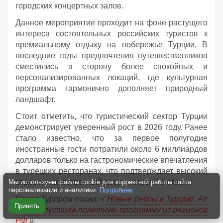
городских концертных залов.
Данное мероприятие проходит на фоне растущего
интереса состоятельных российских туристов к
премиальному отдыху на побережье Турции. В
последние годы предпочтения путешественников
сместились в сторону более спокойных и
персонализированных локаций, где культурная
программа гармонично дополняет природный
ландшафт.
Стоит отметить, что туристический сектор Турции
демонстрирует уверенный рост в 2026 году. Ранее
стало известно, что за первое полугодие
иностранные гости потратили около 6 миллиардов
долларов только на гастрономические впечатления
в турецких ресторанах, что подтверждает высокий
спрос на качественный досуг и сервис в стране.
Мы используем файлы cookie для корректной работы сайта,
персонализации и аналитики.
Подробнее
Ранее Турпром писал: «
Новые рейсы в Турцию: Air
Принять
Anka запустила полетную программу из регионов
РФ
».