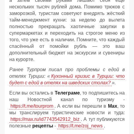
а затем своими руками лишают себя ещё
нескольких тысяч рублей дома. Помимо трюков с
заморозкой, туристам советуют внедрять жёсткий
тайм-менеджмент кухни: за неделю до вылета
полностью прекращать хаотичные закупки в
супермаркетах и переходить на строгое меню из
того, что уже есть в наличии. Помните, что каждый
спасённый от помойки рубль — это ваш
дополнительный бюджет на экскурсии и сувениры
на курорте.
Ранее Турпром писал про проблемы с едой в
отелях Турции: «
Кухонный кризис в Турции: что
будет с едой в отелях на шведских столах?
».
Если вы остались в
Телеграме
, то подпишитесь на
наш Новостной канал по туризму -
https://t.me/tourprom
. А если вы перешли в
Мах
, то
мы транслируем туристические новости и туда:
https://max.ru/id7743542912_biz
. А тут публикуются
полезные
рецепты
-
https://t.me/zoj_news
.