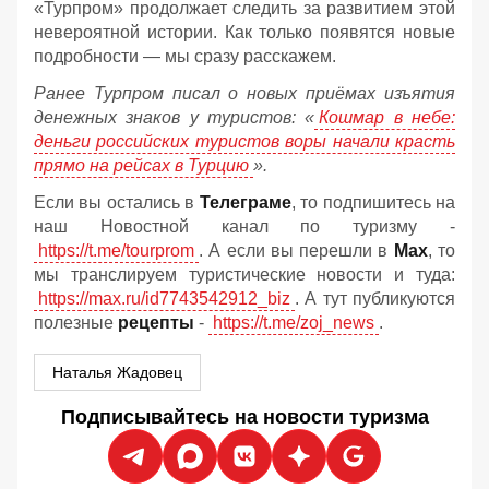
«Турпром» продолжает следить за развитием этой
невероятной истории. Как только появятся новые
подробности — мы сразу расскажем.
Ранее Турпром писал о новых приёмах изъятия
денежных знаков у туристов:
«
Кошмар в небе:
деньги российских туристов воры начали красть
прямо на рейсах в Турцию
».
Если вы остались в
Телеграме
, то подпишитесь на
наш Новостной канал по туризму -
https://t.me/tourprom
. А если вы перешли в
Мах
, то
мы транслируем туристические новости и туда:
https://max.ru/id7743542912_biz
. А тут публикуются
полезные
рецепты
-
https://t.me/zoj_news
.
Наталья Жадовец
Подписывайтесь на новости туризма