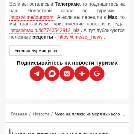
Если вы остались в
Телеграме
, то подпишитесь на
наш Новостной канал по туризму -
https://t.me/tourprom
. А если вы перешли в
Мах
, то
мы транслируем туристические новости и туда:
https://max.ru/id7743542912_biz
. А тут публикуются
полезные
рецепты
-
https://t.me/zoj_news
.
Евгения Бурмистрова
Подписывайтесь на новости туризма
Главная
/
Новости
/
Чудо на пляже: из моря вынесло €700 000 - счастливые туристы сказочно обогатились