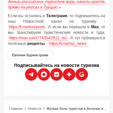
деньги российских туристов воры начали красть
прямо на рейсах в Турцию
».
Если вы остались в
Телеграме
, то подпишитесь на
наш Новостной канал по туризму -
https://t.me/tourprom
. А если вы перешли в
Мах
, то
мы транслируем туристические новости и туда:
https://max.ru/id7743542912_biz
. А тут публикуются
полезные
рецепты
-
https://t.me/zoj_news
.
Евгения Бурмистрова
Подписывайтесь на новости туризма
Главная
/
Новости
/
Жуткая боль туристов в Анталье и радость отелей: летний сезон неожиданно изменился