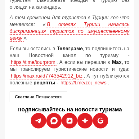
туристам планировать поездки в Турцию без
оглядки на календарь.
А тем временем для туристов в Турции кое-что
меняется: «
В отелях Турции началась
дискриминация туристов по имущественному
цензу
».
Если вы остались в
Телеграме
, то подпишитесь на
наш Новостной канал по туризму -
https://t.me/tourprom
. А если вы перешли в
Мах
, то
мы транслируем туристические новости и туда:
https://max.ru/id7743542912_biz
. А тут публикуются
полезные
рецепты
-
https://t.me/zoj_news
.
Светлана Пляцковская
Подписывайтесь на новости туризма