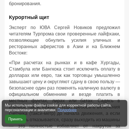
бронирования.
Курортный щит
Эксперт по ЮВА Сергей Новиков предложил
читателям Турпрома свои проверенные лайфхаки,
позволяющие обнулить усилия уличных и
ресторанных аферистов в Азии и на Ближнем
Востоке:
«При расчетах на рынках и в кафе Хургады,
Стамбула или Бангкока стоит исключить оплату в
долларах или евро, так как торговцы умышленно
завышают цену и округляют сдачу в свою пользу —
безопаснее один раз поменять наличную валюту в
официальном обменнике и везде платить в
местных фунтах, лирах или батах. Садясь в
Мы используем файлы cookie для корректной работы сайта,
уличное такси, нужно твердо требовать включения
персонализации и аналитики.
Подробнее
счетчика (такси-метр) до начала движения, а если
Принять
водитель отказывается, сразу выходить из машины
— это полностью избавляет от накруток за