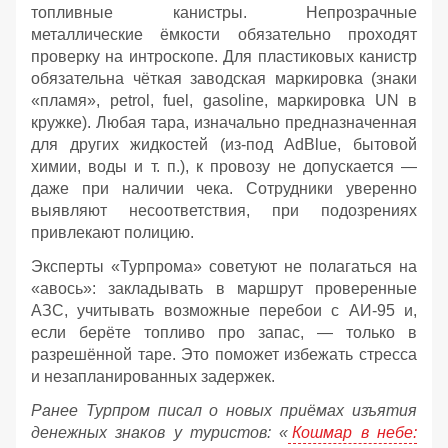
топливные канистры. Непрозрачные
металлические ёмкости обязательно проходят
проверку на интроскопе. Для пластиковых канистр
обязательна чёткая заводская маркировка (знаки
«пламя», petrol, fuel, gasoline, маркировка UN в
кружке). Любая тара, изначально предназначенная
для других жидкостей (из‑под AdBlue, бытовой
химии, воды и т. п.), к провозу не допускается —
даже при наличии чека. Сотрудники уверенно
выявляют несоответствия, при подозрениях
привлекают полицию.
Эксперты «Турпрома» советуют не полагаться на
«авось»: закладывать в маршрут проверенные
АЗС, учитывать возможные перебои с АИ‑95 и,
если берёте топливо про запас, — только в
разрешённой таре. Это поможет избежать стресса
и незапланированных задержек.
Ранее Турпром писал о новых приёмах изъятия
денежных знаков у туристов:
«
Кошмар в небе: