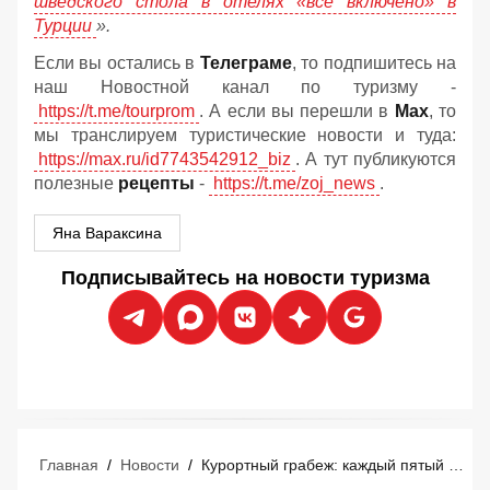
шведского стола в отелях «все включено» в
Турции
».
Если вы остались в
Телеграме
, то подпишитесь на
наш Новостной канал по туризму -
https://t.me/tourprom
. А если вы перешли в
Мах
, то
мы транслируем туристические новости и туда:
https://max.ru/id7743542912_biz
. А тут публикуются
полезные
рецепты
-
https://t.me/zoj_news
.
Яна Вараксина
Подписывайтесь на новости туризма
Главная
/
Новости
/
Курортный грабеж: каждый пятый турист за границей теряет 25 тысяч рублей на обмане